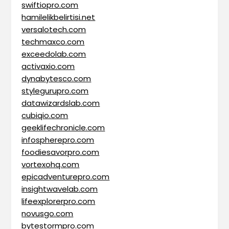
swiftiopro.com
hamilelikbelirtisi.net
versalotech.com
techmaxco.com
exceedolab.com
activaxio.com
dynabytesco.com
stylegurupro.com
datawizardslab.com
cubiqio.com
geeklifechronicle.com
infospherepro.com
foodiesavorpro.com
vortexohq.com
epicadventurepro.com
insightwavelab.com
lifeexplorerpro.com
novusgo.com
bytestormpro.com