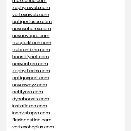
maxxiohub.com
zephyraweb.com
vortexaweb.com
optigeniusco.com
novuspherex.com
novaevopro.com
trusparktech.com
trubrandzhq.com
boostifynet.com
nexventpro.com
zephyrtechx.com
optigoxpert.com
novuswayz.com
actifypro.com
dynaboostx.com
instaflexco.com
innovistapro.com
flexiboostlab.com
vortexohqplus.com