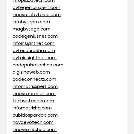
infoplazatech.com
bytegeniusxpert.com
innovatebytelab.com
infobytepro.com
magbytego.com
codegeniusnet.com
infoinsightnet.com
bytesourcehq.com
byteinsightnet.com
codepulsetechco.com
digizineweb.com
codeconnectx.com
infomatrixxpert.com
innovexaronet.com
techvistanow.com
infomatrixhq.com
cubixiosparklab.com
novaevotech.com
innovextechco.com