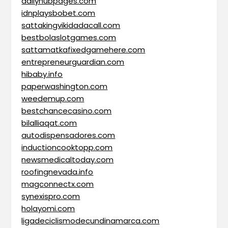
dailyhubpages.com
idnplaysbobet.com
sattakingvikidadacall.com
bestbolaslotgames.com
sattamatkafixedgamehere.com
entrepreneurguardian.com
hibaby.info
paperwashington.com
weedemup.com
bestchancecasino.com
bilalliaqat.com
autodispensadores.com
inductioncooktopp.com
newsmedicaltoday.com
roofingnevada.info
magconnectx.com
synexispro.com
holayomi.com
ligadeciclismodecundinamarca.com