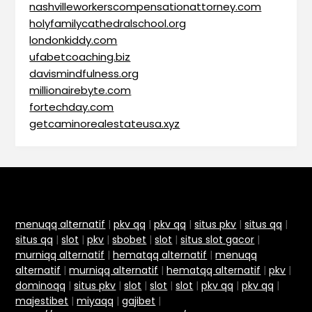
nashvilleworkerscompensationattorney.com
holyfamilycathedralschool.org
londonkiddy.com
ufabetcoaching.biz
davismindfulness.org
millionairebyte.com
fortechday.com
getcaminorealestateusa.xyz
menuqq alternatif
|
pkv qq
|
pkv qq
|
situs pkv
|
situs qq
|
situs qq
|
slot
|
pkv
|
sbobet
|
slot
|
situs slot gacor
|
murniqq alternatif
|
hematqq alternatif
|
menuqq
alternatif
|
murniqq alternatif
|
hematqq alternatif
|
pkv
|
dominoqq
|
situs pkv
|
slot
|
slot
|
slot
|
pkv qq
|
pkv qq
|
majestibet
|
miyaqq
|
gajibet
|