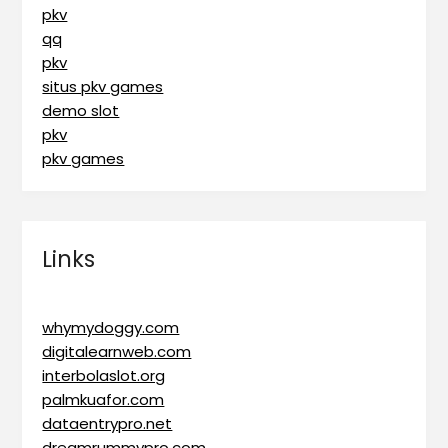
pkv
qq
pkv
situs pkv games
demo slot
pkv
pkv games
Links
whymydoggy.com
digitalearnweb.com
interbolaslot.org
palmkuafor.com
dataentrypro.net
dreamrummypro.com