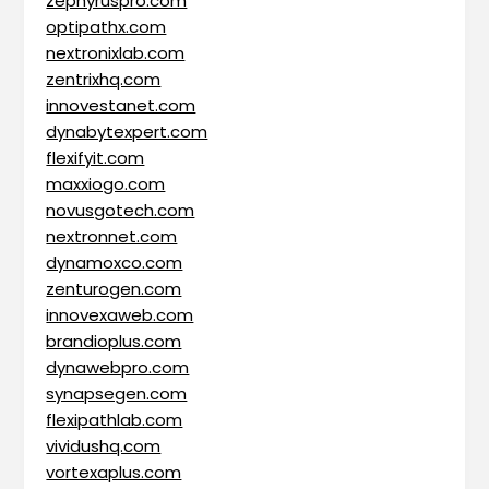
zephyruspro.com
optipathx.com
nextronixlab.com
zentrixhq.com
innovestanet.com
dynabytexpert.com
flexifyit.com
maxxiogo.com
novusgotech.com
nextronnet.com
dynamoxco.com
zenturogen.com
innovexaweb.com
brandioplus.com
dynawebpro.com
synapsegen.com
flexipathlab.com
vividushq.com
vortexaplus.com