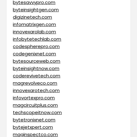
bytesavvypro.com
byteinsightgen.com
digizinetech.com
infomatrixgen.com
innovexarolab.com
infobytetechlab.com
codespherepro.com
codegenixnet.com
bytesourceweb.com
byteinsightnow.com
coderevivetech.com
magrevolveco.com
innovexarotech.com
infovortexpro.com
magcircuitplus.com
techscopeitnow.com
bytetronixnet.com
bytejetxpert.com
maginspectco.com