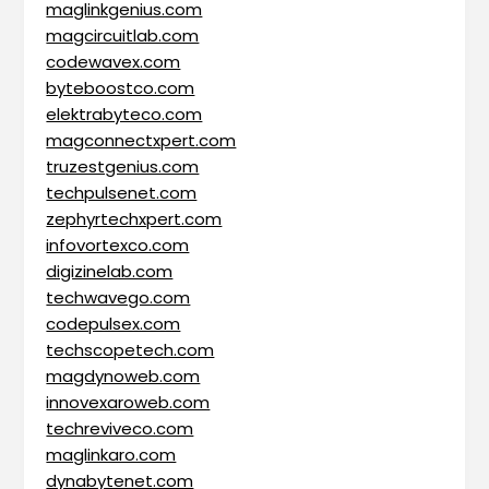
maglinkgenius.com
magcircuitlab.com
codewavex.com
byteboostco.com
elektrabyteco.com
magconnectxpert.com
truzestgenius.com
techpulsenet.com
zephyrtechxpert.com
infovortexco.com
digizinelab.com
techwavego.com
codepulsex.com
techscopetech.com
magdynoweb.com
innovexaroweb.com
techreviveco.com
maglinkaro.com
dynabytenet.com