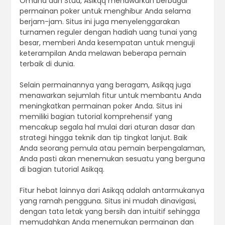
Omaha dan Stud, Asikqq menawarkan berbagai
permainan poker untuk menghibur Anda selama
berjam-jam. Situs ini juga menyelenggarakan
turnamen reguler dengan hadiah uang tunai yang
besar, memberi Anda kesempatan untuk menguji
keterampilan Anda melawan beberapa pemain
terbaik di dunia.
Selain permainannya yang beragam, Asikqq juga
menawarkan sejumlah fitur untuk membantu Anda
meningkatkan permainan poker Anda. Situs ini
memiliki bagian tutorial komprehensif yang
mencakup segala hal mulai dari aturan dasar dan
strategi hingga teknik dan tip tingkat lanjut. Baik
Anda seorang pemula atau pemain berpengalaman,
Anda pasti akan menemukan sesuatu yang berguna
di bagian tutorial Asikqq.
Fitur hebat lainnya dari Asikqq adalah antarmukanya
yang ramah pengguna. Situs ini mudah dinavigasi,
dengan tata letak yang bersih dan intuitif sehingga
memudahkan Anda menemukan permainan dan