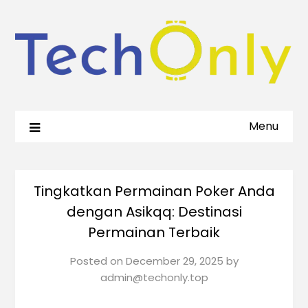
Menu
Tingkatkan Permainan Poker Anda
dengan Asikqq: Destinasi
Permainan Terbaik
Posted on
December 29, 2025
by
admin@techonly.top