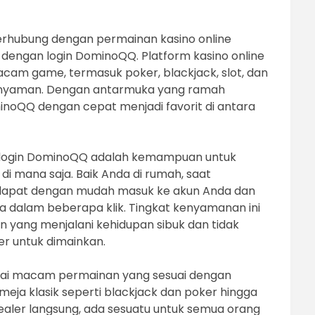
 terhubung dengan permainan kasino online
 dengan login DominoQQ. Platform kasino online
cam game, termasuk poker, blackjack, slot, dan
ng nyaman. Dengan antarmuka yang ramah
noQQ dengan cepat menjadi favorit di antara
 login DominoQQ adalah kemampuan untuk
i mana saja. Baik Anda di rumah, saat
 dapat dengan mudah masuk ke akun Anda dan
 dalam beberapa klik. Tingkat kenyamanan ini
yang menjalani kehidupan sibuk dan tidak
er untuk dimainkan.
gai macam permainan yang sesuai dengan
meja klasik seperti blackjack dan poker hingga
ealer langsung, ada sesuatu untuk semua orang