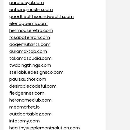
parasosyal.com
enticingmuslim.com
goodhealthsoundwealth.com
elenapoems.com
hellmouseretro.com
fcsabatehran.com
dogemutants.com
duramaxtop.com
takamasoudia.com
twdoingthings.com
stellabluedesignsco.com
paulsauthor.com
desirablecodeful.com
flexigennet.com
heronameclub.com
medmarket.io
outdoortablez.com
infotomy.com
healthysupplementsolution.com