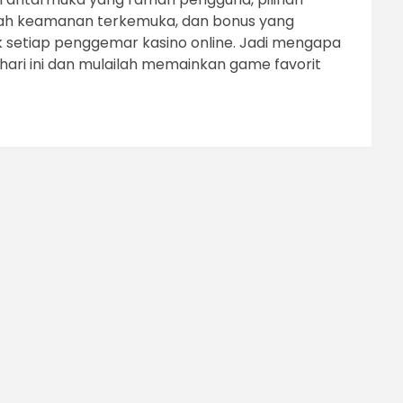
ah keamanan terkemuka, dan bonus yang
uk setiap penggemar kasino online. Jadi mengapa
ri ini dan mulailah memainkan game favorit