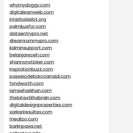
whymydoggy.com
digitalearnweb.com
interbolaslot.org
palmkuafor.com
dataentrypro.net
dreamrummypro.com
kaiminsupport.com
belanjareceh.com
shannonsticker.com
insprationbuzz.com
passeiodebarcoarraial.com
fondworth.com
iamseharkhan.com
thelatestkhabrain.com
digitaldesignproperties.com
sarkariresultex.com
mealizo.com
barknpaws.net