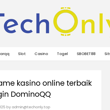
arqq
Slot
Casino
Togel
SBOBET88
Si
ame kasino online terbaik
gin DominoQQ
025
by
admin@techonly.top