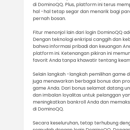
di DominoQQ. Plus, platform ini terus me
hal -hal tetap segar dan menarik bagi p
pernah bosan.
Fitur menonjol lain dari login DominoQQ
Dengan teknologi enkripsi canggih dan keb
bahwa informasi pribadi dan keuangan A
platform ini. Ketenangan pikiran ini mem
favorit Anda tanpa khawatir tentang kea
Selain langkah -langkah pemilihan gam
juga menawarkan berbagai bonus dan pr
game Anda. Dari bonus selamat datang un
dan imbalan loyalitas untuk pelanggan ya
meningkatkan bankroll Anda dan memak
di DominoQQ.
Secara keseluruhan, tetap terhubung deng
semudah dengan login DominoQQ. Dengan