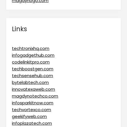
magdynogo.com
Links
techtronixhq.com
infogadgethub.com
codelinkitpro.com
techboostgen.com
techsensehub.com
bytelabtech.com
innovatexaweb.com
magdynotechco.com
infosparkitnow.com
techvortexco.com
geekifyweb.com
infoplazatech.com