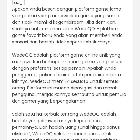
[ad_1]
Apakah Anda bosan dengan platform game lama
yang sama yang menawarkan game yang sama
dan tidak memiliki kegembiraan? Jika demikian,
saatnya untuk menemukan WedeQQ – platform
game favorit baru Anda yang akan memberi Anda
sensasi dan hadiah tidak seperti sebelumnya.
WedeQQ adalah platform game online unik yang
menawarkan berbagai macam game yang sesuai
dengan preferensi setiap pemain. Apakah Anda
penggemar poker, domino, atau permainan kartu
lainnya, WedeQQ memiliki sesuatu untuk semua
orang. Platform ini mudah dinavigasi dan ramah
pengguna, menjadikannya sempurna untuk pemula
dan gamer yang berpengalaman.
Salah satu hal terbaik tentang WedeQQ adalah
hadiah yang ditawarkannya kepada para
pemainnya. Dari hadiah uang tunai hingga bonus
eksklusif, WedeQQ selalu mencari cara untuk