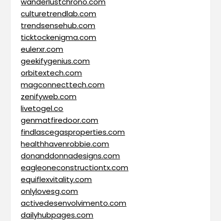
wanderlustchrono.com
culturetrendlab.com
trendsensehub.com
ticktockenigma.com
eulerxr.com
geekifygenius.com
orbitextech.com
magconnecttech.com
zenifyweb.com
livetogel.co
genmatfiredoor.com
findlascegasproperties.com
healthhavenrobbie.com
donanddonnadesigns.com
eagleoneconstructiontx.com
equiflexvitality.com
onlylovesg.com
activedesenvolvimento.com
dailyhubpages.com