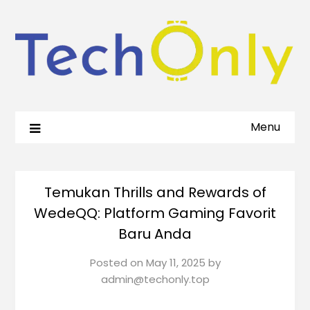
Menu
Temukan Thrills and Rewards of
WedeQQ: Platform Gaming Favorit
Baru Anda
Posted on
May 11, 2025
by
admin@techonly.top