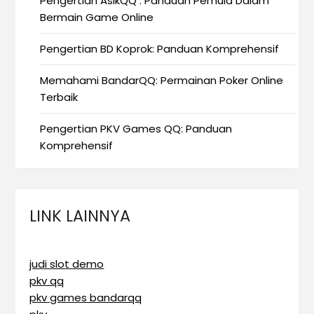
Pengertian AsikQQ : Panduan Pemula Dalam
Bermain Game Online
Pengertian BD Koprok: Panduan Komprehensif
Memahami BandarQQ: Permainan Poker Online
Terbaik
Pengertian PKV Games QQ: Panduan
Komprehensif
LINK LAINNYA
judi slot demo
pkv qq
pkv games bandarqq