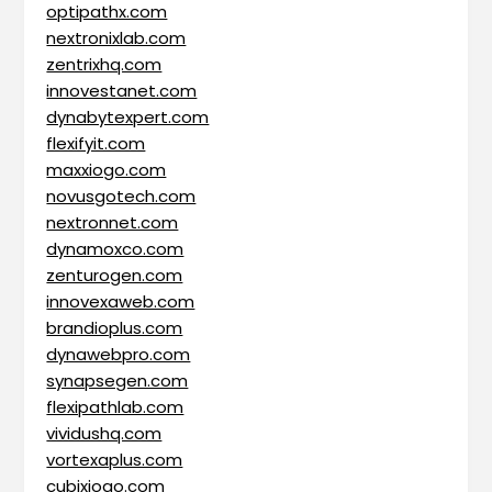
optipathx.com
nextronixlab.com
zentrixhq.com
innovestanet.com
dynabytexpert.com
flexifyit.com
maxxiogo.com
novusgotech.com
nextronnet.com
dynamoxco.com
zenturogen.com
innovexaweb.com
brandioplus.com
dynawebpro.com
synapsegen.com
flexipathlab.com
vividushq.com
vortexaplus.com
cubixiogo.com