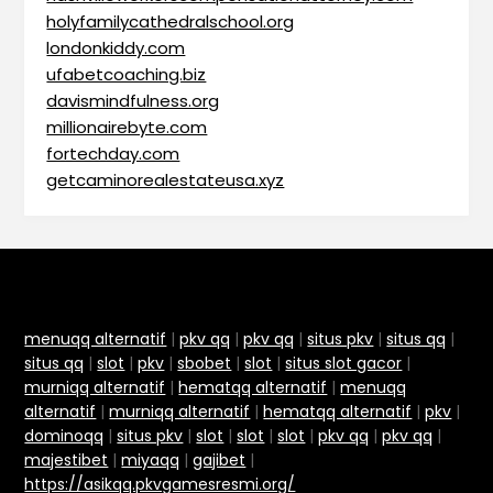
holyfamilycathedralschool.org
londonkiddy.com
ufabetcoaching.biz
davismindfulness.org
millionairebyte.com
fortechday.com
getcaminorealestateusa.xyz
menuqq alternatif
|
pkv qq
|
pkv qq
|
situs pkv
|
situs qq
|
situs qq
|
slot
|
pkv
|
sbobet
|
slot
|
situs slot gacor
|
murniqq alternatif
|
hematqq alternatif
|
menuqq
alternatif
|
murniqq alternatif
|
hematqq alternatif
|
pkv
|
dominoqq
|
situs pkv
|
slot
|
slot
|
slot
|
pkv qq
|
pkv qq
|
majestibet
|
miyaqq
|
gajibet
|
https://asikqq.pkvgamesresmi.org/