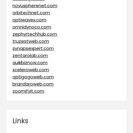
novuspherenet.com
orbitechnet.com
optiwavex.com
omnidynoco.com
zephyrtechhub.com
truzestweb.com
synapsexpert.com
zentarolab.com
quikbiznow.com
xceleroweb.com
optigogoweb.com
brandaroweb.com
zoomifyit.com
Links