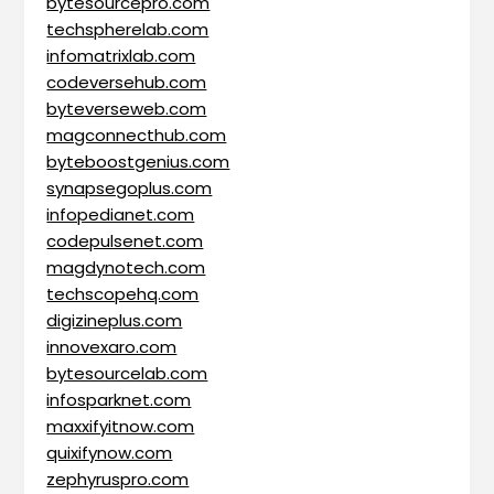
bytesourcepro.com
techspherelab.com
infomatrixlab.com
codeversehub.com
byteverseweb.com
magconnecthub.com
byteboostgenius.com
synapsegoplus.com
infopedianet.com
codepulsenet.com
magdynotech.com
techscopehq.com
digizineplus.com
innovexaro.com
bytesourcelab.com
infosparknet.com
maxxifyitnow.com
quixifynow.com
zephyruspro.com