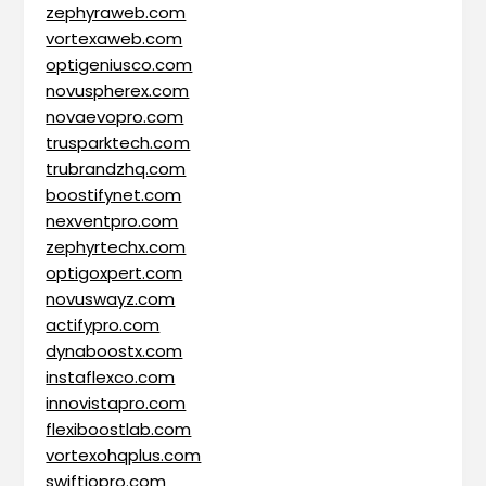
zephyraweb.com
vortexaweb.com
optigeniusco.com
novuspherex.com
novaevopro.com
trusparktech.com
trubrandzhq.com
boostifynet.com
nexventpro.com
zephyrtechx.com
optigoxpert.com
novuswayz.com
actifypro.com
dynaboostx.com
instaflexco.com
innovistapro.com
flexiboostlab.com
vortexohqplus.com
swiftiopro.com