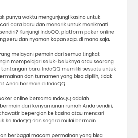
k punya waktu mengunjungi kasino untuk
ari cara baru dan menarik untuk menikmati
ndiri? Kunjungi IndoQQ, platform poker online
 seru dan nyaman kapan saja, di mana saja.
 yang melayani pemain dari semua tingkat
ingin mempelajari seluk-beluknya atau seorang
tantangan baru, IndoQQ memiliki sesuatu untuk
rmainan dan turnamen yang bisa dipilih, tidak
t Anda bermain di IndoQQ.
poker online bersama IndoQQ adalah
bermain dari kenyamanan rumah Anda sendiri,
 khawatir bepergian ke kasino atau mencari
k ke IndoQQ dan segera mulai bermain.
kan berbagai macam permainan yang bisa