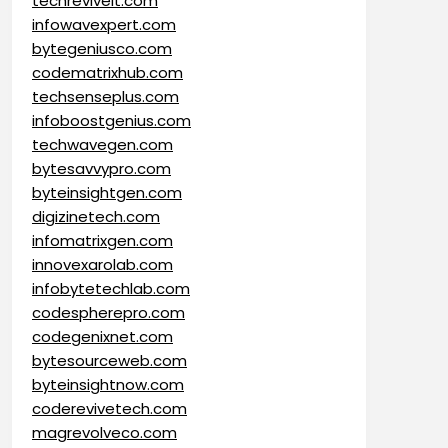
techreviveit.com
infowavexpert.com
bytegeniusco.com
codematrixhub.com
techsenseplus.com
infoboostgenius.com
techwavegen.com
bytesavvypro.com
byteinsightgen.com
digizinetech.com
infomatrixgen.com
innovexarolab.com
infobytetechlab.com
codespherepro.com
codegenixnet.com
bytesourceweb.com
byteinsightnow.com
coderevivetech.com
magrevolveco.com