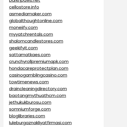
barknpaws.net
cellostore.info
asmediamaker.com
globalthoughtonline.com
moneiify.com
myyatchrentals.com
shalomcandlestores.com
geekifyit.com
sattamatkaes.com
crunchyrollpremiumapk.com
hondacareprotectplan.com
casinogamblingcasino.com
towtimenews.com
draincleaningdirectory.com
baotangmythuathcm.com
jethukukburosu.com
somniumforge.com
bloglibraries.com
luleburgaznakliyatfirmasi.com