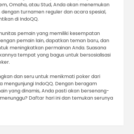
ld’em, Omaha, atau Stud, Anda akan menemukan
 dengan turnamen reguler dan acara spesial,
ntikan di IndoQQ.
omunitas pemain yang memiliki kesempatan
dengan pemain lain, dapatkan teman baru, dan
 untuk meningkatkan permainan Anda. Suasana
annya tempat yang bagus untuk bersosialisasi
ker.
gkan dan seru untuk menikmati poker dari
sa mengunjungi IndoQQ. Dengan beragam
in yang dinamis, Anda pasti akan bersenang-
menunggu? Daftar hari ini dan temukan serunya