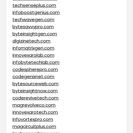
techsenseplus.com
infoboostgenius.com
techwavegen.com
bytesavvypro.com
byteinsightgen.com
digizinetech.com
infomatrixgen.com
innovexarolab.com
infobytetechlab.com
codespherepro.com
codegenixnet.com
bytesourceweb.com
byteinsightnow.com
coderevivetech.com
magrevolveco.com
innovexarotech.com
infovortexpro.com
magcircuitplus.com