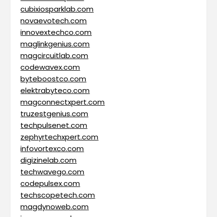
cubixiosparklab.com
novaevotech.com
innovextechco.com
maglinkgenius.com
magcircuitlab.com
codewavex.com
byteboostco.com
elektrabyteco.com
magconnectxpert.com
truzestgenius.com
techpulsenet.com
zephyrtechxpert.com
infovortexco.com
digizinelab.com
techwavego.com
codepulsex.com
techscopetech.com
magdynoweb.com