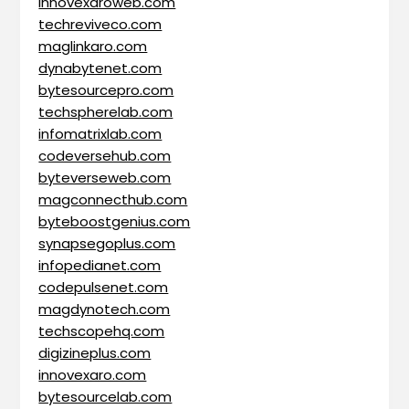
innovexaroweb.com
techreviveco.com
maglinkaro.com
dynabytenet.com
bytesourcepro.com
techspherelab.com
infomatrixlab.com
codeversehub.com
byteverseweb.com
magconnecthub.com
byteboostgenius.com
synapsegoplus.com
infopedianet.com
codepulsenet.com
magdynotech.com
techscopehq.com
digizineplus.com
innovexaro.com
bytesourcelab.com