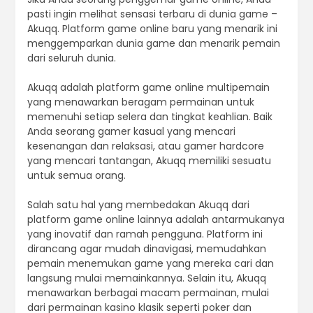
pasti ingin melihat sensasi terbaru di dunia game –
Akuqq. Platform game online baru yang menarik ini
menggemparkan dunia game dan menarik pemain
dari seluruh dunia.
Akuqq ​​adalah platform game online multipemain
yang menawarkan beragam permainan untuk
memenuhi setiap selera dan tingkat keahlian. Baik
Anda seorang gamer kasual yang mencari
kesenangan dan relaksasi, atau gamer hardcore
yang mencari tantangan, Akuqq ​​memiliki sesuatu
untuk semua orang.
Salah satu hal yang membedakan Akuqq ​​dari
platform game online lainnya adalah antarmukanya
yang inovatif dan ramah pengguna. Platform ini
dirancang agar mudah dinavigasi, memudahkan
pemain menemukan game yang mereka cari dan
langsung mulai memainkannya. Selain itu, Akuqq ​​
menawarkan berbagai macam permainan, mulai
dari permainan kasino klasik seperti poker dan