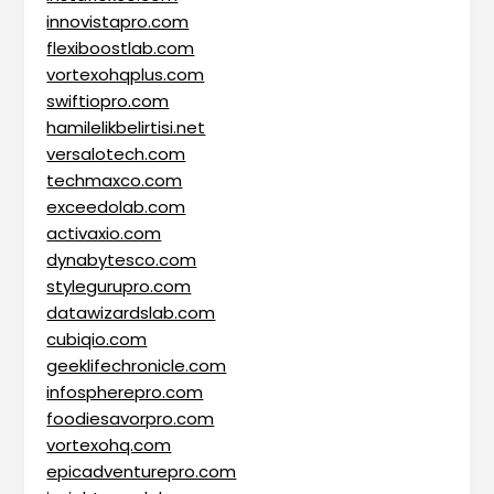
innovistapro.com
flexiboostlab.com
vortexohqplus.com
swiftiopro.com
hamilelikbelirtisi.net
versalotech.com
techmaxco.com
exceedolab.com
activaxio.com
dynabytesco.com
stylegurupro.com
datawizardslab.com
cubiqio.com
geeklifechronicle.com
infospherepro.com
foodiesavorpro.com
vortexohq.com
epicadventurepro.com