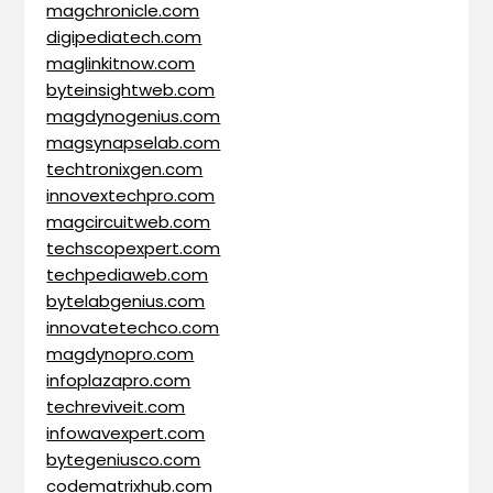
magchronicle.com
digipediatech.com
maglinkitnow.com
byteinsightweb.com
magdynogenius.com
magsynapselab.com
techtronixgen.com
innovextechpro.com
magcircuitweb.com
techscopexpert.com
techpediaweb.com
bytelabgenius.com
innovatetechco.com
magdynopro.com
infoplazapro.com
techreviveit.com
infowavexpert.com
bytegeniusco.com
codematrixhub.com