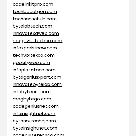
codelinkitpro.com
techboostgen.com
techsensehub.com
bytelabtech.com
innovatexaweb.com
magdynotechco.com
infosparkitnow.com
techvortexco.com
geekifyweb.com
infoplazatech.com
bytegeniusxpert.com
innovatebytelab.com
infobytepro.com
magbytego.com
codegeniusnet.com
infoinsightnet.com
bytesourcehq.com
byteinsightnet.com
codepulsetechco.com