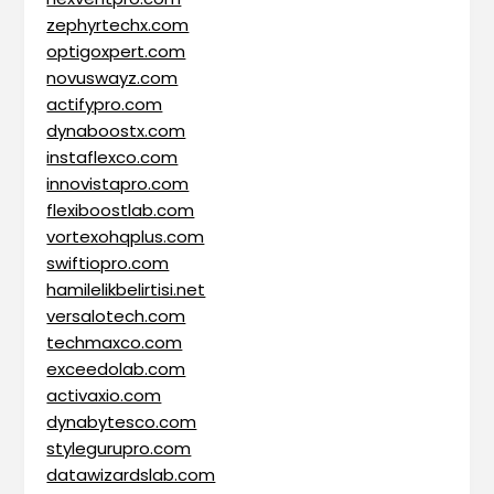
zephyrtechx.com
optigoxpert.com
novuswayz.com
actifypro.com
dynaboostx.com
instaflexco.com
innovistapro.com
flexiboostlab.com
vortexohqplus.com
swiftiopro.com
hamilelikbelirtisi.net
versalotech.com
techmaxco.com
exceedolab.com
activaxio.com
dynabytesco.com
stylegurupro.com
datawizardslab.com