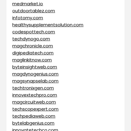
medmarket.io
outdoortablez.com
infotomy.com
healthysupplementsolution.com
codespottech.com
techdynogo.com
magchronicle.com
digipediatech.com
maglinkitnow.com
byteinsightweb.com
magdynogenius.com
magsynapselab.com
techtronixgen.com
innovextechpro.com
magcircuitweb.com
techscopexpert.com
techpediaweb.com
bytelabgenius.com
innovatetechco.com