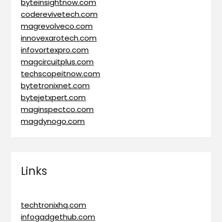
byteinsightnow.com
coderevivetech.com
magrevolveco.com
innovexarotech.com
infovortexpro.com
magcircuitplus.com
techscopeitnow.com
bytetronixnet.com
bytejetxpert.com
maginspectco.com
magdynogo.com
Links
techtronixhq.com
infogadgethub.com