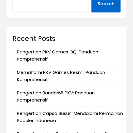
Search
Recent Posts
Pengertian PKV Games QQ: Panduan
Komprehensif
Memahami PKV Games Resmi: Panduan
Komprehensif
Pengertian Bandar66 PKV: Panduan
Komprehensif
Pengertian Capsa Susun: Mendalami Permainan
Populer Indonesia