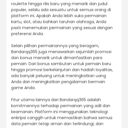
roulette hingga rilis baru yang menarik dan judul
populer, selalu ada sesuatu untuk semua orang di
platform ini. Apakah Anda lebih suka permainan
kartu, slot, atau bahkan taruhan olahraga, Anda
pasti menemukan permainan yang sesuai dengan
preferensi Anda.
Selain pilihan permainannya yang beragam,
Bandarqq365 juga menawarkan sejumlah promosi
dan bonus menarik untuk dimanfaatkan para
pemain. Dari bonus sambutan untuk pemain baru
hingga promosi berkelanjutan dan hadiah loyalitas,
ada banyak peluang untuk meningkatkan uang
Anda dan meningkatkan pengalaman bermain
game Anda.
Fitur utama lainnya dari Bandarqq365 adalah
komitmennya terhadap permainan yang adil dan
keamanan. Platform ini menggunakan teknologi
enkripsi canggih untuk memastikan bahwa semua
data pemain tetap aman dan terlindungi, dan