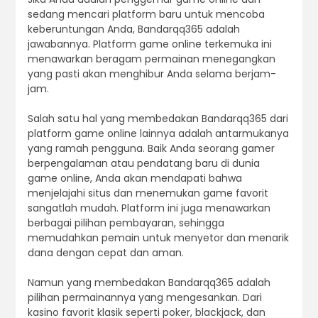
sedang mencari platform baru untuk mencoba
keberuntungan Anda, Bandarqq365 adalah
jawabannya. Platform game online terkemuka ini
menawarkan beragam permainan menegangkan
yang pasti akan menghibur Anda selama berjam-
jam.
Salah satu hal yang membedakan Bandarqq365 dari
platform game online lainnya adalah antarmukanya
yang ramah pengguna. Baik Anda seorang gamer
berpengalaman atau pendatang baru di dunia
game online, Anda akan mendapati bahwa
menjelajahi situs dan menemukan game favorit
sangatlah mudah. Platform ini juga menawarkan
berbagai pilihan pembayaran, sehingga
memudahkan pemain untuk menyetor dan menarik
dana dengan cepat dan aman.
Namun yang membedakan Bandarqq365 adalah
pilihan permainannya yang mengesankan. Dari
kasino favorit klasik seperti poker, blackjack, dan