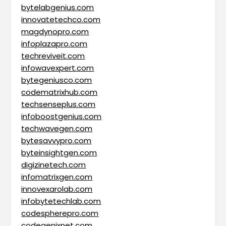
bytelabgenius.com
innovatetechco.com
magdynopro.com
infoplazapro.com
techreviveit.com
infowavexpert.com
bytegeniusco.com
codematrixhub.com
techsenseplus.com
infoboostgenius.com
techwavegen.com
bytesavvypro.com
byteinsightgen.com
digizinetech.com
infomatrixgen.com
innovexarolab.com
infobytetechlab.com
codespherepro.com
codegenixnet.com