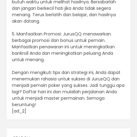
butuh waktu untuk melihat hasilnya. Bersabarlah
dan jangan berkecil hati jika Anda tidak segera
menang. Terus berlatih dan belajar, dan hasilnya
akan datang.
5. Manfaatkan Promosi: JurusQQ menawarkan
berbagai promosi dan bonus untuk pemain.
Manfaatkan penawaran ini untuk meningkatkan
bankroll Anda dan meningkatkan peluang Anda
untuk menang.
Dengan mengikuti tips dan strategi ini, Anda dapat
menemukan rahasia untuk sukses di JurusQQ dan
menjadi pemain poker yang sukses. Jadi tunggu apa
lagi? Daftar hari ini dan mulailah perjalanan Anda
untuk menjadi master permainan. Semoga
beruntung!
[ad_2]