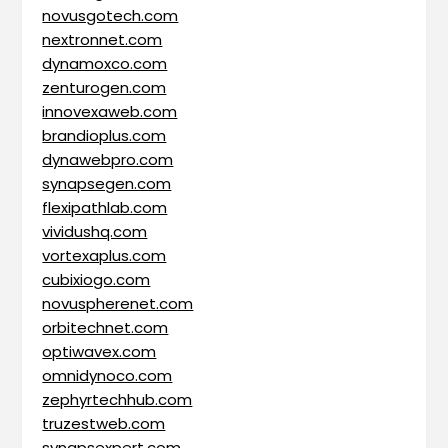
novusgotech.com
nextronnet.com
dynamoxco.com
zenturogen.com
innovexaweb.com
brandioplus.com
dynawebpro.com
synapsegen.com
flexipathlab.com
vividushq.com
vortexaplus.com
cubixiogo.com
novuspherenet.com
orbitechnet.com
optiwavex.com
omnidynoco.com
zephyrtechhub.com
truzestweb.com
synapsexpert.com