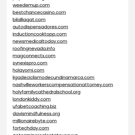
weedemup.com
bestchancecasino.com
bilalliaqat.com
autodispensadores.com
inductioncooktopp.com
newsmedicaltoday.com
roofingnevada.info
magconnectx.com
synexispro.com
holayomi.com
ligadeciclismodecundinamarca.com
nashvilleworkerscompensationattorney.com
holyfamilycathedralschool.org
londonkiddy.com
ufabetcoaching.biz
davismindfulness.org
millionairebyte.com
fortechday.com