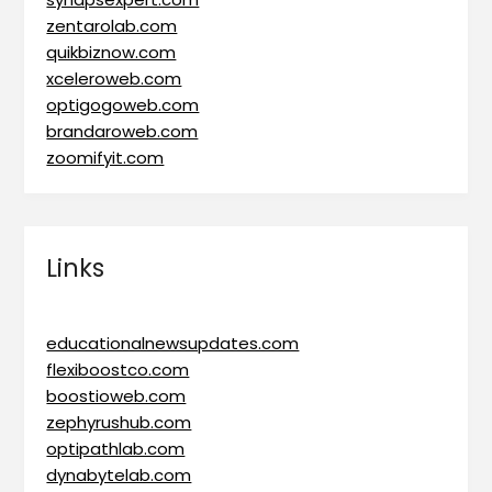
zentarolab.com
quikbiznow.com
xceleroweb.com
optigogoweb.com
brandaroweb.com
zoomifyit.com
Links
educationalnewsupdates.com
flexiboostco.com
boostioweb.com
zephyrushub.com
optipathlab.com
dynabytelab.com