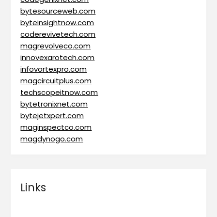
bytesourceweb.com
byteinsightnow.com
coderevivetech.com
magrevolveco.com
innovexarotech.com
infovortexpro.com
magcircuitplus.com
techscopeitnow.com
bytetronixnet.com
bytejetxpert.com
maginspectco.com
magdynogo.com
Links