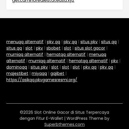
getcaminorealestateusa.xyz
menuqq alternatif
|
pkv qq
|
pkv qq
|
situs pkv
|
situs qq
|
situs qq
|
slot
|
pkv
|
sbobet
|
slot
|
situs slot gacor
|
murniqq alternatif
|
hematqq alternatif
|
menuqq
alternatif
|
murniqq alternatif
|
hematqq alternatif
|
pkv
|
dominoqq
|
situs pkv
|
slot
|
slot
|
slot
|
pkv qq
|
pkv qq
|
majestibet
|
miyaqq
|
gajibet
|
https://asikqq.pkvgamesresmi.org/
©2026 Slot Online Gacor di Situs Terpercaya
dengan Fitur E-Wallet
| WordPress Theme by
Superbthemes.com