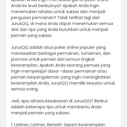
Anda ke level berikutnya? Apakah Anda ingin
menemukan rahasia untuk sukses dan menjadi
penguasa permainan? Tidak terlihat lagi dari
JurusQQ, di mana Anda dapat menemukan semua
alat dan tips yang Anda butuhkan untuk menjadi
pemain yang sukses.
JurusQQ adalah situs poker online populer yang
menawarkan berbagai permainan, turnamen, dan
promosi untuk pemain dari semua tingkat
keterampilan. Apakah Anda seorang pemula yang
ingin mempelajari dasar -dasar permainan atau
pemain berpengalaman yang ingin meningkatkan
keterampilan Anda, JurusQQ memiliki sesuatu untuk
semua orang.
Jadi, apa rahasia kesuksesan di JurusQQ? Berikut
adalah beberapa tips untuk membantu Anda
menjadi pemain yang sukses:
1. Latihan, Latihan, Berlatih: Seperti keterampilan