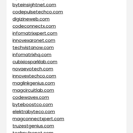
byteinsightnet.com
codepulsetechco.com
digizineweb.com
codeconnectx.com
infomatrixxpert.com
innovexaronet.com
techvistanow.com
infomatrixhq.com
cubixiosparklab.com
novaevotech.com
innovextechco.com
maglinkgenius.com
magcircuitlab.com
codewavex.com
byteboostco.com
elektrabyteco.com
magconnectxpert.com
truzestgenius.com
techpulsenet.com