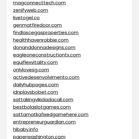
magconnecttech.com
zenifyweb.com
livetogel.co
genmatfiredoor.com
findlascegasproperties.com
healthhavenrobbie.com
donanddonnadesigns.com
eagleoneconstructiontx.com
equiflexvitality.com
onlylovesg.com
activedesenvolvimento.com
dailyhubpages.com
idnplaysbobet.com
sattakingvikidadacall.com
bestbolaslotgames.com
sattamatkafixedgamehere.com
entrepreneurguardian.com
hibaby.info
paperwashington.com