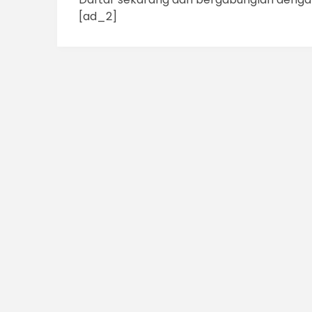
[ad_2]