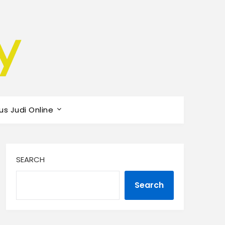
tus Judi Online
SEARCH
Search