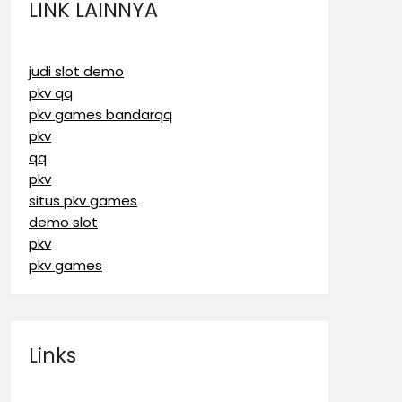
LINK LAINNYA
judi slot demo
pkv qq
pkv games bandarqq
pkv
qq
pkv
situs pkv games
demo slot
pkv
pkv games
Links