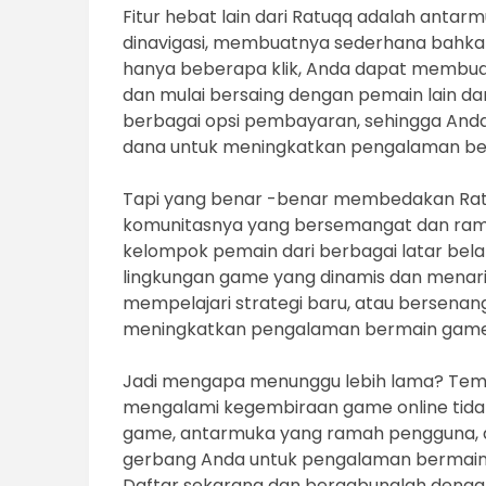
Fitur hebat lain dari Ratuqq adalah anta
dinavigasi, membuatnya sederhana bahka
hanya beberapa klik, Anda dapat membuat
dan mulai bersaing dengan pemain lain dar
berbagai opsi pembayaran, sehingga An
dana untuk meningkatkan pengalaman b
Tapi yang benar -benar membedakan Ratuq
komunitasnya yang bersemangat dan ramah
kelompok pemain dari berbagai latar bel
lingkungan game yang dinamis dan menar
mempelajari strategi baru, atau bersenan
meningkatkan pengalaman bermain game
Jadi mengapa menunggu lebih lama? Temuk
mengalami kegembiraan game online tidak
game, antarmuka yang ramah pengguna, d
gerbang Anda untuk pengalaman bermain
Daftar sekarang dan bergabunglah deng