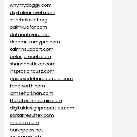
whymydoggy.com
digitalearnweb.com
interbolaslot.org
palmkuafor.com
dataentrypro.net
dreamrummypro.com
kaiminsupport.com
belanjareceh.com
shannonsticker.com
insprationbuzz.com
passeiodebarcoarraial.com
fondworth.com
iamseharkhan.com
thelatestkhabrain.com
digitaldesignproperties.com
sarkariresultex.com
mealizo.com
barknpaws.net