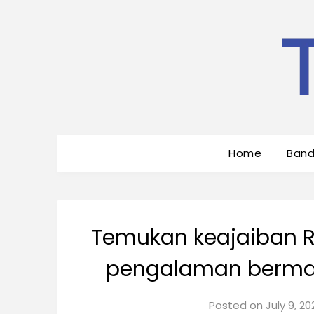
Home
Band
Temukan keajaiban R
pengalaman bermai
Posted on
July 9, 2