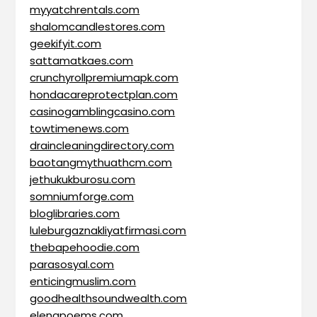
myyatchrentals.com
shalomcandlestores.com
geekifyit.com
sattamatkaes.com
crunchyrollpremiumapk.com
hondacareprotectplan.com
casinogamblingcasino.com
towtimenews.com
draincleaningdirectory.com
baotangmythuathcm.com
jethukukburosu.com
somniumforge.com
bloglibraries.com
luleburgaznakliyatfirmasi.com
thebapehoodie.com
parasosyal.com
enticingmuslim.com
goodhealthsoundwealth.com
elenapoems.com