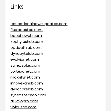
Links
educationalnewsupdates.com
flexiboostco.com
boostioweb.com
zephyrushub.com
optipathlab.com
dynabytelab.com
evolvionet.com
synexisplus.com
vortexonet.com
maxxifynet.com
innovexahub.com
dynacorelab.com
synexistechco.com
truvivopro.com
vividusco.com