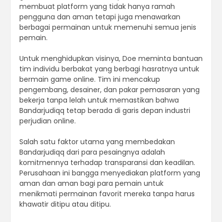
membuat platform yang tidak hanya ramah
pengguna dan aman tetapi juga menawarkan
berbagai permainan untuk memenuhi semua jenis
pemain.
Untuk menghidupkan visinya, Doe meminta bantuan
tim individu berbakat yang berbagi hasratnya untuk
bermain game online. Tim ini mencakup
pengembang, desainer, dan pakar pemasaran yang
bekerja tanpa lelah untuk memastikan bahwa
Bandarjudiqq tetap berada di garis depan industri
perjudian online.
Salah satu faktor utama yang membedakan
Bandarjudiqq dari para pesaingnya adalah
komitmennya terhadap transparansi dan keadilan.
Perusahaan ini bangga menyediakan platform yang
aman dan aman bagi para pemain untuk
menikmati permainan favorit mereka tanpa harus
khawatir ditipu atau ditipu.