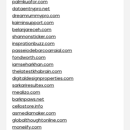
palmkuafor.com
dataentrypro.net
dreamrummypro.com
kaiminsupport.com
belanjareceh.com
shannonsticker.com
insprationbuzz.com
passeiodebarcoarraial.com
fondworth.com
iamseharkhan.com
thelatestkhabrain.com
digitaldesignproperties.com
sarkariresultex.com
mealizo.com
barknpaws.net
cellostore.info
asmediamaker.com
globalthoughtonline.com
moneiify.com