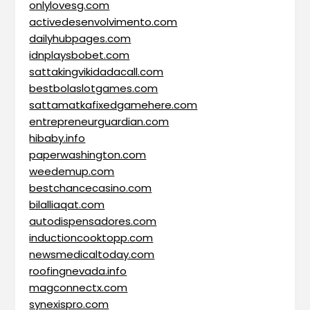
onlylovesg.com
activedesenvolvimento.com
dailyhubpages.com
idnplaysbobet.com
sattakingvikidadacall.com
bestbolaslotgames.com
sattamatkafixedgamehere.com
entrepreneurguardian.com
hibaby.info
paperwashington.com
weedemup.com
bestchancecasino.com
bilalliaqat.com
autodispensadores.com
inductioncooktopp.com
newsmedicaltoday.com
roofingnevada.info
magconnectx.com
synexispro.com