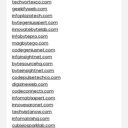
techvortexco.com
geekifyweb.com
infoplazatech.com
bytegeniusxpert.com
innovatebytelab.com
infobytepro.com
magbytego.com
codegeniusnet.com
infoinsightnet.com
bytesourcehq.com
byteinsightnet.com
codepulsetechco.com
digizineweb.com
codeconnectx.com
infomatrixxpert.com
innovexaronet.com
techvistanow.com
infomatrixhq.com
cubixiosparklab.com