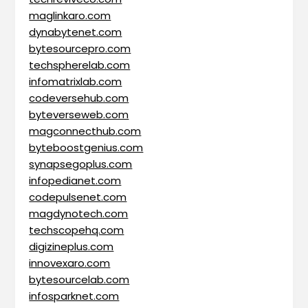
maglinkaro.com
dynabytenet.com
bytesourcepro.com
techspherelab.com
infomatrixlab.com
codeversehub.com
byteverseweb.com
magconnecthub.com
byteboostgenius.com
synapsegoplus.com
infopedianet.com
codepulsenet.com
magdynotech.com
techscopehq.com
digizineplus.com
innovexaro.com
bytesourcelab.com
infosparknet.com