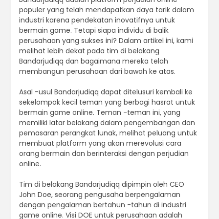
populer yang telah mendapatkan daya tarik dalam
industri karena pendekatan inovatifnya untuk
bermain game. Tetapi siapa individu di balik
perusahaan yang sukses ini? Dalam artikel ini, kami
melihat lebih dekat pada tim di belakang
Bandarjudiqq dan bagaimana mereka telah
membangun perusahaan dari bawah ke atas.
Asal -usul Bandarjudiqq dapat ditelusuri kembali ke
sekelompok kecil teman yang berbagi hasrat untuk
bermain game online. Teman -teman ini, yang
memiliki latar belakang dalam pengembangan dan
pemasaran perangkat lunak, melihat peluang untuk
membuat platform yang akan merevolusi cara
orang bermain dan berinteraksi dengan perjudian
online.
Tim di belakang Bandarjudiqq dipimpin oleh CEO
John Doe, seorang pengusaha berpengalaman
dengan pengalaman bertahun -tahun di industri
game online. Visi DOE untuk perusahaan adalah