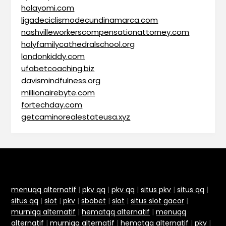
holayomi.com
ligadeciclismodecundinamarca.com
nashvilleworkerscompensationattorney.com
holyfamilycathedralschool.org
londonkiddy.com
ufabetcoaching.biz
davismindfulness.org
millionairebyte.com
fortechday.com
getcaminorealestateusa.xyz
menuqq alternatif
|
pkv qq
|
pkv qq
|
situs pkv
|
situs qq
|
situs qq
|
slot
|
pkv
|
sbobet
|
slot
|
situs slot gacor
|
murniqq alternatif
|
hematqq alternatif
|
menuqq
alternatif
|
murniqq alternatif
|
hematqq alternatif
|
pkv
|