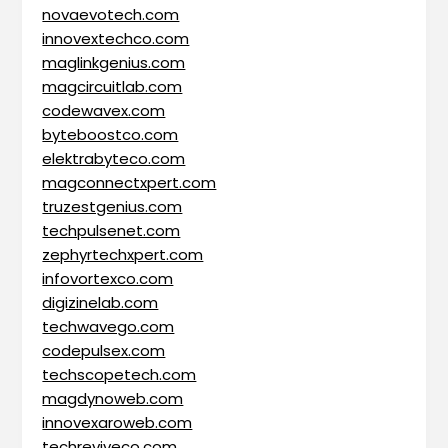
novaevotech.com
innovextechco.com
maglinkgenius.com
magcircuitlab.com
codewavex.com
byteboostco.com
elektrabyteco.com
magconnectxpert.com
truzestgenius.com
techpulsenet.com
zephyrtechxpert.com
infovortexco.com
digizinelab.com
techwavego.com
codepulsex.com
techscopetech.com
magdynoweb.com
innovexaroweb.com
techreviveco.com