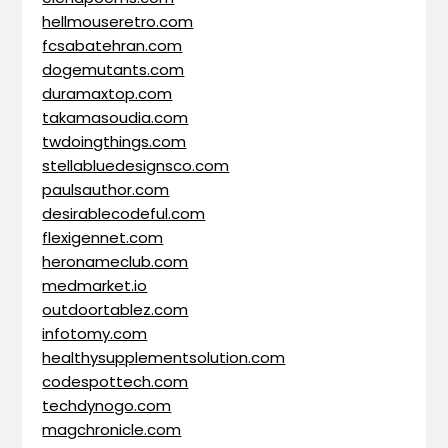
hellmouseretro.com
fcsabatehran.com
dogemutants.com
duramaxtop.com
takamasoudia.com
twdoingthings.com
stellabluedesignsco.com
paulsauthor.com
desirablecodeful.com
flexigennet.com
heronameclub.com
medmarket.io
outdoortablez.com
infotomy.com
healthysupplementsolution.com
codespottech.com
techdynogo.com
magchronicle.com