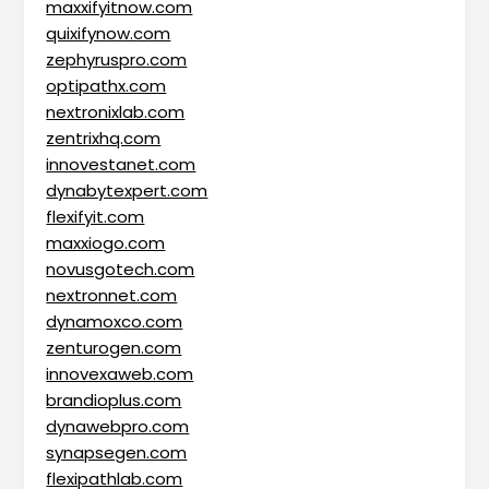
maxxifyitnow.com
quixifynow.com
zephyruspro.com
optipathx.com
nextronixlab.com
zentrixhq.com
innovestanet.com
dynabytexpert.com
flexifyit.com
maxxiogo.com
novusgotech.com
nextronnet.com
dynamoxco.com
zenturogen.com
innovexaweb.com
brandioplus.com
dynawebpro.com
synapsegen.com
flexipathlab.com