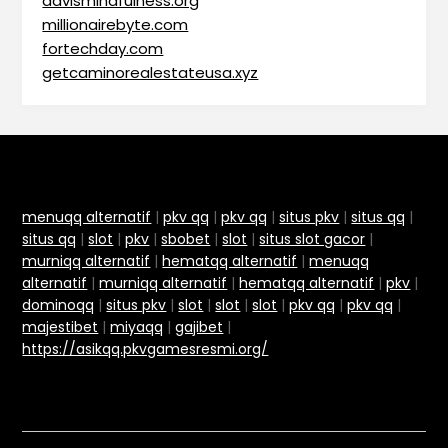
davismindfulness.org
millionairebyte.com
fortechday.com
getcaminorealestateusa.xyz
menuqq alternatif
|
pkv qq
|
pkv qq
|
situs pkv
|
situs qq
|
situs qq
|
slot
|
pkv
|
sbobet
|
slot
|
situs slot gacor
|
murniqq alternatif
|
hematqq alternatif
|
menuqq
alternatif
|
murniqq alternatif
|
hematqq alternatif
|
pkv
|
dominoqq
|
situs pkv
|
slot
|
slot
|
slot
|
pkv qq
|
pkv qq
|
majestibet
|
miyaqq
|
gajibet
|
https://asikqq.pkvgamesresmi.org/