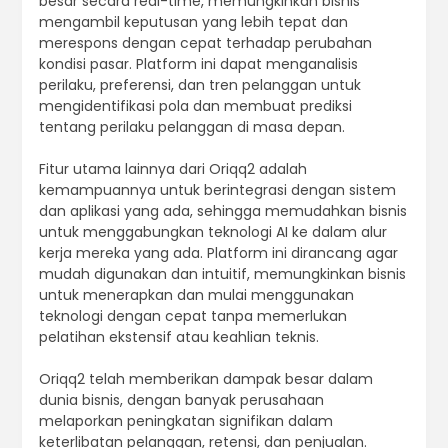
besar secara real-time, memungkinkan bisnis
mengambil keputusan yang lebih tepat dan
merespons dengan cepat terhadap perubahan
kondisi pasar. Platform ini dapat menganalisis
perilaku, preferensi, dan tren pelanggan untuk
mengidentifikasi pola dan membuat prediksi
tentang perilaku pelanggan di masa depan.
Fitur utama lainnya dari Oriqq2 adalah
kemampuannya untuk berintegrasi dengan sistem
dan aplikasi yang ada, sehingga memudahkan bisnis
untuk menggabungkan teknologi AI ke dalam alur
kerja mereka yang ada. Platform ini dirancang agar
mudah digunakan dan intuitif, memungkinkan bisnis
untuk menerapkan dan mulai menggunakan
teknologi dengan cepat tanpa memerlukan
pelatihan ekstensif atau keahlian teknis.
Oriqq2 telah memberikan dampak besar dalam
dunia bisnis, dengan banyak perusahaan
melaporkan peningkatan signifikan dalam
keterlibatan pelanggan, retensi, dan penjualan.