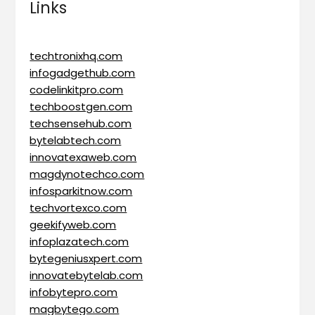
Links
techtronixhq.com
infogadgethub.com
codelinkitpro.com
techboostgen.com
techsensehub.com
bytelabtech.com
innovatexaweb.com
magdynotechco.com
infosparkitnow.com
techvortexco.com
geekifyweb.com
infoplazatech.com
bytegeniusxpert.com
innovatebytelab.com
infobytepro.com
magbytego.com