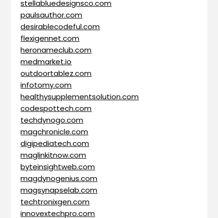
stellabluedesignsco.com
paulsauthor.com
desirablecodeful.com
flexigennet.com
heronameclub.com
medmarket.io
outdoortablez.com
infotomy.com
healthysupplementsolution.com
codespottech.com
techdynogo.com
magchronicle.com
digipediatech.com
maglinkitnow.com
byteinsightweb.com
magdynogenius.com
magsynapselab.com
techtronixgen.com
innovextechpro.com