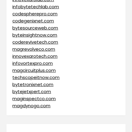
infobytetechlab.com
codespherepro.com
codegenixnet.com
bytesourceweb.com
byteinsightnow.com
coderevivetech.com
magrevolveco.com
innovexarotech.com
infovortexpro.com
magcircuitplus.com
techscopeitnow.com
bytetronixnet.com
bytejetxpert.com
maginspectco.com
magdynogo.com