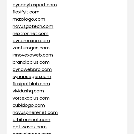
dynabytexpert.com
flexifyit.com
maxxiogo.com
novusgotech.com
nextronnet.com
dynamoxco.com
zenturogen.com
innovexaweb.com
brandioplus.com
dynawebpro.com
synapsegen.com
flexipathlab.com
vividushq.com
vortexaplus.com
cubixiogo.com
novuspherenet.com
orbitechnet.com
optiwavex.com
omnidynoco.com