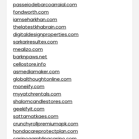
passeiodebarcoarraial.com
fondworth.com
iamseharkhan.com
thelatestkhabrain.com
digitaldesignproperties.com
sarkariresultex.com
mealizo.com
barknpaws.net
cellostore.info
asmediamaker.com
globalthoughtonline.com
moneiify.com
myyatchrentals.com
shalomcandlestores.com
geekifyit.com
sattamatkaes.com
crunchyrollpremiumapk.com
hondacareprotectplan.com
casinogamblingcasino.com