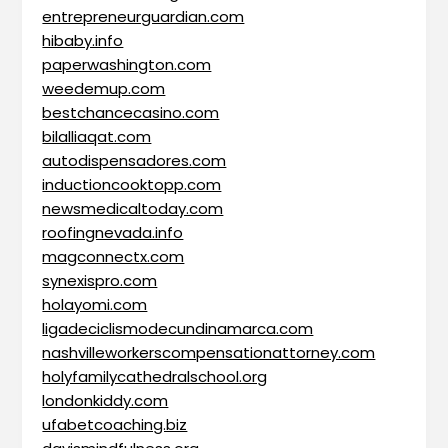
entrepreneurguardian.com
hibaby.info
paperwashington.com
weedemup.com
bestchancecasino.com
bilalliaqat.com
autodispensadores.com
inductioncooktopp.com
newsmedicaltoday.com
roofingnevada.info
magconnectx.com
synexispro.com
holayomi.com
ligadeciclismodecundinamarca.com
nashvilleworkerscompensationattorney.com
holyfamilycathedralschool.org
londonkiddy.com
ufabetcoaching.biz