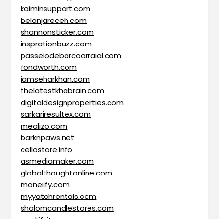
kaiminsupport.com
belanjareceh.com
shannonsticker.com
insprationbuzz.com
passeiodebarcoarraial.com
fondworth.com
iamseharkhan.com
thelatestkhabrain.com
digitaldesignproperties.com
sarkariresultex.com
mealizo.com
barknpaws.net
cellostore.info
asmediamaker.com
globalthoughtonline.com
moneiify.com
myyatchrentals.com
shalomcandlestores.com