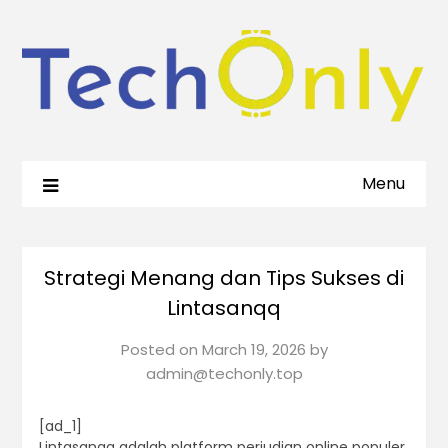
Menu
Strategi Menang dan Tips Sukses di
Lintasanqq
Posted on
March 19, 2026
by
admin@techonly.top
[ad_1]
Lintasanqq adalah platform perjudian online populer