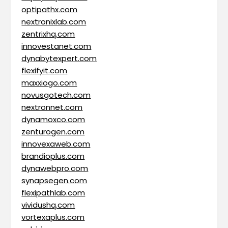
optipathx.com
nextronixlab.com
zentrixhq.com
innovestanet.com
dynabytexpert.com
flexifyit.com
maxxiogo.com
novusgotech.com
nextronnet.com
dynamoxco.com
zenturogen.com
innovexaweb.com
brandioplus.com
dynawebpro.com
synapsegen.com
flexipathlab.com
vividushq.com
vortexaplus.com