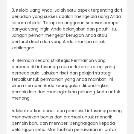
3. Kelola uang Anda: Salah satu aspek terpenting dari
perjudian yang sukses adalah mengelola uang Anda
secara efektif. Tetapkan anggaran sebesar berapa
banyak yang ingin Anda belanjakan dan patuhi itu.
Jangan pernah mengejar kerugian Anda atau
bertaruh lebih dari yang Anda mampu untuk
kehilangan.
4. Bermain secara strategis: Permainan yang
berbeda di Lintasanqq memerlukan strategi yang
berbeda pula. Lakukan riset dan pelajari strategi
terbaik untuk permainan yang Anda mainkan. Ini
akan memberi Anda keunggulan dibandingkan
pemain lain dan meningkatkan peluang Anda untuk
menang.
5. Manfaatkan bonus dan promosi: Lintasanqq sering
menawarkan bonus dan promosi untuk menarik
pemain baru dan memberi penghargaan kepada
pelanggan setia. Manfaatkan penawaran ini untuk