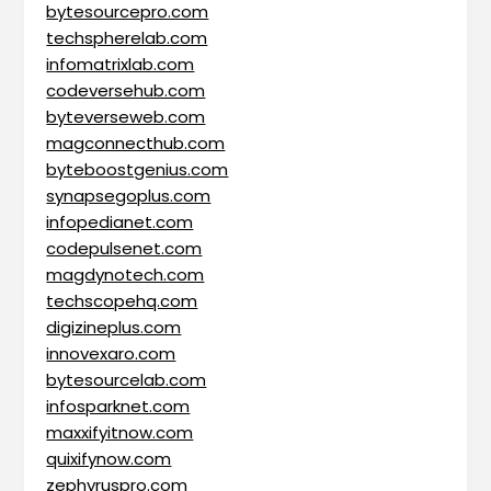
bytesourcepro.com
techspherelab.com
infomatrixlab.com
codeversehub.com
byteverseweb.com
magconnecthub.com
byteboostgenius.com
synapsegoplus.com
infopedianet.com
codepulsenet.com
magdynotech.com
techscopehq.com
digizineplus.com
innovexaro.com
bytesourcelab.com
infosparknet.com
maxxifyitnow.com
quixifynow.com
zephyruspro.com