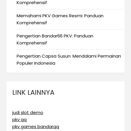
Komprehensif
Memahami PKV Games Resmi: Panduan
Komprehensif
Pengertian Bandar66 PKV: Panduan
Komprehensif
Pengertian Capsa Susun: Mendalami Permainan
Populer Indonesia
LINK LAINNYA
judi slot demo
pkv qq
pkv games bandarqq