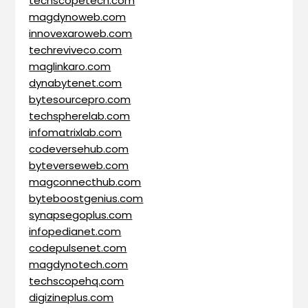
techscopetech.com
magdynoweb.com
innovexaroweb.com
techreviveco.com
maglinkaro.com
dynabytenet.com
bytesourcepro.com
techspherelab.com
infomatrixlab.com
codeversehub.com
byteverseweb.com
magconnecthub.com
byteboostgenius.com
synapsegoplus.com
infopedianet.com
codepulsenet.com
magdynotech.com
techscopehq.com
digizineplus.com