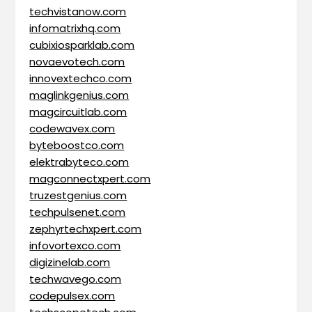
techvistanow.com
infomatrixhq.com
cubixiosparklab.com
novaevotech.com
innovextechco.com
maglinkgenius.com
magcircuitlab.com
codewavex.com
byteboostco.com
elektrabyteco.com
magconnectxpert.com
truzestgenius.com
techpulsenet.com
zephyrtechxpert.com
infovortexco.com
digizinelab.com
techwavego.com
codepulsex.com