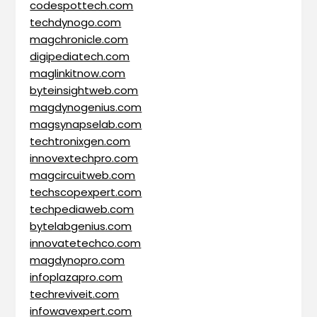
codespottech.com
techdynogo.com
magchronicle.com
digipediatech.com
maglinkitnow.com
byteinsightweb.com
magdynogenius.com
magsynapselab.com
techtronixgen.com
innovextechpro.com
magcircuitweb.com
techscopexpert.com
techpediaweb.com
bytelabgenius.com
innovatetechco.com
magdynopro.com
infoplazapro.com
techreviveit.com
infowavexpert.com