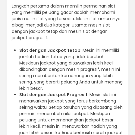
Langkah pertama dalam memilih permainan slot
yang memiliki peluang gacor adalah memahami
jenis mesin slot yang tersedia. Mesin slot umumnya
dibagi menjadi dua kategori utama: mesin slot
dengan jackpot tetap dan mesin slot dengan
jackpot progresif.
Slot dengan Jackpot Tetap
: Mesin ini memiliki
jumlah hadiah tetap yang tidak berubah.
Meskipun jackpot yang ditawarkan lebih kecil
dibandingkan dengan mesin progresif, mesin ini
sering memberikan kemenangan yang lebih
sering, yang berarti peluang Anda untuk menang
lebih besar.
Slot dengan Jackpot Progresif
: Mesin slot ini
menawarkan jackpot yang terus berkembang
seiring waktu. Setiap taruhan yang dipasang oleh
pemain menambah nilai jackpot. Meskipun
peluang untuk memenangkan jackpot besar
lebih kecil, mesin ini menawarkan hadiah yang
jauh lebih besar jika Anda berhasil meraih jackpot