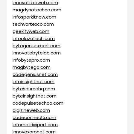
innovatexaweb.com
magdynotechco.com
infosparkitnow.com
techvortexco.com
geekifyweb.com
infoplazatech.com
bytegeniusxpert.com
innovatebytelab.com
infobytepro.com
magbytego.com
codegeniusnet.com
infoinsightnet.com
bytesourcehq.com
byteinsightnet.com
codepulsetechco.com
digizineweb.com
codeconnectx.com
infomatrixxpert.com
innovexaronet.com