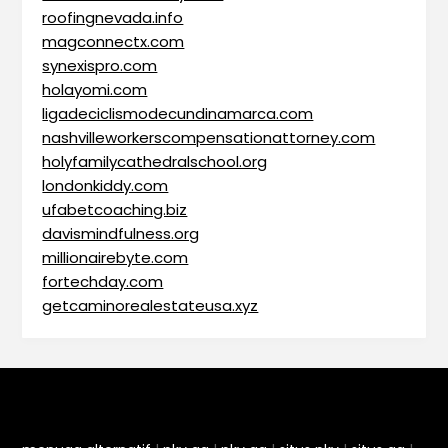
roofingnevada.info
magconnectx.com
synexispro.com
holayomi.com
ligadeciclismodecundinamarca.com
nashvilleworkerscompensationattorney.com
holyfamilycathedralschool.org
londonkiddy.com
ufabetcoaching.biz
davismindfulness.org
millionairebyte.com
fortechday.com
getcaminorealestateusa.xyz