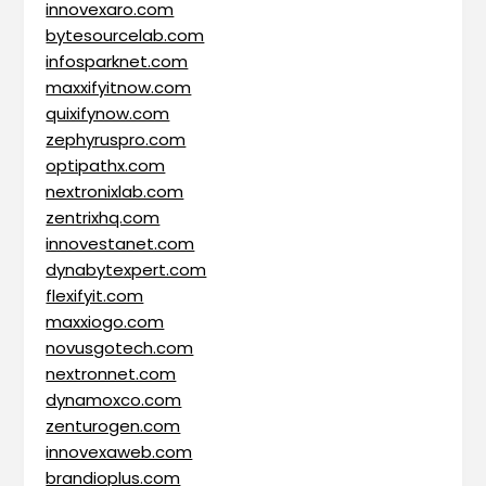
innovexaro.com
bytesourcelab.com
infosparknet.com
maxxifyitnow.com
quixifynow.com
zephyruspro.com
optipathx.com
nextronixlab.com
zentrixhq.com
innovestanet.com
dynabytexpert.com
flexifyit.com
maxxiogo.com
novusgotech.com
nextronnet.com
dynamoxco.com
zenturogen.com
innovexaweb.com
brandioplus.com