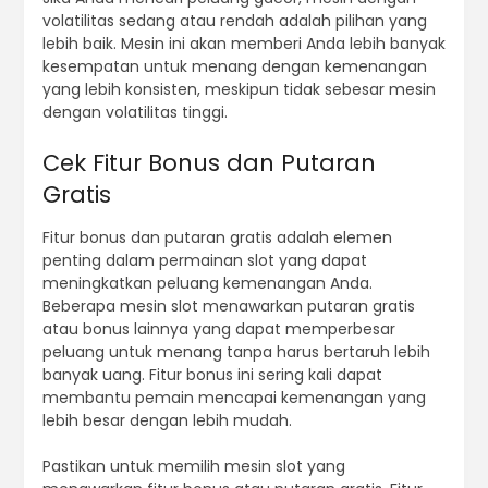
volatilitas sedang atau rendah adalah pilihan yang
lebih baik. Mesin ini akan memberi Anda lebih banyak
kesempatan untuk menang dengan kemenangan
yang lebih konsisten, meskipun tidak sebesar mesin
dengan volatilitas tinggi.
Cek Fitur Bonus dan Putaran
Gratis
Fitur bonus dan putaran gratis adalah elemen
penting dalam permainan slot yang dapat
meningkatkan peluang kemenangan Anda.
Beberapa mesin slot menawarkan putaran gratis
atau bonus lainnya yang dapat memperbesar
peluang untuk menang tanpa harus bertaruh lebih
banyak uang. Fitur bonus ini sering kali dapat
membantu pemain mencapai kemenangan yang
lebih besar dengan lebih mudah.
Pastikan untuk memilih mesin slot yang