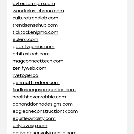
bytestormpro.com
wanderlustchrono.com
culturetrendlab.com
trendsensehub.com
ticktockenigma.com
eulerxr.com
geekifygenius.com
orbitextech.com
magconnecttech.com
zenifyweb.com
livetogel.co
genmatfiredoor.com
findlascegasproperties.com
healthhavenrobbie.com
donanddonnadesigns.com
eagleoneconstructiontx.com
equiflexvitality.com
onlylovesg.com
activedesenvolvimento.com