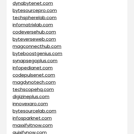
dynabytenet.com
bytesourcepro.com
techspherelab.com
infomatrixlab.com
codeversehub.com
byteverseweb.com
magconnecthub.com
byteboostgenius.com
synapsegoplus.com
infopedianet.com
codepulsenet.com
magdynotech.com
techscopehq.com
digizineplus.com
innovexaro.com
bytesourcelab.com
infosparknet.com
maxxifyitnow.com
quixifynow.com