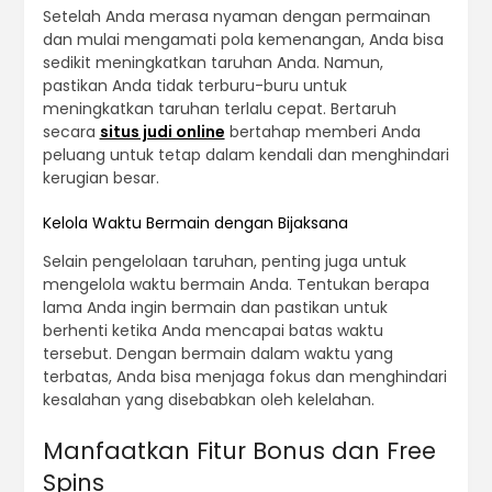
Setelah Anda merasa nyaman dengan permainan
dan mulai mengamati pola kemenangan, Anda bisa
sedikit meningkatkan taruhan Anda. Namun,
pastikan Anda tidak terburu-buru untuk
meningkatkan taruhan terlalu cepat. Bertaruh
secara
situs judi online
bertahap memberi Anda
peluang untuk tetap dalam kendali dan menghindari
kerugian besar.
Kelola Waktu Bermain dengan Bijaksana
Selain pengelolaan taruhan, penting juga untuk
mengelola waktu bermain Anda. Tentukan berapa
lama Anda ingin bermain dan pastikan untuk
berhenti ketika Anda mencapai batas waktu
tersebut. Dengan bermain dalam waktu yang
terbatas, Anda bisa menjaga fokus dan menghindari
kesalahan yang disebabkan oleh kelelahan.
Manfaatkan Fitur Bonus dan Free
Spins