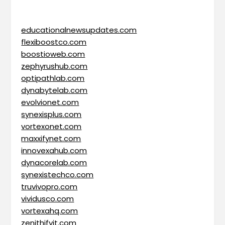
educationalnewsupdates.com
flexiboostco.com
boostioweb.com
zephyrushub.com
optipathlab.com
dynabytelab.com
evolvionet.com
synexisplus.com
vortexonet.com
maxxifynet.com
innovexahub.com
dynacorelab.com
synexistechco.com
truvivopro.com
vividusco.com
vortexahq.com
zenithifyit.com