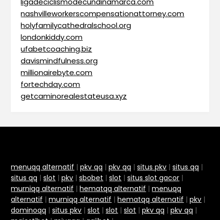
ligadeciclismodecundinamarca.com
nashvilleworkerscompensationattorney.com
holyfamilycathedralschool.org
londonkiddy.com
ufabetcoaching.biz
davismindfulness.org
millionairebyte.com
fortechday.com
getcaminorealestateusa.xyz
menuqq alternatif
|
pkv qq
|
pkv qq
|
situs pkv
|
situs qq
|
situs qq
|
slot
|
pkv
|
sbobet
|
slot
|
situs slot gacor
|
murniqq alternatif
|
hematqq alternatif
|
menuqq
alternatif
|
murniqq alternatif
|
hematqq alternatif
|
pkv
|
dominoqq
|
situs pkv
|
slot
|
slot
|
slot
|
pkv qq
|
pkv qq
|