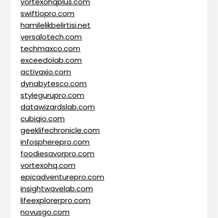
vortexohqplus.com
swiftiopro.com
hamilelikbelirtisi.net
versalotech.com
techmaxco.com
exceedolab.com
activaxio.com
dynabytesco.com
stylegurupro.com
datawizardslab.com
cubiqio.com
geeklifechronicle.com
infospherepro.com
foodiesavorpro.com
vortexohq.com
epicadventurepro.com
insightwavelab.com
lifeexplorerpro.com
novusgo.com