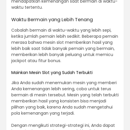
mendapatkan kemenangan saat bermain di waktu-
waktu tertentu.
Waktu Bermain yang Lebih Tenang
Cobalah bermain di waktu-waktu yang lebih sepi,
ketika jumlah pemain lebih sedikit. Beberapa pemain
merasa bahwa mesin slot memberikan hasil yang
lebih baik saat tidak banyak pemain yang bermain,
memberikan lebih banyak peluang untuk memicu
jackpot atau fitur bonus.
Mainkan Mesin Slot yang Sudah Terbukti
Jika Anda sudah menemukan mesin yang memberi
Anda kemenangan lebih sering, coba untuk terus
bermain di mesin tersebut. Mesin yang telah terbukti
memberikan hasil yang konsisten bisa menjadi
pilihan yang baik, karena Anda sudah mengetahui
pola kemenangan yang terjadi.
Dengan mengikuti strategi-strategi ini, Anda dapat