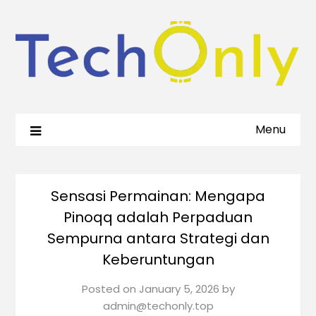
Menu
Sensasi Permainan: Mengapa
Pinoqq adalah Perpaduan
Sempurna antara Strategi dan
Keberuntungan
Posted on
January 5, 2026
by
admin@techonly.top