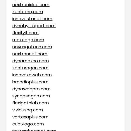
nextronixlab.com
zentrixhq.com
innovestanet.com
dynabytexpert.com
flexifyit.com
maxxiogo.com
novusgotech.com
nextronnet.com
dynamoxco.com
zenturogen.com
innovexaweb.com
brandioplus.com
dynawebpro.com
synapsegen.com
flexipathlab.com
vividushq.com
vortexaplus.com
cubixiogo.com
novuspherenet.com