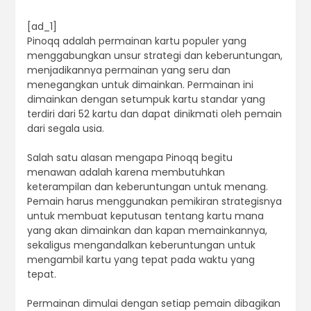
[ad_1]
Pinoqq adalah permainan kartu populer yang
menggabungkan unsur strategi dan keberuntungan,
menjadikannya permainan yang seru dan
menegangkan untuk dimainkan. Permainan ini
dimainkan dengan setumpuk kartu standar yang
terdiri dari 52 kartu dan dapat dinikmati oleh pemain
dari segala usia.
Salah satu alasan mengapa Pinoqq begitu
menawan adalah karena membutuhkan
keterampilan dan keberuntungan untuk menang.
Pemain harus menggunakan pemikiran strategisnya
untuk membuat keputusan tentang kartu mana
yang akan dimainkan dan kapan memainkannya,
sekaligus mengandalkan keberuntungan untuk
mengambil kartu yang tepat pada waktu yang
tepat.
Permainan dimulai dengan setiap pemain dibagikan