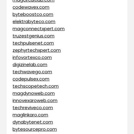
codewavex.com
byteboostco.com
elektrabyteco.com
magconnectxpert.com
truzestgenius.com
techpulsenet.com
zephyrtechxpert.com
infovortexco.com
digizinelab.com
techwavego.com
codepulsex.com
techscopetech.com
magdynoweb.com
innovexaroweb.com
techreviveco.com
maglinkaro.com
dynabytenet.com
bytesourcepro.com