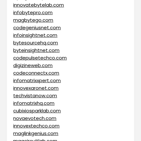
innovatebytelab.com
infobytepro.com
magbytego.com
codegeniusnet.com
infoinsightnet.com
bytesourcehq.com
byteinsightnet.com
codepulsetechco.com
digizineweb.com
codeconnectx.com
infomatrixxpert.com
innovexaronet.com
techvistanow.com
infomatrixhq.com
cubixiosparklab.com
novaevotech.com
innovextechco.com
maglinkgenius.com
magcircuitlab.com