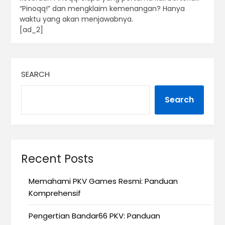
“Pinoqq!” dan mengklaim kemenangan? Hanya
waktu yang akan menjawabnya.
[ad_2]
SEARCH
Search
Recent Posts
Memahami PKV Games Resmi: Panduan
Komprehensif
Pengertian Bandar66 PKV: Panduan