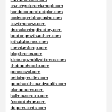
crunchyrollpremiumapk.com
hondacareprotectplan.com
casinogamblingcasino.com
towtimenews.com
draincleaningdirectory.com
baotangmythuathcm.com
jethukukburosu.com
somniumforge.com
bloglibraries.com
luleburgaznakliyatfirmasi.com
thebapehoodie.com
parasosyal.com
enticingmuslim.com
goodhealthsoundwealth.com
elenapoems.com
hellmouseretro.com
fcsabatehran.com
dogemutants.com