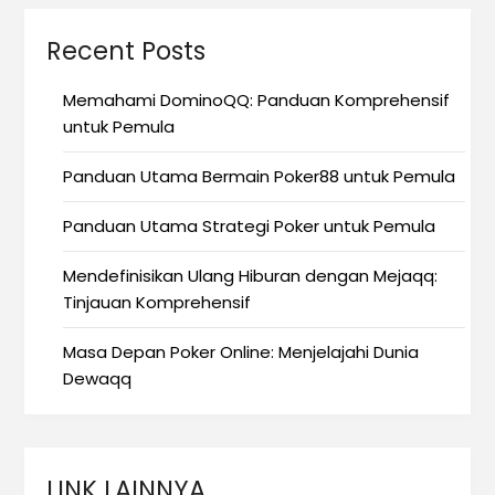
Recent Posts
Memahami DominoQQ: Panduan Komprehensif
untuk Pemula
Panduan Utama Bermain Poker88 untuk Pemula
Panduan Utama Strategi Poker untuk Pemula
Mendefinisikan Ulang Hiburan dengan Mejaqq:
Tinjauan Komprehensif
Masa Depan Poker Online: Menjelajahi Dunia
Dewaqq
LINK LAINNYA