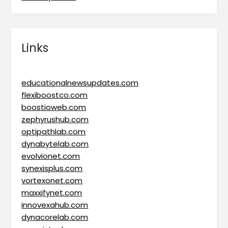
Links
educationalnewsupdates.com
flexiboostco.com
boostioweb.com
zephyrushub.com
optipathlab.com
dynabytelab.com
evolvionet.com
synexisplus.com
vortexonet.com
maxxifynet.com
innovexahub.com
dynacorelab.com