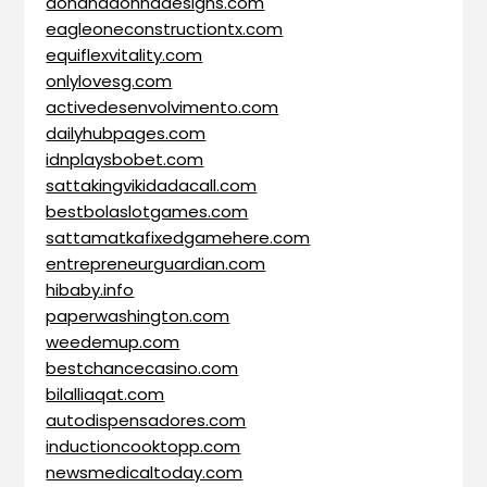
donanddonnadesigns.com
eagleoneconstructiontx.com
equiflexvitality.com
onlylovesg.com
activedesenvolvimento.com
dailyhubpages.com
idnplaysbobet.com
sattakingvikidadacall.com
bestbolaslotgames.com
sattamatkafixedgamehere.com
entrepreneurguardian.com
hibaby.info
paperwashington.com
weedemup.com
bestchancecasino.com
bilalliaqat.com
autodispensadores.com
inductioncooktopp.com
newsmedicaltoday.com