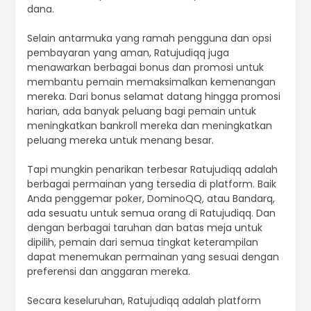
dana.
Selain antarmuka yang ramah pengguna dan opsi
pembayaran yang aman, Ratujudiqq juga
menawarkan berbagai bonus dan promosi untuk
membantu pemain memaksimalkan kemenangan
mereka. Dari bonus selamat datang hingga promosi
harian, ada banyak peluang bagi pemain untuk
meningkatkan bankroll mereka dan meningkatkan
peluang mereka untuk menang besar.
Tapi mungkin penarikan terbesar Ratujudiqq adalah
berbagai permainan yang tersedia di platform. Baik
Anda penggemar poker, DominoQQ, atau Bandarq,
ada sesuatu untuk semua orang di Ratujudiqq. Dan
dengan berbagai taruhan dan batas meja untuk
dipilih, pemain dari semua tingkat keterampilan
dapat menemukan permainan yang sesuai dengan
preferensi dan anggaran mereka.
Secara keseluruhan, Ratujudiqq adalah platform