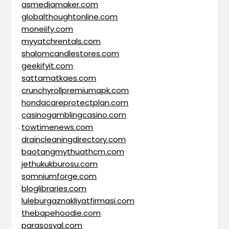
asmediamaker.com
globalthoughtonline.com
moneiify.com
myyatchrentals.com
shalomcandlestores.com
geekifyit.com
sattamatkaes.com
crunchyrollpremiumapk.com
hondacareprotectplan.com
casinogamblingcasino.com
towtimenews.com
draincleaningdirectory.com
baotangmythuathcm.com
jethukukburosu.com
somniumforge.com
bloglibraries.com
luleburgaznakliyatfirmasi.com
thebapehoodie.com
parasosyal.com