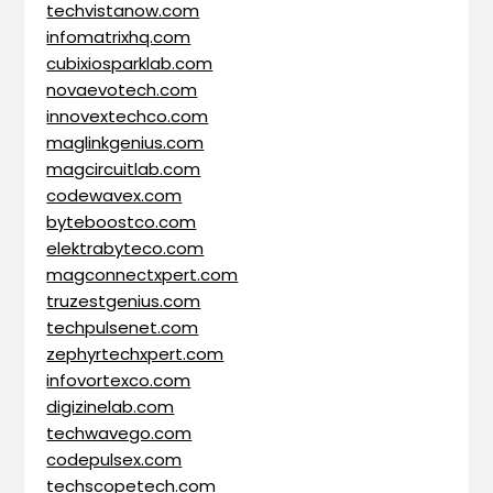
techvistanow.com
infomatrixhq.com
cubixiosparklab.com
novaevotech.com
innovextechco.com
maglinkgenius.com
magcircuitlab.com
codewavex.com
byteboostco.com
elektrabyteco.com
magconnectxpert.com
truzestgenius.com
techpulsenet.com
zephyrtechxpert.com
infovortexco.com
digizinelab.com
techwavego.com
codepulsex.com
techscopetech.com