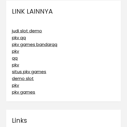
LINK LAINNYA
judi slot demo
pkv qq
pkv games bandarqq
pkv
qq
pkv
situs pkv games
demo slot
pkv
pkv games
Links