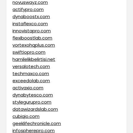
novuswayz.com
actifypro.com
dynaboostx.com
instaflexco.com
innovistapro.com
flexiboostlab.com
vortexohqplus.com
swiftiopro.com
hamilelikbelirtisi.net
versalotech.com
techmaxco.com
exceedolab.com
activaxio.com
dynabytesco.com
stylegurupro.com
datawizardslab.com
cubiqio.com
geeklifechronicle.com
infospherepro.com