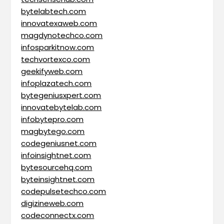
bytelabtech.com
innovatexaweb.com
magdynotechco.com
infosparkitnow.com
techvortexco.com
geekifyweb.com
infoplazatech.com
bytegeniusxpert.com
innovatebytelab.com
infobytepro.com
magbytego.com
codegeniusnet.com
infoinsightnet.com
bytesourcehq.com
byteinsightnet.com
codepulsetechco.com
digizineweb.com
codeconnectx.com