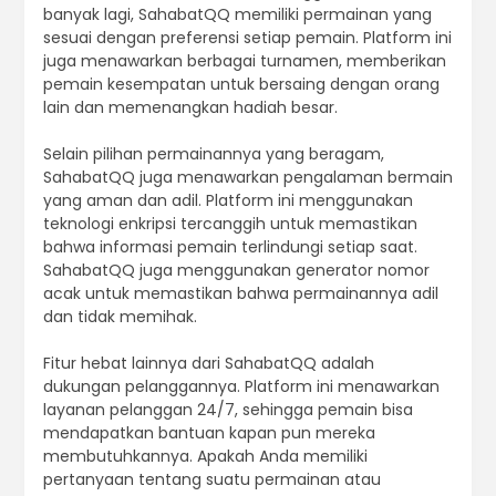
banyak lagi, SahabatQQ memiliki permainan yang
sesuai dengan preferensi setiap pemain. Platform ini
juga menawarkan berbagai turnamen, memberikan
pemain kesempatan untuk bersaing dengan orang
lain dan memenangkan hadiah besar.
Selain pilihan permainannya yang beragam,
SahabatQQ juga menawarkan pengalaman bermain
yang aman dan adil. Platform ini menggunakan
teknologi enkripsi tercanggih untuk memastikan
bahwa informasi pemain terlindungi setiap saat.
SahabatQQ juga menggunakan generator nomor
acak untuk memastikan bahwa permainannya adil
dan tidak memihak.
Fitur hebat lainnya dari SahabatQQ adalah
dukungan pelanggannya. Platform ini menawarkan
layanan pelanggan 24/7, sehingga pemain bisa
mendapatkan bantuan kapan pun mereka
membutuhkannya. Apakah Anda memiliki
pertanyaan tentang suatu permainan atau