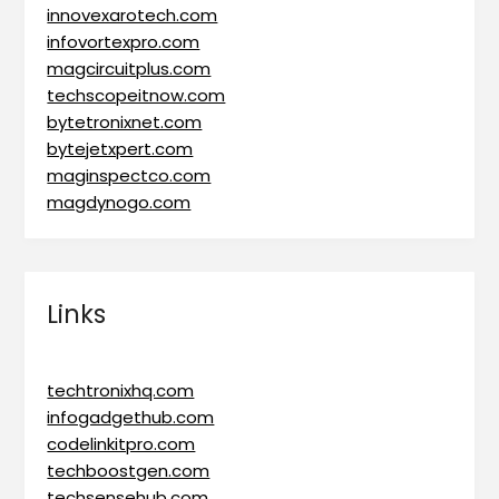
innovexarotech.com
infovortexpro.com
magcircuitplus.com
techscopeitnow.com
bytetronixnet.com
bytejetxpert.com
maginspectco.com
magdynogo.com
Links
techtronixhq.com
infogadgethub.com
codelinkitpro.com
techboostgen.com
techsensehub.com