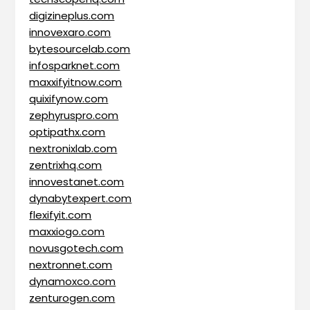
digizineplus.com
innovexaro.com
bytesourcelab.com
infosparknet.com
maxxifyitnow.com
quixifynow.com
zephyruspro.com
optipathx.com
nextronixlab.com
zentrixhq.com
innovestanet.com
dynabytexpert.com
flexifyit.com
maxxiogo.com
novusgotech.com
nextronnet.com
dynamoxco.com
zenturogen.com