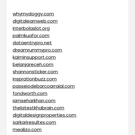
whymydoggy.com
digitalearnweb.com
interbolaslot.org
palmkuafor.com
dataentrypro.net
dreamrummypro.com
kaiminsupport.com
belanjareceh.com
shannonsticker.com
insprationbuzz.com
passeiodebarcoarraial.com
fondworth.com
iamseharkhan.com
thelatestkhabrain.com
digitaldesignproperties.com
sarkariresultex.com
mealizo.com