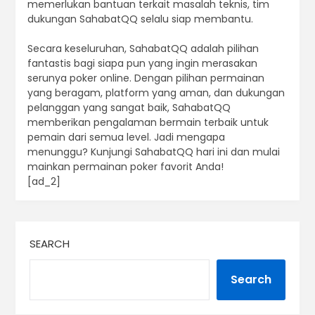
memerlukan bantuan terkait masalah teknis, tim
dukungan SahabatQQ selalu siap membantu.
Secara keseluruhan, SahabatQQ adalah pilihan
fantastis bagi siapa pun yang ingin merasakan
serunya poker online. Dengan pilihan permainan
yang beragam, platform yang aman, dan dukungan
pelanggan yang sangat baik, SahabatQQ
memberikan pengalaman bermain terbaik untuk
pemain dari semua level. Jadi mengapa
menunggu? Kunjungi SahabatQQ hari ini dan mulai
mainkan permainan poker favorit Anda!
[ad_2]
SEARCH
Search