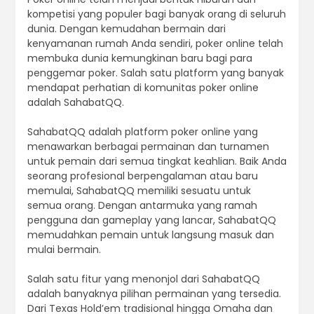
kompetisi yang populer bagi banyak orang di seluruh
dunia. Dengan kemudahan bermain dari
kenyamanan rumah Anda sendiri, poker online telah
membuka dunia kemungkinan baru bagi para
penggemar poker. Salah satu platform yang banyak
mendapat perhatian di komunitas poker online
adalah SahabatQQ.
SahabatQQ adalah platform poker online yang
menawarkan berbagai permainan dan turnamen
untuk pemain dari semua tingkat keahlian. Baik Anda
seorang profesional berpengalaman atau baru
memulai, SahabatQQ memiliki sesuatu untuk
semua orang. Dengan antarmuka yang ramah
pengguna dan gameplay yang lancar, SahabatQQ
memudahkan pemain untuk langsung masuk dan
mulai bermain.
Salah satu fitur yang menonjol dari SahabatQQ
adalah banyaknya pilihan permainan yang tersedia.
Dari Texas Hold’em tradisional hingga Omaha dan