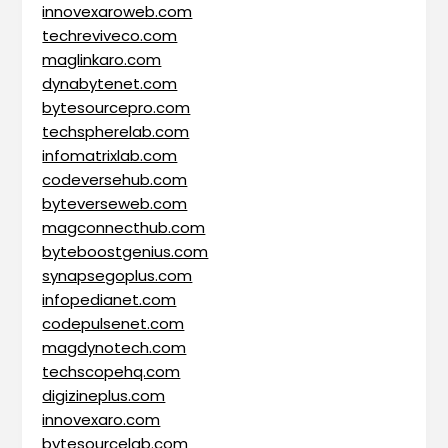
innovexaroweb.com
techreviveco.com
maglinkaro.com
dynabytenet.com
bytesourcepro.com
techspherelab.com
infomatrixlab.com
codeversehub.com
byteverseweb.com
magconnecthub.com
byteboostgenius.com
synapsegoplus.com
infopedianet.com
codepulsenet.com
magdynotech.com
techscopehq.com
digizineplus.com
innovexaro.com
bytesourcelab.com