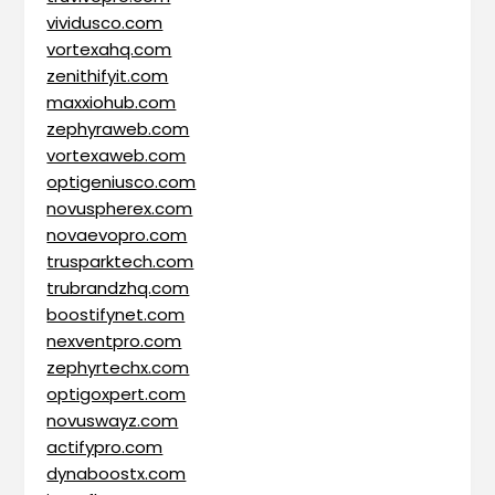
vividusco.com
vortexahq.com
zenithifyit.com
maxxiohub.com
zephyraweb.com
vortexaweb.com
optigeniusco.com
novuspherex.com
novaevopro.com
trusparktech.com
trubrandzhq.com
boostifynet.com
nexventpro.com
zephyrtechx.com
optigoxpert.com
novuswayz.com
actifypro.com
dynaboostx.com