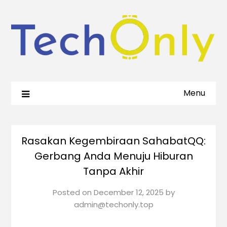
Menu
Rasakan Kegembiraan SahabatQQ:
Gerbang Anda Menuju Hiburan
Tanpa Akhir
Posted on
December 12, 2025
by
admin@techonly.top