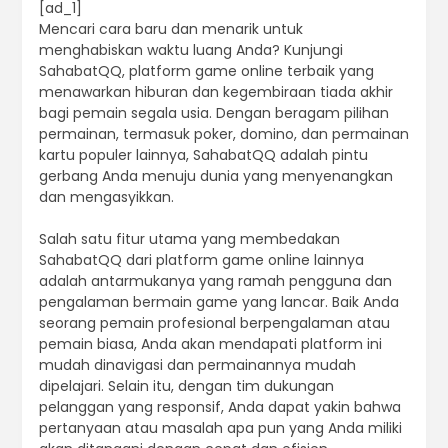
[ad_1]
Mencari cara baru dan menarik untuk
menghabiskan waktu luang Anda? Kunjungi
SahabatQQ, platform game online terbaik yang
menawarkan hiburan dan kegembiraan tiada akhir
bagi pemain segala usia. Dengan beragam pilihan
permainan, termasuk poker, domino, dan permainan
kartu populer lainnya, SahabatQQ adalah pintu
gerbang Anda menuju dunia yang menyenangkan
dan mengasyikkan.
Salah satu fitur utama yang membedakan
SahabatQQ dari platform game online lainnya
adalah antarmukanya yang ramah pengguna dan
pengalaman bermain game yang lancar. Baik Anda
seorang pemain profesional berpengalaman atau
pemain biasa, Anda akan mendapati platform ini
mudah dinavigasi dan permainannya mudah
dipelajari. Selain itu, dengan tim dukungan
pelanggan yang responsif, Anda dapat yakin bahwa
pertanyaan atau masalah apa pun yang Anda miliki