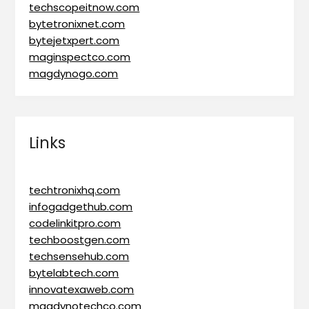
techscopeitnow.com
bytetronixnet.com
bytejetxpert.com
maginspectco.com
magdynogo.com
Links
techtronixhq.com
infogadgethub.com
codelinkitpro.com
techboostgen.com
techsensehub.com
bytelabtech.com
innovatexaweb.com
magdynotechco.com