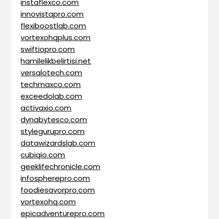
instaflexco.com
innovistapro.com
flexiboostlab.com
vortexohqplus.com
swiftiopro.com
hamilelikbelirtisi.net
versalotech.com
techmaxco.com
exceedolab.com
activaxio.com
dynabytesco.com
stylegurupro.com
datawizardslab.com
cubiqio.com
geeklifechronicle.com
infospherepro.com
foodiesavorpro.com
vortexohq.com
epicadventurepro.com