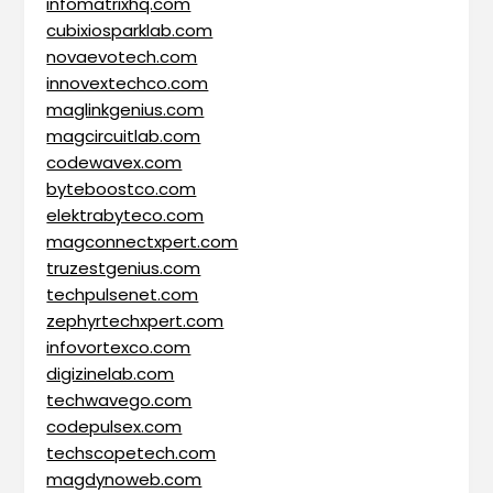
infomatrixhq.com
cubixiosparklab.com
novaevotech.com
innovextechco.com
maglinkgenius.com
magcircuitlab.com
codewavex.com
byteboostco.com
elektrabyteco.com
magconnectxpert.com
truzestgenius.com
techpulsenet.com
zephyrtechxpert.com
infovortexco.com
digizinelab.com
techwavego.com
codepulsex.com
techscopetech.com
magdynoweb.com