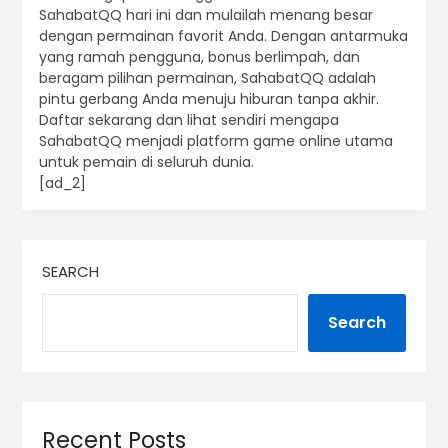
SahabatQQ hari ini dan mulailah menang besar
dengan permainan favorit Anda. Dengan antarmuka
yang ramah pengguna, bonus berlimpah, dan
beragam pilihan permainan, SahabatQQ adalah
pintu gerbang Anda menuju hiburan tanpa akhir.
Daftar sekarang dan lihat sendiri mengapa
SahabatQQ menjadi platform game online utama
untuk pemain di seluruh dunia.
[ad_2]
SEARCH
Search
Recent Posts