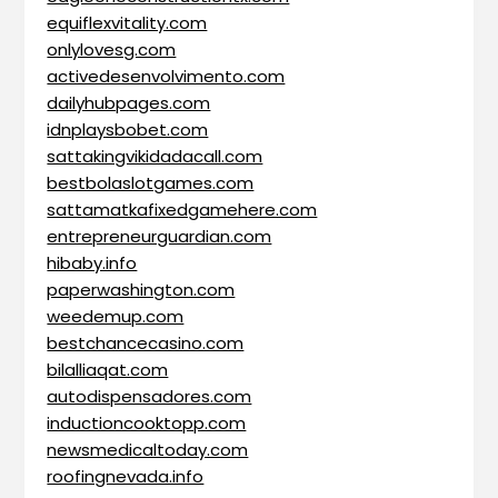
equiflexvitality.com
onlylovesg.com
activedesenvolvimento.com
dailyhubpages.com
idnplaysbobet.com
sattakingvikidadacall.com
bestbolaslotgames.com
sattamatkafixedgamehere.com
entrepreneurguardian.com
hibaby.info
paperwashington.com
weedemup.com
bestchancecasino.com
bilalliaqat.com
autodispensadores.com
inductioncooktopp.com
newsmedicaltoday.com
roofingnevada.info