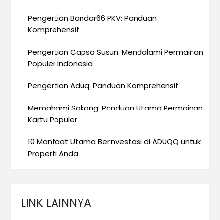
Pengertian Bandar66 PKV: Panduan
Komprehensif
Pengertian Capsa Susun: Mendalami Permainan
Populer Indonesia
Pengertian Aduq: Panduan Komprehensif
Memahami Sakong: Panduan Utama Permainan
Kartu Populer
10 Manfaat Utama Berinvestasi di ADUQQ untuk
Properti Anda
LINK LAINNYA