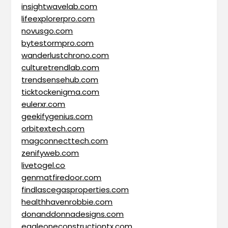
insightwavelab.com
lifeexplorerpro.com
novusgo.com
bytestormpro.com
wanderlustchrono.com
culturetrendlab.com
trendsensehub.com
ticktockenigma.com
eulerxr.com
geekifygenius.com
orbitextech.com
magconnecttech.com
zenifyweb.com
livetogel.co
genmatfiredoor.com
findlascegasproperties.com
healthhavenrobbie.com
donanddonnadesigns.com
eagleoneconstructiontx.com