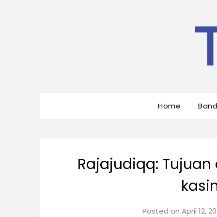
Home
Band
Rajajudiqq: Tujuan
kasi
Posted on
April 12, 2