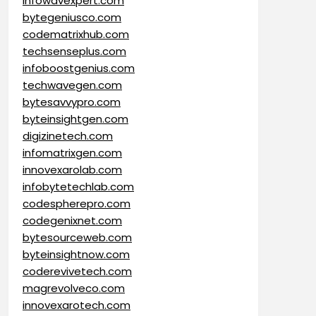
infowavexpert.com
bytegeniusco.com
codematrixhub.com
techsenseplus.com
infoboostgenius.com
techwavegen.com
bytesavvypro.com
byteinsightgen.com
digizinetech.com
infomatrixgen.com
innovexarolab.com
infobytetechlab.com
codespherepro.com
codegenixnet.com
bytesourceweb.com
byteinsightnow.com
coderevivetech.com
magrevolveco.com
innovexarotech.com