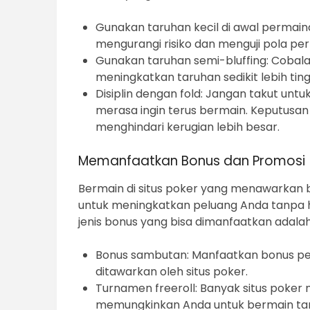
Gunakan taruhan kecil di awal permaina
mengurangi risiko dan menguji pola pe
Gunakan taruhan semi-bluffing: Cobal
meningkatkan taruhan sedikit lebih tin
Disiplin dengan fold: Jangan takut unt
merasa ingin terus bermain. Keputusan 
menghindari kerugian lebih besar.
Memanfaatkan Bonus dan Promosi
Bermain di situs poker yang menawarkan 
untuk meningkatkan peluang Anda tanpa
jenis bonus yang bisa dimanfaatkan adalah
Bonus sambutan: Manfaatkan bonus pe
ditawarkan oleh situs poker.
Turnamen freeroll: Banyak situs poke
memungkinkan Anda untuk bermain tanp