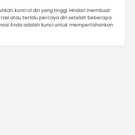
an kontrol diri yang tinggi. Hindari membuat
rasi atau terlalu percaya diri setelah beberapa
mosi Anda adalah kunci untuk mempertahankan