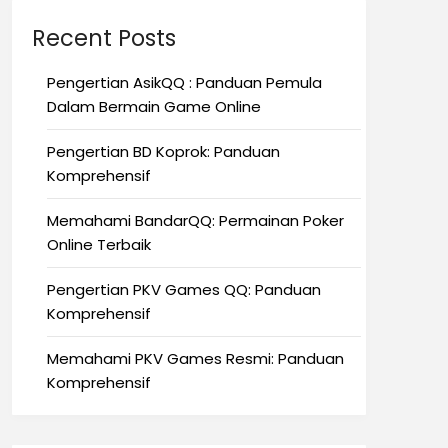
Recent Posts
Pengertian AsikQQ : Panduan Pemula
Dalam Bermain Game Online
Pengertian BD Koprok: Panduan
Komprehensif
Memahami BandarQQ: Permainan Poker
Online Terbaik
Pengertian PKV Games QQ: Panduan
Komprehensif
Memahami PKV Games Resmi: Panduan
Komprehensif