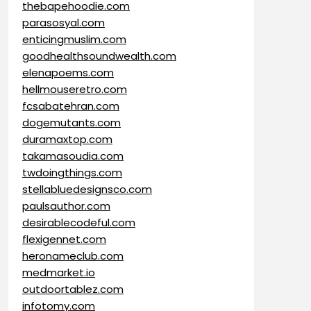
thebapehoodie.com
parasosyal.com
enticingmuslim.com
goodhealthsoundwealth.com
elenapoems.com
hellmouseretro.com
fcsabatehran.com
dogemutants.com
duramaxtop.com
takamasoudia.com
twdoingthings.com
stellabluedesignsco.com
paulsauthor.com
desirablecodeful.com
flexigennet.com
heronameclub.com
medmarket.io
outdoortablez.com
infotomy.com