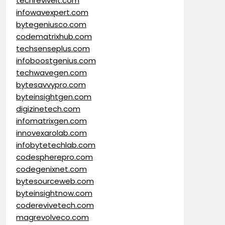
techreviveit.com
infowavexpert.com
bytegeniusco.com
codematrixhub.com
techsenseplus.com
infoboostgenius.com
techwavegen.com
bytesavvypro.com
byteinsightgen.com
digizinetech.com
infomatrixgen.com
innovexarolab.com
infobytetechlab.com
codespherepro.com
codegenixnet.com
bytesourceweb.com
byteinsightnow.com
coderevivetech.com
magrevolveco.com