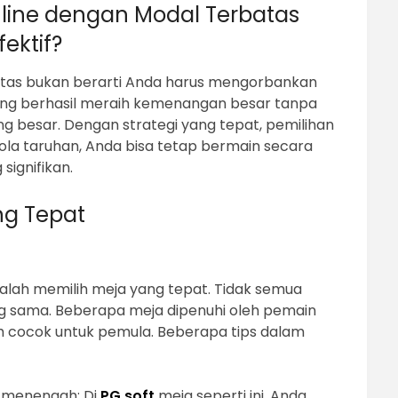
line dengan Modal Terbatas
fektif?
atas bukan berarti Anda harus mengorbankan
ng berhasil meraih kemenangan besar tanpa
 besar. Dengan strategi yang tepat, pemilihan
lola taruhan, Anda bisa tetap bermain secara
ignifikan.
ng Tepat
alah memilih meja yang tepat. Tidak semua
ng sama. Beberapa meja dipenuhi oleh pemain
h cocok untuk pemula. Beberapa tips dalam
 menengah: Di
PG soft
meja seperti ini, Anda