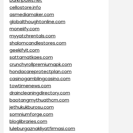
barknpaws.net
cellostore.info
asmediamaker.com
globalthoughtonline.com
moneiify.com
myyatchrentals.com
shalomcandlestores.com
geekifyit.com
sattamatkaes.com
crunchyrollpremiumapk.com
hondacareprotectplan.com
casinogamblingcasino.com
towtimenews.com
draincleaningdirectory.com
baotangmythuathcm.com
jethukukburosu.com
somniumforge.com
bloglibraries.com
luleburgaznakliyatfirmasi.com