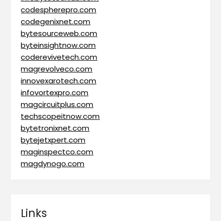
codespherepro.com
codegenixnet.com
bytesourceweb.com
byteinsightnow.com
coderevivetech.com
magrevolveco.com
innovexarotech.com
infovortexpro.com
magcircuitplus.com
techscopeitnow.com
bytetronixnet.com
bytejetxpert.com
maginspectco.com
magdynogo.com
Links