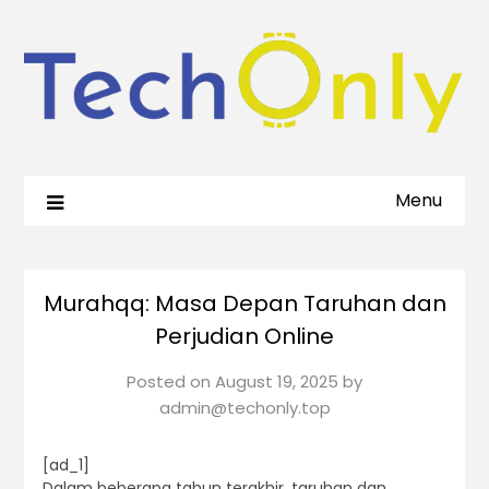
Menu
Murahqq: Masa Depan Taruhan dan
Perjudian Online
Posted on
August 19, 2025
by
admin@techonly.top
[ad_1]
Dalam beberapa tahun terakhir, taruhan dan