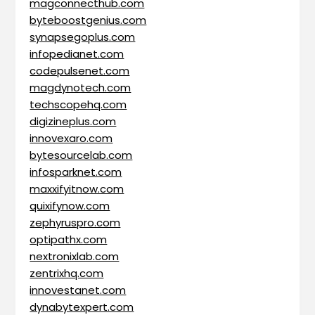
magconnecthub.com
byteboostgenius.com
synapsegoplus.com
infopedianet.com
codepulsenet.com
magdynotech.com
techscopehq.com
digizineplus.com
innovexaro.com
bytesourcelab.com
infosparknet.com
maxxifyitnow.com
quixifynow.com
zephyruspro.com
optipathx.com
nextronixlab.com
zentrixhq.com
innovestanet.com
dynabytexpert.com