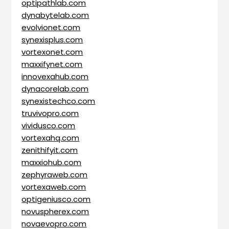
optipathlab.com
dynabytelab.com
evolvionet.com
synexisplus.com
vortexonet.com
maxxifynet.com
innovexahub.com
dynacorelab.com
synexistechco.com
truvivopro.com
vividusco.com
vortexahq.com
zenithifyit.com
maxxiohub.com
zephyraweb.com
vortexaweb.com
optigeniusco.com
novuspherex.com
novaevopro.com