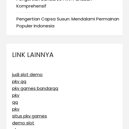
Komprehensif
Pengertian Capsa Susun: Mendalami Permainan
Populer Indonesia
LINK LAINNYA
judi slot demo
pkv qq
pkv games bandarqq
pkv
qq
pkv
situs pkv games
demo slot