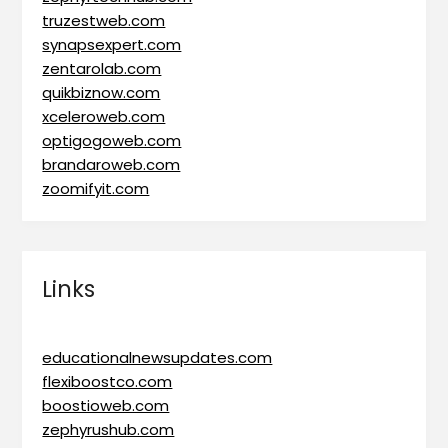
truzestweb.com
synapsexpert.com
zentarolab.com
quikbiznow.com
xceleroweb.com
optigogoweb.com
brandaroweb.com
zoomifyit.com
Links
educationalnewsupdates.com
flexiboostco.com
boostioweb.com
zephyrushub.com