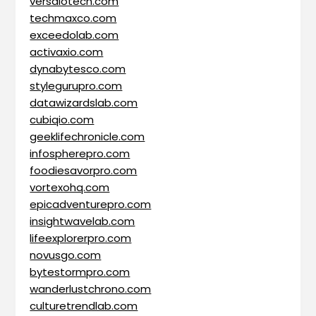
versalotech.com
techmaxco.com
exceedolab.com
activaxio.com
dynabytesco.com
stylegurupro.com
datawizardslab.com
cubiqio.com
geeklifechronicle.com
infospherepro.com
foodiesavorpro.com
vortexohq.com
epicadventurepro.com
insightwavelab.com
lifeexplorerpro.com
novusgo.com
bytestormpro.com
wanderlustchrono.com
culturetrendlab.com