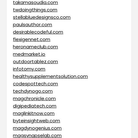
takamasoudia.com
twdoingthings.com
stellabluedesignsco.com
paulsauthor.com
desirablecodeful.com
flexigennet.com
heronameclub.com
medmarket.io
outdoortablez.com
infotomy.com
healthysupplementsolution.com
codespottech.com
techdynogo.com
magchronicle.com
digipediatech.com
maglinkitnow.com
byteinsightweb.com
magdynogenius.com
magsynapselab.com