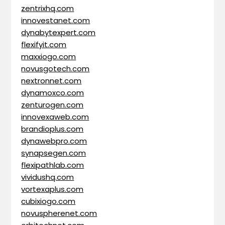
zentrixhq.com
innovestanet.com
dynabytexpert.com
flexifyit.com
maxxiogo.com
novusgotech.com
nextronnet.com
dynamoxco.com
zenturogen.com
innovexaweb.com
brandioplus.com
dynawebpro.com
synapsegen.com
flexipathlab.com
vividushq.com
vortexaplus.com
cubixiogo.com
novuspherenet.com