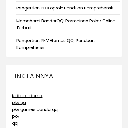
Pengertian BD Koprok: Panduan Komprehensif
Memahami BandarQQ: Permainan Poker Online
Terbaik
Pengertian PKV Games QQ: Panduan
Komprehensif
LINK LAINNYA
judi slot demo
pkv qq
pkv games bandarqq
pkv
qq