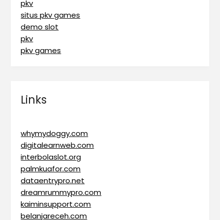
pkv
situs pkv games
demo slot
pkv
pkv games
Links
whymydoggy.com
digitalearnweb.com
interbolaslot.org
palmkuafor.com
dataentrypro.net
dreamrummypro.com
kaiminsupport.com
belanjareceh.com