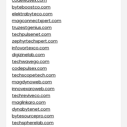
codewavex.com
byteboostco.com
elektrabyteco.com
magconnectxpert.com
truzestgenius.com
techpulsenet.com
zephyrtechxpert.com
infovortexco.com
digizinelab.com
techwavego.com
codepulsex.com
techscopetech.com
magdynoweb.com
innovexaroweb.com
techreviveco.com
maglinkaro.com
dynabytenet.com
bytesourcepro.com
techspherelab.com