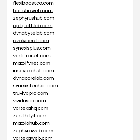
flexiboostco.com
boostioweb.com
zephyrushub.com
optipathlab.com
dynabytelab.com
evolvionet.com
synexisplus.com
vortexonet.com
maxxifynet.com
innovexahub.com
dynacorelab.com
synexistechco.com
truvivopro.com
vividusco.com
vortexahq.com
zenithifyit.com
maxxiohub.com
zephyraweb.com
vortexaweb.com