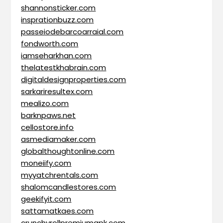
shannonsticker.com
insprationbuzz.com
passeiodebarcoarraial.com
fondworth.com
iamseharkhan.com
thelatestkhabrain.com
digitaldesignproperties.com
sarkariresultex.com
mealizo.com
barknpaws.net
cellostore.info
asmediamaker.com
globalthoughtonline.com
moneiify.com
myyatchrentals.com
shalomcandlestores.com
geekifyit.com
sattamatkaes.com
crunchyrollpremiumapk.com