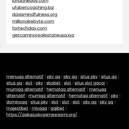
londonkiddy.com
ufabetcoaching.biz
davismindfulness.org
millionairebyte.com
fortechday.com
getcaminorealestateusa.xyz
menuqq alternatif
|
pkv qq
|
pkv qq
|
situs pkv
|
situs qq
|
situs qq
|
slot
|
pkv
|
sbobet
|
slot
|
situs slot gacor
|
murniqq alternatif
|
hematqq alternatif
|
menuqq
alternatif
|
murniqq alternatif
|
hematqq alternatif
|
pkv
|
dominoqq
|
situs pkv
|
slot
|
slot
|
slot
|
pkv qq
|
pkv qq
|
majestibet
|
miyaqq
|
gajibet
|
https://asikqq.pkvgamesresmi.org/