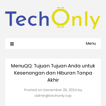
Menu
MenuQQ: Tujuan Tujuan Anda untuk
Kesenangan dan Hiburan Tanpa
Akhir
Posted on
December 26, 2024
by
admin@techonly.top