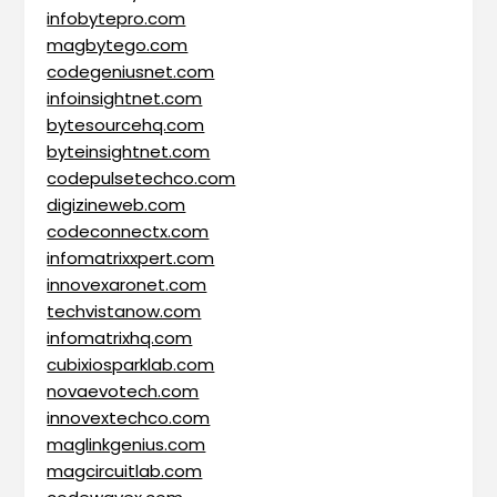
infobytepro.com
magbytego.com
codegeniusnet.com
infoinsightnet.com
bytesourcehq.com
byteinsightnet.com
codepulsetechco.com
digizineweb.com
codeconnectx.com
infomatrixxpert.com
innovexaronet.com
techvistanow.com
infomatrixhq.com
cubixiosparklab.com
novaevotech.com
innovextechco.com
maglinkgenius.com
magcircuitlab.com