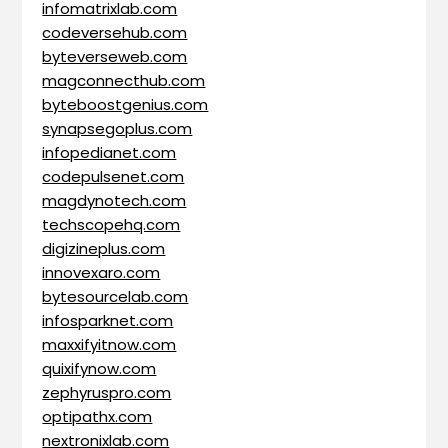
infomatrixlab.com
codeversehub.com
byteverseweb.com
magconnecthub.com
byteboostgenius.com
synapsegoplus.com
infopedianet.com
codepulsenet.com
magdynotech.com
techscopehq.com
digizineplus.com
innovexaro.com
bytesourcelab.com
infosparknet.com
maxxifyitnow.com
quixifynow.com
zephyruspro.com
optipathx.com
nextronixlab.com