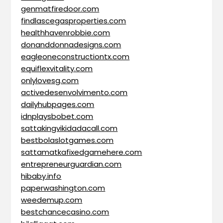
genmatfiredoor.com
findlascegasproperties.com
healthhavenrobbie.com
donanddonnadesigns.com
eagleoneconstructiontx.com
equiflexvitality.com
onlylovesg.com
activedesenvolvimento.com
dailyhubpages.com
idnplaysbobet.com
sattakingvikidadacall.com
bestbolaslotgames.com
sattamatkafixedgamehere.com
entrepreneurguardian.com
hibaby.info
paperwashington.com
weedemup.com
bestchancecasino.com