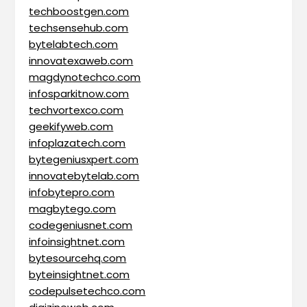
techboostgen.com
techsensehub.com
bytelabtech.com
innovatexaweb.com
magdynotechco.com
infosparkitnow.com
techvortexco.com
geekifyweb.com
infoplazatech.com
bytegeniusxpert.com
innovatebytelab.com
infobytepro.com
magbytego.com
codegeniusnet.com
infoinsightnet.com
bytesourcehq.com
byteinsightnet.com
codepulsetechco.com