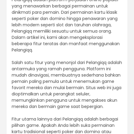
yang menawarkan berbagai permainan untuk
dinikmati para pemain. Dari permainan kartu klasik
seperti poker dan domino hingga penawaran yang
lebih modern seperti slot dan taruhan olahraga,
Pelangiqq memiliki sesuatu untuk semua orang.
Dalam artikel ini, kami akan mengeksplorasi
beberapa fitur teratas dan manfaat menggunakan
Pelangiqq.
Salah satu fitur yang menonjol dari Pelangiqq adalah
antarmuka yang ramah pengguna. Platform ini
mudah dinavigasi, membuatnya sederhana bahkan
pemain paling pemula untuk menemukan game
favorit mereka dan mulai bermain. Situs web ini juga
dioptimalkan untuk perangkat seluler,
memungkinkan pengguna untuk mengakses akun
mereka dan bermain game saat bepergian.
Fitur utama lainnya dari Pelangiqq adalah berbagai
pilihan game. Apakah Anda lebih suka permainan
kartu tradisional seperti poker dan domino atau