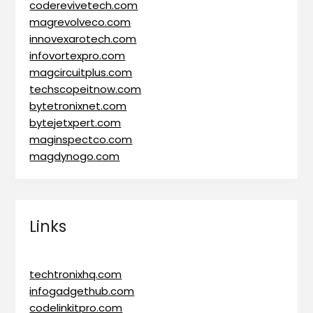
coderevivetech.com
magrevolveco.com
innovexarotech.com
infovortexpro.com
magcircuitplus.com
techscopeitnow.com
bytetronixnet.com
bytejetxpert.com
maginspectco.com
magdynogo.com
Links
techtronixhq.com
infogadgethub.com
codelinkitpro.com