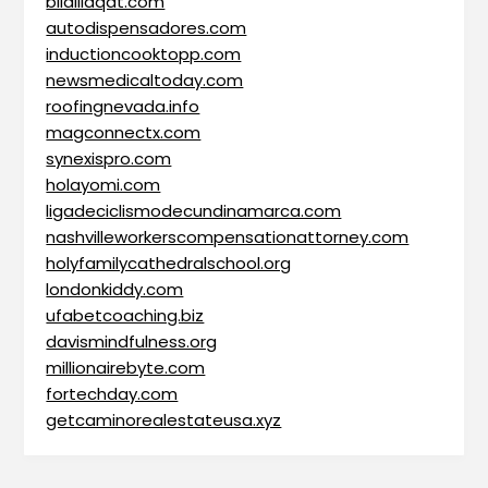
bilalliaqat.com
autodispensadores.com
inductioncooktopp.com
newsmedicaltoday.com
roofingnevada.info
magconnectx.com
synexispro.com
holayomi.com
ligadeciclismodecundinamarca.com
nashvilleworkerscompensationattorney.com
holyfamilycathedralschool.org
londonkiddy.com
ufabetcoaching.biz
davismindfulness.org
millionairebyte.com
fortechday.com
getcaminorealestateusa.xyz