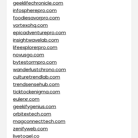
geeklifechronicle.com
infospherepro.com
foodiesavorpro.com
vortexohq.com
epicadventurepro.com
insightwavelab.com
lifeexplorerpro.com
novusgo.com
bytestormpro.com
wanderlustchrono.com
culturetrendlab.com
trendsensehub.com
ticktockenigma.com
eulerxr.com
geekifygenius.com
orbitextech.com
magconnecttech.com
zenifyweb.com
livetogel.co