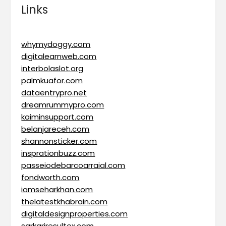
Links
whymydoggy.com
digitalearnweb.com
interbolaslot.org
palmkuafor.com
dataentrypro.net
dreamrummypro.com
kaiminsupport.com
belanjareceh.com
shannonsticker.com
insprationbuzz.com
passeiodebarcoarraial.com
fondworth.com
iamseharkhan.com
thelatestkhabrain.com
digitaldesignproperties.com
sarkariresultex.com