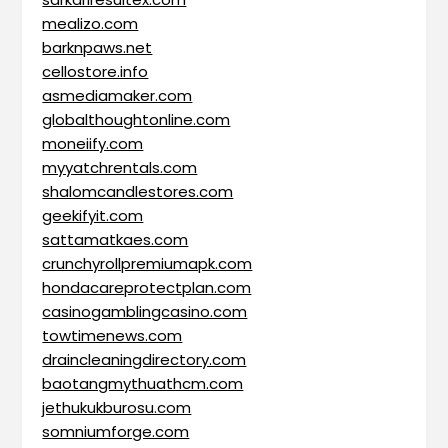
mealizo.com
barknpaws.net
cellostore.info
asmediamaker.com
globalthoughtonline.com
moneiify.com
myyatchrentals.com
shalomcandlestores.com
geekifyit.com
sattamatkaes.com
crunchyrollpremiumapk.com
hondacareprotectplan.com
casinogamblingcasino.com
towtimenews.com
draincleaningdirectory.com
baotangmythuathcm.com
jethukukburosu.com
somniumforge.com