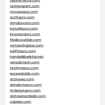
zephyrtechx.com
optigoxpert.com
novuswayz.com
actifypro.com
dynaboostx.com
instaflexco.com
innovistapro.com
flexiboostlab.com
vortexohqplus.com
swiftiopro.com
hamilelikbelirtisi.net
versalotech.com
techmaxco.com
exceedolab.com
activaxio.com
dynabytesco.com
stylegurupro.com
datawizardslab.com
cubiqio.com