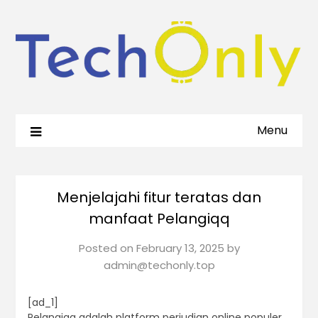
Menu
Menjelajahi fitur teratas dan
manfaat Pelangiqq
Posted on
February 13, 2025
by
admin@techonly.top
[ad_1]
Pelangiqq adalah platform perjudian online populer