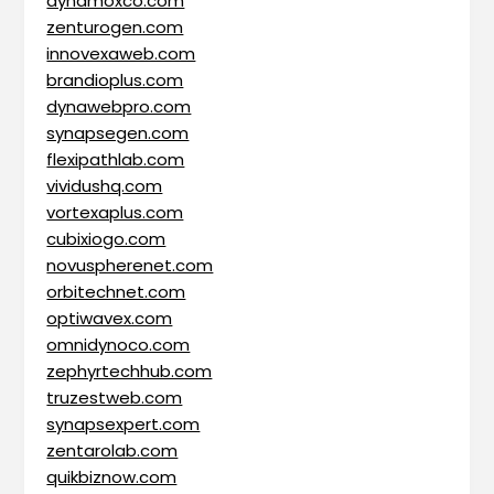
dynamoxco.com
zenturogen.com
innovexaweb.com
brandioplus.com
dynawebpro.com
synapsegen.com
flexipathlab.com
vividushq.com
vortexaplus.com
cubixiogo.com
novuspherenet.com
orbitechnet.com
optiwavex.com
omnidynoco.com
zephyrtechhub.com
truzestweb.com
synapsexpert.com
zentarolab.com
quikbiznow.com