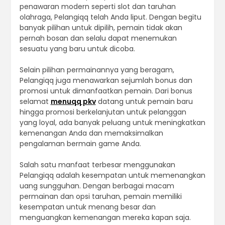
penawaran modern seperti slot dan taruhan
olahraga, Pelangiqq telah Anda liput. Dengan begitu
banyak pilihan untuk dipilih, pemain tidak akan
pernah bosan dan selalu dapat menemukan
sesuatu yang baru untuk dicoba.
Selain pilihan permainannya yang beragam,
Pelangiqq juga menawarkan sejumlah bonus dan
promosi untuk dimanfaatkan pemain. Dari bonus
selamat
menuqq pkv
datang untuk pemain baru
hingga promosi berkelanjutan untuk pelanggan
yang loyal, ada banyak peluang untuk meningkatkan
kemenangan Anda dan memaksimalkan
pengalaman bermain game Anda.
Salah satu manfaat terbesar menggunakan
Pelangiqq adalah kesempatan untuk memenangkan
uang sungguhan. Dengan berbagai macam
permainan dan opsi taruhan, pemain memiliki
kesempatan untuk menang besar dan
menguangkan kemenangan mereka kapan saja.