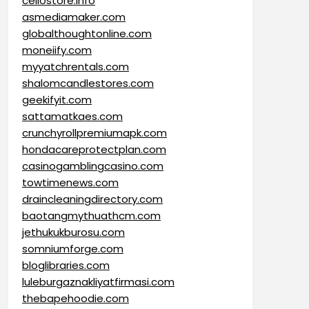
cellostore.info
asmediamaker.com
globalthoughtonline.com
moneiify.com
myyatchrentals.com
shalomcandlestores.com
geekifyit.com
sattamatkaes.com
crunchyrollpremiumapk.com
hondacareprotectplan.com
casinogamblingcasino.com
towtimenews.com
draincleaningdirectory.com
baotangmythuathcm.com
jethukukburosu.com
somniumforge.com
bloglibraries.com
luleburgaznakliyatfirmasi.com
thebapehoodie.com