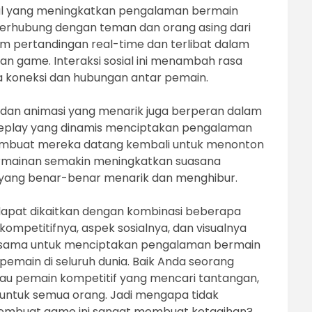
ial yang meningkatkan pengalaman bermain
erhubung dengan teman dan orang asing dari
lam pertandingan real-time dan terlibat dalam
lan game. Interaksi sosial ini menambah rasa
koneksi dan hubungan antar pemain.
na dan animasi yang menarik juga berperan dalam
gameplay yang dinamis menciptakan pengalaman
buat mereka datang kembali untuk menonton
permainan semakin meningkatkan suasana
yang benar-benar menarik dan menghibur.
dapat dikaitkan dengan kombinasi beberapa
kompetitifnya, aspek sosialnya, dan visualnya
a sama untuk menciptakan pengalaman bermain
 pemain di seluruh dunia. Baik Anda seorang
au pemain kompetitif yang mencari tantangan,
 untuk semua orang. Jadi mengapa tidak
membuat game ini sangat membuat ketagihan?