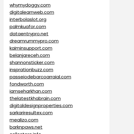
whymydoggy.com
digitalearnweb.com
interbolaslot.org
palmkuafor.com
dataentrypro.net
dreamrummypro.com
kaiminsupport.com
belanjareceh.com
shannonsticker.com
insprationbuzz.com
passeiodebarcoarraial.com
fondworth.com
iamseharkhan.com
thelatestkhabrain.com
digitaldesignproperties.com
sarkariresultex.com
mealizo.com
barknpaws.net