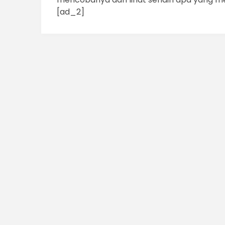
[ad_2]