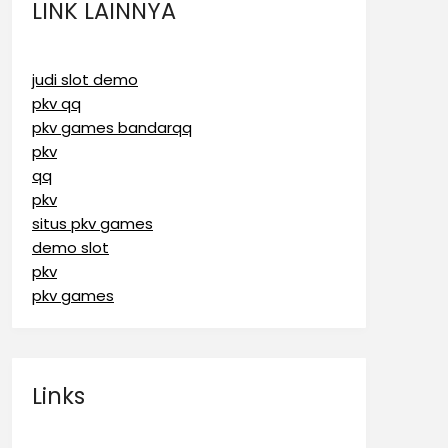
LINK LAINNYA
judi slot demo
pkv qq
pkv games bandarqq
pkv
qq
pkv
situs pkv games
demo slot
pkv
pkv games
Links