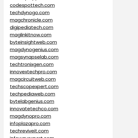
codespottech.com
techdynogo.com
magchronicle.com
digipediatech.com
maglinkitnow.com
byteinsightweb.com
magdynogenius.com
magsynapselab.com
techtronixgen.com
innovextechpro.com
magcircuitweb.com
techscopexpert.com
techpediaweb.com
bytelabgenius.com
innovatetechco.com
magdynopro.com
infoplazapro.com
techreviveit.com