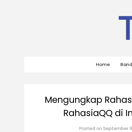
Home
Band
Mengungkap Rahasia
RahasiaQQ di In
Posted on
September 9