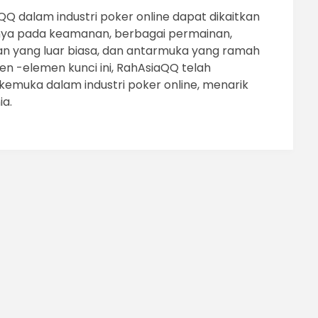
Q dalam industri poker online dapat dikaitkan
snya pada keamanan, berbagai permainan,
n yang luar biasa, dan antarmuka yang ramah
 -elemen kunci ini, RahAsiaQQ telah
emuka dalam industri poker online, menarik
ia.