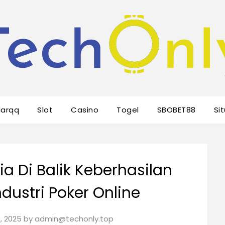
arqq
Slot
Casino
Togel
SBOBET88
Si
 Di Balik Keberhasilan
dustri Poker Online
, 2025
by
admin@techonly.top