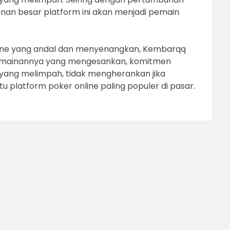
nan besar platform ini akan menjadi pemain
line yang andal dan menyenangkan, Kembarqq
ermainannya yang mengesankan, komitmen
 yang melimpah, tidak mengherankan jika
 platform poker online paling populer di pasar.