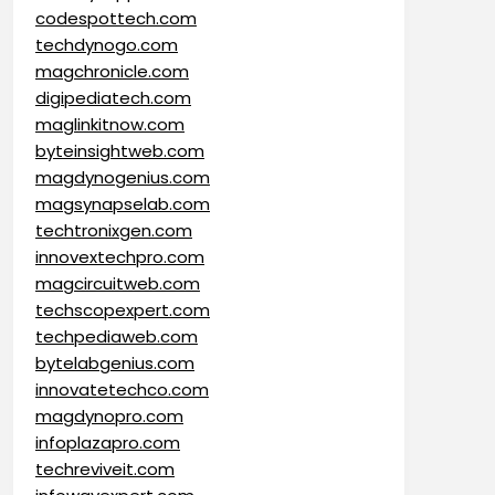
codespottech.com
techdynogo.com
magchronicle.com
digipediatech.com
maglinkitnow.com
byteinsightweb.com
magdynogenius.com
magsynapselab.com
techtronixgen.com
innovextechpro.com
magcircuitweb.com
techscopexpert.com
techpediaweb.com
bytelabgenius.com
innovatetechco.com
magdynopro.com
infoplazapro.com
techreviveit.com