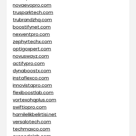
novaevopro.com
trusparktech.com
trubrandzhq.com
boostifynet.com
nexventpro.com
zephyrtechx.com
optigoxpert.com
novuswayz.com
actifypro.com
dynaboostx.com
instaflexco.com
innovistapro.com
flexiboostlab.com
vortexohqplus.com
swiftiopro.com
hamilelikbelirtisi.net
versalotech.com
techmaxco.com