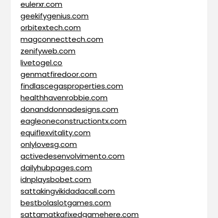
eulerxr.com
geekifygenius.com
orbitextech.com
magconnecttech.com
zenifyweb.com
livetogel.co
genmatfiredoor.com
findlascegasproperties.com
healthhavenrobbie.com
donanddonnadesigns.com
eagleoneconstructiontx.com
equiflexvitality.com
onlylovesg.com
activedesenvolvimento.com
dailyhubpages.com
idnplaysbobet.com
sattakingvikidadacall.com
bestbolaslotgames.com
sattamatkafixedgamehere.com