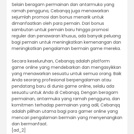
Selain beragam permainan dan antarmuka yang
ramah pengguna, Cebanqq juga menawarkan
sejumlah promosi dan bonus menarik untuk
dimanfaatkan oleh para pemain. Dari bonus
sambutan untuk pemain baru hingga promosi
reguler dan penawaran khusus, ada banyak peluang
bagi pemain untuk meningkatkan kemenangan dan
meningkatkan pengalaman bermain game mereka.
Secara keseluruhan, Cebanqq adalah platform
game online yang mendebarkan dan mengasyikkan
yang menawarkan sesuatu untuk semua orang. Baik
Anda seorang profesional berpengalaman atau
pendatang baru di dunia game online, selalu ada
sesuatu untuk Anda di Cebanqq. Dengan beragam
permainan, antarmuka yang ramah pengguna, dan
komitmen terhadap permainan yang adil, Cebanqq
adalah pilihan utama bagi para gamer online yang
mencari pengalaman bermain yang menyenangkan
dan bermanfaat.
[ad_2]