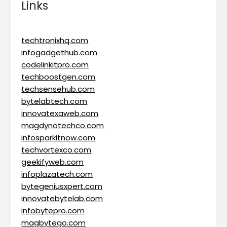
Links
techtronixhq.com
infogadgethub.com
codelinkitpro.com
techboostgen.com
techsensehub.com
bytelabtech.com
innovatexaweb.com
magdynotechco.com
infosparkitnow.com
techvortexco.com
geekifyweb.com
infoplazatech.com
bytegeniusxpert.com
innovatebytelab.com
infobytepro.com
magbytego.com