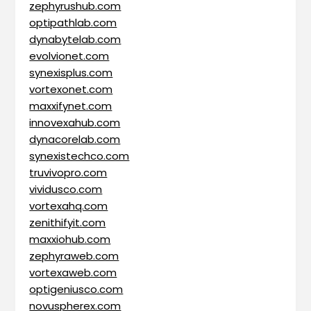
zephyrushub.com
optipathlab.com
dynabytelab.com
evolvionet.com
synexisplus.com
vortexonet.com
maxxifynet.com
innovexahub.com
dynacorelab.com
synexistechco.com
truvivopro.com
vividusco.com
vortexahq.com
zenithifyit.com
maxxiohub.com
zephyraweb.com
vortexaweb.com
optigeniusco.com
novuspherex.com