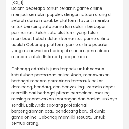
[ad_1]
Dalam beberapa tahun terakhir, game online
menjadi semakin populer, dengan jutaan orang di
seluruh dunia masuk ke platform favorit mereka
untuk bersaing satu sama lain dalam berbagai
permainan. Salah satu platform yang telah
membuat heboh dalam komunitas game online
adalah Cebanqq, platform game online populer
yang menawarkan berbagai macam permainan
menarik untuk dinikmati para pemain.
Cebanqq adalah tujuan terpadu untuk semua
kebutuhan permainan online Anda, menawarkan
berbagai macam permainan termasuk poker,
dominoqq, bandarq, dan banyak lagi. Pemain dapat
memilih dari berbagai pilihan permainan, masing-
masing menawarkan tantangan dan hadiah uniknya
sendiri. Baik Anda seorang profesional
berpengalaman atau pendatang baru di dunia
game online, Cebanqq memiliki sesuatu untuk
semua orang.