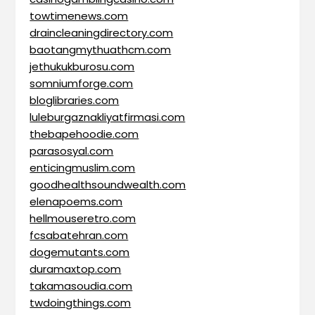
towtimenews.com
draincleaningdirectory.com
baotangmythuathcm.com
jethukukburosu.com
somniumforge.com
bloglibraries.com
luleburgaznakliyatfirmasi.com
thebapehoodie.com
parasosyal.com
enticingmuslim.com
goodhealthsoundwealth.com
elenapoems.com
hellmouseretro.com
fcsabatehran.com
dogemutants.com
duramaxtop.com
takamasoudia.com
twdoingthings.com