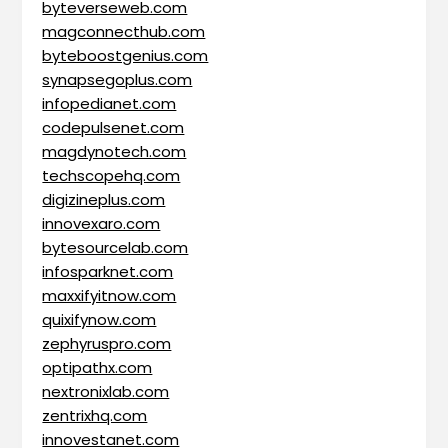
byteverseweb.com
magconnecthub.com
byteboostgenius.com
synapsegoplus.com
infopedianet.com
codepulsenet.com
magdynotech.com
techscopehq.com
digizineplus.com
innovexaro.com
bytesourcelab.com
infosparknet.com
maxxifyitnow.com
quixifynow.com
zephyruspro.com
optipathx.com
nextronixlab.com
zentrixhq.com
innovestanet.com