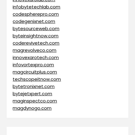
infobytetechlab.com
codespherepro.com
codegenixnet.com
bytesourceweb.com
byteinsightnow.com
coderevivetech.com
magrevolveco.com
innovexarotech.com
infovortexpro.com
magcircuitplus.com
techscopeitnow.com
bytetronixnet.com
bytejetxpert.com
maginspectco.com
magdynogo.com