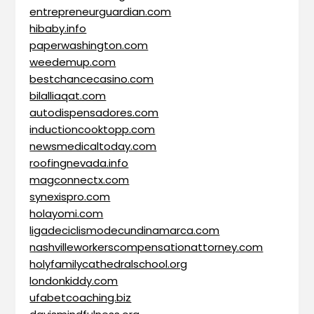
entrepreneurguardian.com
hibaby.info
paperwashington.com
weedemup.com
bestchancecasino.com
bilalliaqat.com
autodispensadores.com
inductioncooktopp.com
newsmedicaltoday.com
roofingnevada.info
magconnectx.com
synexispro.com
holayomi.com
ligadeciclismodecundinamarca.com
nashvilleworkerscompensationattorney.com
holyfamilycathedralschool.org
londonkiddy.com
ufabetcoaching.biz