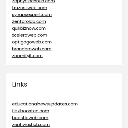
zephyrtechhub.com
truzestweb.com
synapsexpert.com
zentarolab.com
quikbiznow.com
xceleroweb.com
optigogoweb.com
brandaroweb.com
zoomifyit.com
Links
educationalnewsupdates.com
flexiboostco.com
boostioweb.com
zephyrushub.com