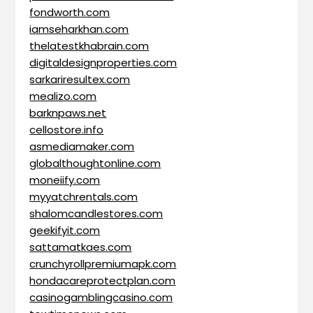
fondworth.com
iamseharkhan.com
thelatestkhabrain.com
digitaldesignproperties.com
sarkariresultex.com
mealizo.com
barknpaws.net
cellostore.info
asmediamaker.com
globalthoughtonline.com
moneiify.com
myyatchrentals.com
shalomcandlestores.com
geekifyit.com
sattamatkaes.com
crunchyrollpremiumapk.com
hondacareprotectplan.com
casinogamblingcasino.com