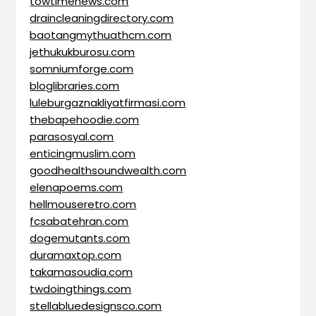
towtimenews.com
draincleaningdirectory.com
baotangmythuathcm.com
jethukukburosu.com
somniumforge.com
bloglibraries.com
luleburgaznakliyatfirmasi.com
thebapehoodie.com
parasosyal.com
enticingmuslim.com
goodhealthsoundwealth.com
elenapoems.com
hellmouseretro.com
fcsabatehran.com
dogemutants.com
duramaxtop.com
takamasoudia.com
twdoingthings.com
stellabluedesignsco.com