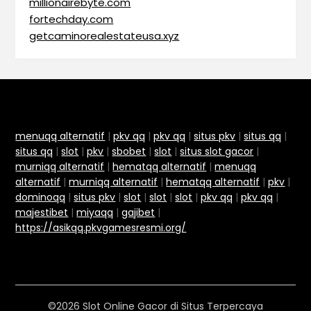
millionairebyte.com
fortechday.com
getcaminorealestateusa.xyz
menuqq alternatif
|
pkv qq
|
pkv qq
|
situs pkv
|
situs qq
|
situs qq
|
slot
|
pkv
|
sbobet
|
slot
|
situs slot gacor
|
murniqq alternatif
|
hematqq alternatif
|
menuqq
alternatif
|
murniqq alternatif
|
hematqq alternatif
|
pkv
|
dominoqq
|
situs pkv
|
slot
|
slot
|
slot
|
pkv qq
|
pkv qq
|
majestibet
|
miyaqq
|
gajibet
|
https://asikqq.pkvgamesresmi.org/
©2026 Slot Online Gacor di Situs Terpercaya