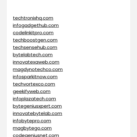
techtronixhq.com
infogadgethub.com
codelinkitpro.com
techboostgen.com
techsensehub.com
bytelabtech.com
innovatexaweb.com
magdynotechco.com
infosparkitnow.com
techvortexco.com
geekifyweb.com
infoplazatech.com
bytegeniusxpert.com
innovatebytelab.com
infobytepro.com
magbytego.com
codegeniusnet.com