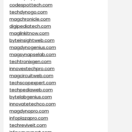
codespottech.com
techdynogo.com
magchronicle.com
digipediatech.com
maglinkitnow.com
byteinsightweb.com
magdynogenius.com
magsynapselab.com
techtronixgen.com
innovextechpro.com
magcircuitweb.com
techscopexpert.com
techpediaweb.com
bytelabgenius.com
innovatetechco.com
magdynopro.com
infoplazapro.com
techreviveit.com