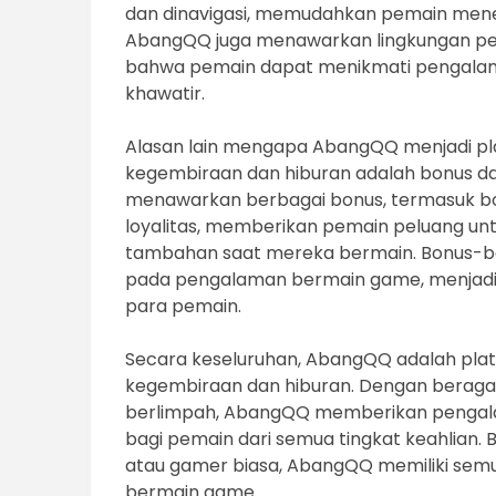
dan dinavigasi, memudahkan pemain men
AbangQQ juga menawarkan lingkungan pe
bahwa pemain dapat menikmati pengala
khawatir.
Alasan lain mengapa AbangQQ menjadi pla
kegembiraan dan hiburan adalah bonus da
menawarkan berbagai bonus, termasuk bon
loyalitas, memberikan pemain peluang un
tambahan saat mereka bermain. Bonus-bo
pada pengalaman bermain game, menjadik
para pemain.
Secara keseluruhan, AbangQQ adalah pla
kegembiraan dan hiburan. Dengan beragam 
berlimpah, AbangQQ memberikan pengal
bagi pemain dari semua tingkat keahlian.
atau gamer biasa, AbangQQ memiliki sem
bermain game.