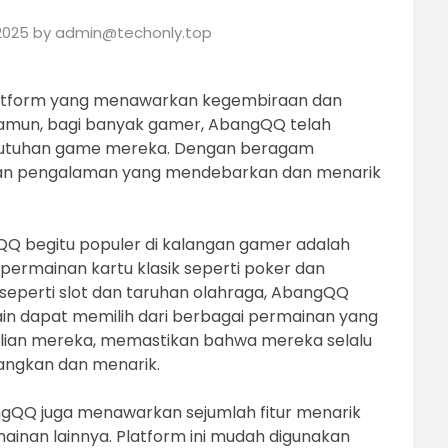
2025
by
admin@techonly.top
atform yang menawarkan kegembiraan dan
Namun, bagi banyak gamer, AbangQQ telah
ebutuhan game mereka. Dengan beragam
kan pengalaman yang mendebarkan dan menarik
Q begitu populer di kalangan gamer adalah
permainan kartu klasik seperti poker dan
seperti slot dan taruhan olahraga, AbangQQ
ain dapat memilih dari berbagai permainan yang
ahlian mereka, memastikan bahwa mereka selalu
ngkan dan menarik.
gQQ juga menawarkan sejumlah fitur menarik
nan lainnya. Platform ini mudah digunakan