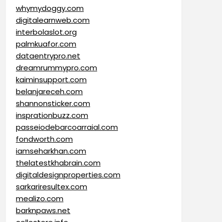
whymydoggy.com
digitalearnweb.com
interbolaslot.org
palmkuafor.com
dataentrypro.net
dreamrummypro.com
kaiminsupport.com
belanjareceh.com
shannonsticker.com
insprationbuzz.com
passeiodebarcoarraial.com
fondworth.com
iamseharkhan.com
thelatestkhabrain.com
digitaldesignproperties.com
sarkariresultex.com
mealizo.com
barknpaws.net