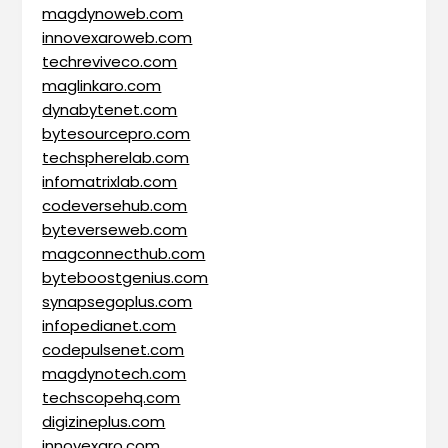
magdynoweb.com
innovexaroweb.com
techreviveco.com
maglinkaro.com
dynabytenet.com
bytesourcepro.com
techspherelab.com
infomatrixlab.com
codeversehub.com
byteverseweb.com
magconnecthub.com
byteboostgenius.com
synapsegoplus.com
infopedianet.com
codepulsenet.com
magdynotech.com
techscopehq.com
digizineplus.com
innovexaro.com