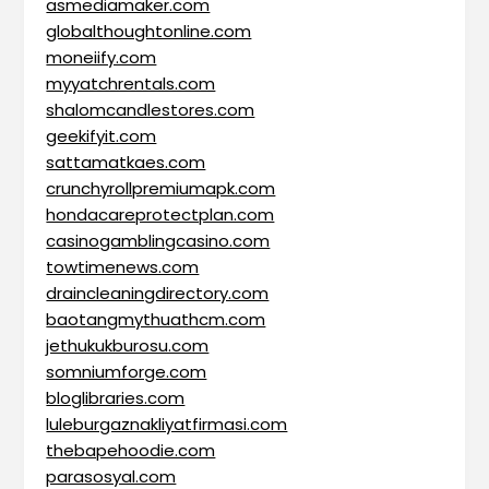
asmediamaker.com
globalthoughtonline.com
moneiify.com
myyatchrentals.com
shalomcandlestores.com
geekifyit.com
sattamatkaes.com
crunchyrollpremiumapk.com
hondacareprotectplan.com
casinogamblingcasino.com
towtimenews.com
draincleaningdirectory.com
baotangmythuathcm.com
jethukukburosu.com
somniumforge.com
bloglibraries.com
luleburgaznakliyatfirmasi.com
thebapehoodie.com
parasosyal.com