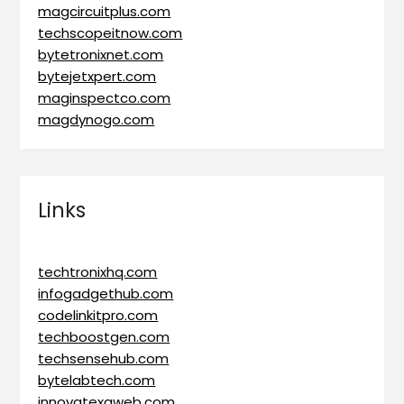
magcircuitplus.com
techscopeitnow.com
bytetronixnet.com
bytejetxpert.com
maginspectco.com
magdynogo.com
Links
techtronixhq.com
infogadgethub.com
codelinkitpro.com
techboostgen.com
techsensehub.com
bytelabtech.com
innovatexaweb.com