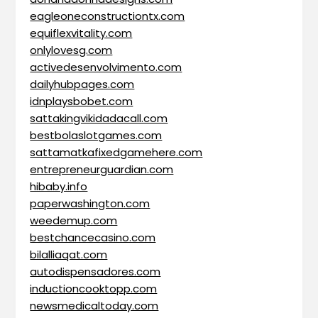
eagleoneconstructiontx.com
equiflexvitality.com
onlylovesg.com
activedesenvolvimento.com
dailyhubpages.com
idnplaysbobet.com
sattakingvikidadacall.com
bestbolaslotgames.com
sattamatkafixedgamehere.com
entrepreneurguardian.com
hibaby.info
paperwashington.com
weedemup.com
bestchancecasino.com
bilalliaqat.com
autodispensadores.com
inductioncooktopp.com
newsmedicaltoday.com