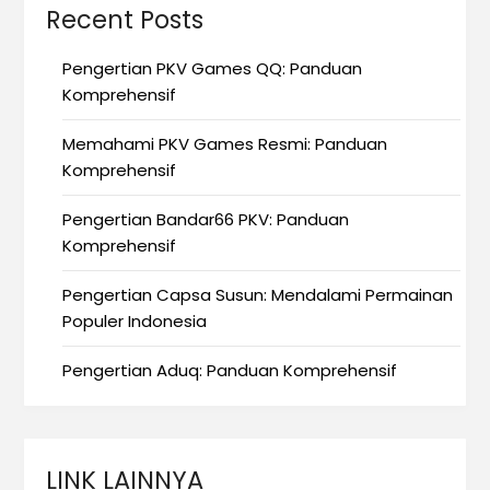
Recent Posts
Pengertian PKV Games QQ: Panduan
Komprehensif
Memahami PKV Games Resmi: Panduan
Komprehensif
Pengertian Bandar66 PKV: Panduan
Komprehensif
Pengertian Capsa Susun: Mendalami Permainan
Populer Indonesia
Pengertian Aduq: Panduan Komprehensif
LINK LAINNYA