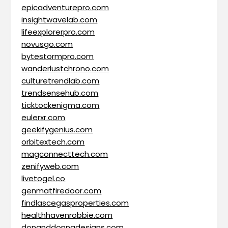
epicadventurepro.com
insightwavelab.com
lifeexplorerpro.com
novusgo.com
bytestormpro.com
wanderlustchrono.com
culturetrendlab.com
trendsensehub.com
ticktockenigma.com
eulerxr.com
geekifygenius.com
orbitextech.com
magconnecttech.com
zenifyweb.com
livetogel.co
genmatfiredoor.com
findlascegasproperties.com
healthhavenrobbie.com
donanddonnadesigns.com