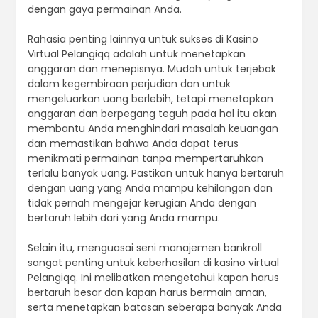
dengan gaya permainan Anda.
Rahasia penting lainnya untuk sukses di Kasino
Virtual Pelangiqq adalah untuk menetapkan
anggaran dan menepisnya. Mudah untuk terjebak
dalam kegembiraan perjudian dan untuk
mengeluarkan uang berlebih, tetapi menetapkan
anggaran dan berpegang teguh pada hal itu akan
membantu Anda menghindari masalah keuangan
dan memastikan bahwa Anda dapat terus
menikmati permainan tanpa mempertaruhkan
terlalu banyak uang. Pastikan untuk hanya bertaruh
dengan uang yang Anda mampu kehilangan dan
tidak pernah mengejar kerugian Anda dengan
bertaruh lebih dari yang Anda mampu.
Selain itu, menguasai seni manajemen bankroll
sangat penting untuk keberhasilan di kasino virtual
Pelangiqq. Ini melibatkan mengetahui kapan harus
bertaruh besar dan kapan harus bermain aman,
serta menetapkan batasan seberapa banyak Anda