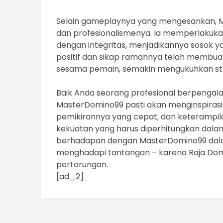
Selain gameplaynya yang mengesankan, Ma
dan profesionalismenya. Ia memperlakuk
dengan integritas, menjadikannya sosok ya
positif dan sikap ramahnya telah membua
sesama pemain, semakin mengukuhkan stat
Baik Anda seorang profesional berpengal
MasterDomino99 pasti akan menginspirasi
pemikirannya yang cepat, dan keteramp
kekuatan yang harus diperhitungkan dalam
berhadapan dengan MasterDomino99 dalam
menghadapi tantangan – karena Raja Domi
pertarungan.
[ad_2]