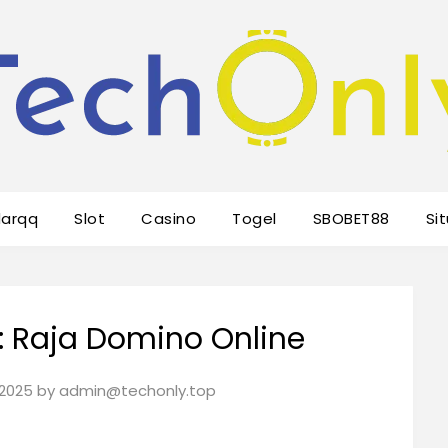
arqq
Slot
Casino
Togel
SBOBET88
Si
 Raja Domino Online
 2025
by
admin@techonly.top