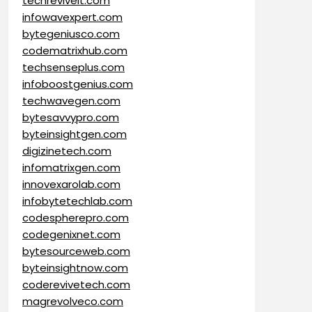
techreviveit.com
infowavexpert.com
bytegeniusco.com
codematrixhub.com
techsenseplus.com
infoboostgenius.com
techwavegen.com
bytesavvypro.com
byteinsightgen.com
digizinetech.com
infomatrixgen.com
innovexarolab.com
infobytetechlab.com
codespherepro.com
codegenixnet.com
bytesourceweb.com
byteinsightnow.com
coderevivetech.com
magrevolveco.com