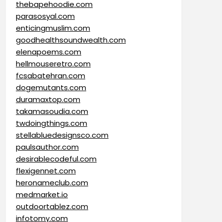
thebapehoodie.com
parasosyal.com
enticingmuslim.com
goodhealthsoundwealth.com
elenapoems.com
hellmouseretro.com
fcsabatehran.com
dogemutants.com
duramaxtop.com
takamasoudia.com
twdoingthings.com
stellabluedesignsco.com
paulsauthor.com
desirablecodeful.com
flexigennet.com
heronameclub.com
medmarket.io
outdoortablez.com
infotomy.com