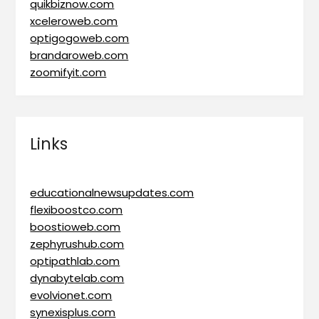
quikbiznow.com
xceleroweb.com
optigogoweb.com
brandaroweb.com
zoomifyit.com
Links
educationalnewsupdates.com
flexiboostco.com
boostioweb.com
zephyrushub.com
optipathlab.com
dynabytelab.com
evolvionet.com
synexisplus.com