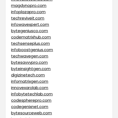
magdynopro.com
infoplazapro.com
techreviveit.com
infowavexpert.com
bytegeniusco.com
codematrixhub.com
techsenseplus.com
infoboostgenius.com
techwavegen.com
bytesavvypro.com
byteinsightgen.com
digizinetech.com
infomatrixgen.com
innovexarolab.com
infobytetechlab.com
codespherepro.com
codegenixnet.com
bytesourceweb.com