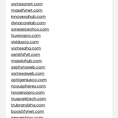
vortexonet.com
maxxifynet.com
innovexahub.com
dynacorelab.com
synexistechco.com
truvivopro.com
vividusco.com
vortexahq.com
zenithifyit.com
maxxiohub.com
zephyraweb.com
vortexaweb.com
optigeniusco.com
novuspherex.com
novaevopro.com
trusparktech.com
trubrandzhq.com
boostifynet.com
nexventpro.com