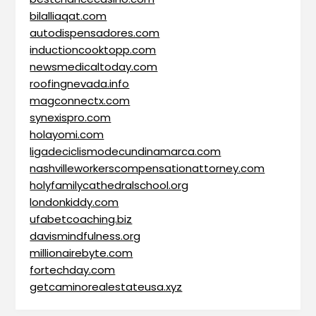
bilalliaqat.com
autodispensadores.com
inductioncooktopp.com
newsmedicaltoday.com
roofingnevada.info
magconnectx.com
synexispro.com
holayomi.com
ligadeciclismodecundinamarca.com
nashvilleworkerscompensationattorney.com
holyfamilycathedralschool.org
londonkiddy.com
ufabetcoaching.biz
davismindfulness.org
millionairebyte.com
fortechday.com
getcaminorealestateusa.xyz