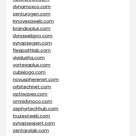
dynamoxco.com
zenturogen.com
innovexaweb.com
brandioplus.com
dynawebpro.com
synapsegen.com
flexipathlab.com
vividushq.com
vortexaplus.com
cubixiogo.com
novuspherenet.com
orbitechnet.com
optiwavex.com
omnidynoco.com
zephyrtechhub.com
truzestweb.com
synapsexpert.com
zentarolab.com