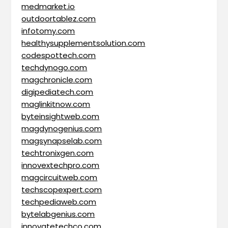
medmarket.io
outdoortablez.com
infotomy.com
healthysupplementsolution.com
codespottech.com
techdynogo.com
magchronicle.com
digipediatech.com
maglinkitnow.com
byteinsightweb.com
magdynogenius.com
magsynapselab.com
techtronixgen.com
innovextechpro.com
magcircuitweb.com
techscopexpert.com
techpediaweb.com
bytelabgenius.com
innovatetechco.com