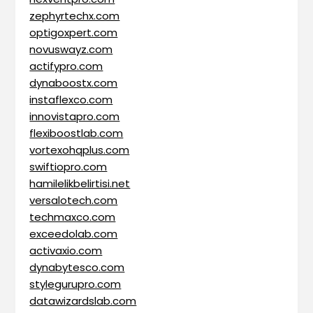
zephyrtechx.com
optigoxpert.com
novuswayz.com
actifypro.com
dynaboostx.com
instaflexco.com
innovistapro.com
flexiboostlab.com
vortexohqplus.com
swiftiopro.com
hamilelikbelirtisi.net
versalotech.com
techmaxco.com
exceedolab.com
activaxio.com
dynabytesco.com
stylegurupro.com
datawizardslab.com