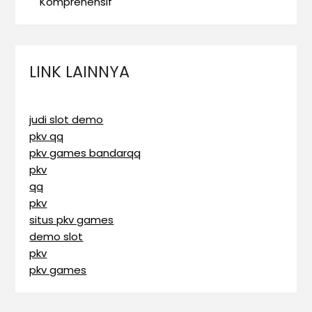
Komprehensif
LINK LAINNYA
judi slot demo
pkv qq
pkv games bandarqq
pkv
qq
pkv
situs pkv games
demo slot
pkv
pkv games