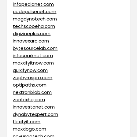
infopedianet.com
codepulsenet.com
magdynotech.com
techscopehq.com
digizineplus.com
innovexaro.com
bytesourcelab.com
infosparknet.com
maxxifyitnow.com
quixifynow.com
zephyruspro.com
optipathx.com
nextronixlab.com
zentrixhq.com
innovestanet.com
dynabytexpert.com
flexifyit.com
maxxiogo.com
novusgotech.com