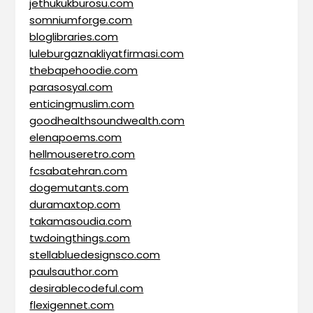
jethukukburosu.com
somniumforge.com
bloglibraries.com
luleburgaznakliyatfirmasi.com
thebapehoodie.com
parasosyal.com
enticingmuslim.com
goodhealthsoundwealth.com
elenapoems.com
hellmouseretro.com
fcsabatehran.com
dogemutants.com
duramaxtop.com
takamasoudia.com
twdoingthings.com
stellabluedesignsco.com
paulsauthor.com
desirablecodeful.com
flexigennet.com