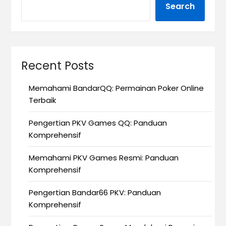
Search
Recent Posts
Memahami BandarQQ: Permainan Poker Online
Terbaik
Pengertian PKV Games QQ: Panduan
Komprehensif
Memahami PKV Games Resmi: Panduan
Komprehensif
Pengertian Bandar66 PKV: Panduan
Komprehensif