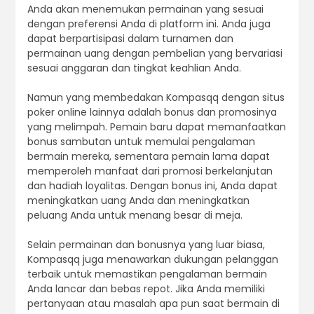
Anda akan menemukan permainan yang sesuai
dengan preferensi Anda di platform ini. Anda juga
dapat berpartisipasi dalam turnamen dan
permainan uang dengan pembelian yang bervariasi
sesuai anggaran dan tingkat keahlian Anda.
Namun yang membedakan Kompasqq dengan situs
poker online lainnya adalah bonus dan promosinya
yang melimpah. Pemain baru dapat memanfaatkan
bonus sambutan untuk memulai pengalaman
bermain mereka, sementara pemain lama dapat
memperoleh manfaat dari promosi berkelanjutan
dan hadiah loyalitas. Dengan bonus ini, Anda dapat
meningkatkan uang Anda dan meningkatkan
peluang Anda untuk menang besar di meja.
Selain permainan dan bonusnya yang luar biasa,
Kompasqq juga menawarkan dukungan pelanggan
terbaik untuk memastikan pengalaman bermain
Anda lancar dan bebas repot. Jika Anda memiliki
pertanyaan atau masalah apa pun saat bermain di