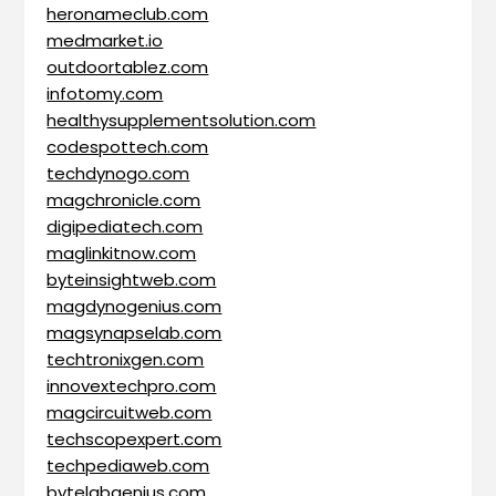
heronameclub.com
medmarket.io
outdoortablez.com
infotomy.com
healthysupplementsolution.com
codespottech.com
techdynogo.com
magchronicle.com
digipediatech.com
maglinkitnow.com
byteinsightweb.com
magdynogenius.com
magsynapselab.com
techtronixgen.com
innovextechpro.com
magcircuitweb.com
techscopexpert.com
techpediaweb.com
bytelabgenius.com