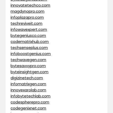
innovatetechco.com
magdynopro.com
infoplazapro.com
techreviveit.com
infowavexpert.com
bytegeniusco.com
codematrixhub.com
techsenseplus.com
infoboostgenius.com
techwavegen.com
bytesavvypro.com
byteinsightgen.com
digizinetech.com
infomatrixgen.com
innovexarolab.com
infobytetechlab.com
codespherepro.com
codegenixnet.com