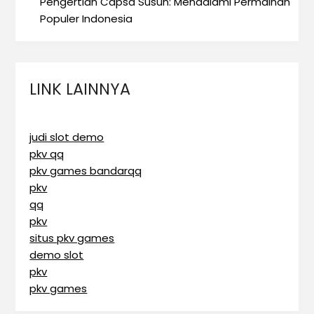
Pengertian Capsa Susun: Mendalami Permainan
Populer Indonesia
LINK LAINNYA
judi slot demo
pkv qq
pkv games bandarqq
pkv
qq
pkv
situs pkv games
demo slot
pkv
pkv games