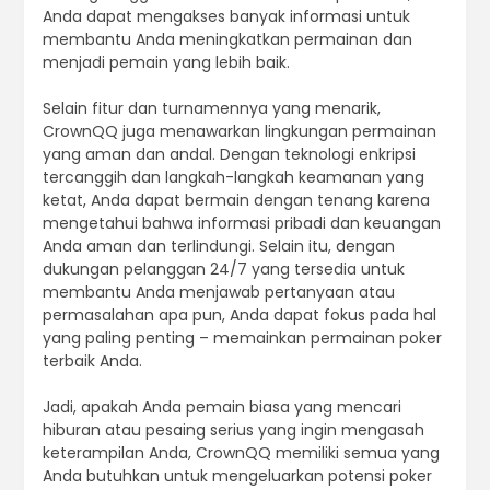
Anda dapat mengakses banyak informasi untuk
membantu Anda meningkatkan permainan dan
menjadi pemain yang lebih baik.
Selain fitur dan turnamennya yang menarik,
CrownQQ juga menawarkan lingkungan permainan
yang aman dan andal. Dengan teknologi enkripsi
tercanggih dan langkah-langkah keamanan yang
ketat, Anda dapat bermain dengan tenang karena
mengetahui bahwa informasi pribadi dan keuangan
Anda aman dan terlindungi. Selain itu, dengan
dukungan pelanggan 24/7 yang tersedia untuk
membantu Anda menjawab pertanyaan atau
permasalahan apa pun, Anda dapat fokus pada hal
yang paling penting – memainkan permainan poker
terbaik Anda.
Jadi, apakah Anda pemain biasa yang mencari
hiburan atau pesaing serius yang ingin mengasah
keterampilan Anda, CrownQQ memiliki semua yang
Anda butuhkan untuk mengeluarkan potensi poker