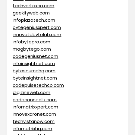
techvortexco.com
geekifyweb.com
infoplazatech.com
bytegeniusxpert.com
innovatebytelab.com
infobytepro.com
magbytego.com
codegeniusnet.com
infoinsightnet.com
bytesourcehq.com
byteinsightnet.com
codepulsetechco.com
digizineweb.com
codeconnectx.com
infomatrixxpert.com
innovexaronet.com
techvistanow.com
infomatrixhq.com