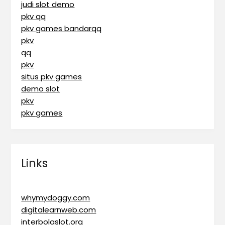
judi slot demo
pkv qq
pkv games bandarqq
pkv
qq
pkv
situs pkv games
demo slot
pkv
pkv games
Links
whymydoggy.com
digitalearnweb.com
interbolaslot.org