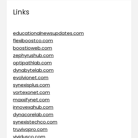
Links
educationalnewsupdates.com
flexiboostco.com
boostioweb.com
zephyrushub.com
optipathlab.com
dynabytelab.com
evolvionet.com
synexisplus.com
vortexonet.com
maxxifynet.com
innovexahub.com
dynacorelab.com
synexistechco.com
truvivopro.com
vividusco.com