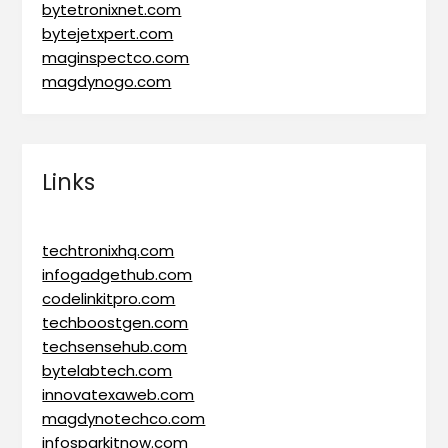
bytetronixnet.com
bytejetxpert.com
maginspectco.com
magdynogo.com
Links
techtronixhq.com
infogadgethub.com
codelinkitpro.com
techboostgen.com
techsensehub.com
bytelabtech.com
innovatexaweb.com
magdynotechco.com
infosparkitnow.com