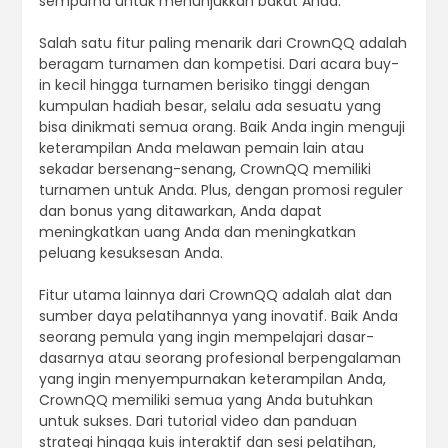
sempurna untuk menunjukkan bakat Anda.
Salah satu fitur paling menarik dari CrownQQ adalah
beragam turnamen dan kompetisi. Dari acara buy-
in kecil hingga turnamen berisiko tinggi dengan
kumpulan hadiah besar, selalu ada sesuatu yang
bisa dinikmati semua orang. Baik Anda ingin menguji
keterampilan Anda melawan pemain lain atau
sekadar bersenang-senang, CrownQQ memiliki
turnamen untuk Anda. Plus, dengan promosi reguler
dan bonus yang ditawarkan, Anda dapat
meningkatkan uang Anda dan meningkatkan
peluang kesuksesan Anda.
Fitur utama lainnya dari CrownQQ adalah alat dan
sumber daya pelatihannya yang inovatif. Baik Anda
seorang pemula yang ingin mempelajari dasar-
dasarnya atau seorang profesional berpengalaman
yang ingin menyempurnakan keterampilan Anda,
CrownQQ memiliki semua yang Anda butuhkan
untuk sukses. Dari tutorial video dan panduan
strategi hingga kuis interaktif dan sesi pelatihan,