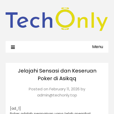
Menu
Jelajahi Sensasi dan Keseruan
Poker di Asikqq
Posted on
February 11, 2026
by
admin@techonly.top
[ad_1]
Poker adalah permainan yang telah memikat