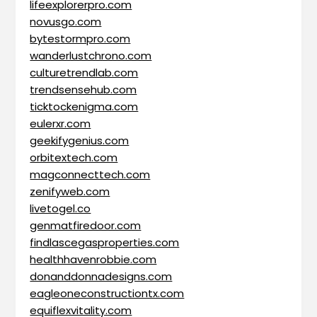
lifeexplorerpro.com
novusgo.com
bytestormpro.com
wanderlustchrono.com
culturetrendlab.com
trendsensehub.com
ticktockenigma.com
eulerxr.com
geekifygenius.com
orbitextech.com
magconnecttech.com
zenifyweb.com
livetogel.co
genmatfiredoor.com
findlascegasproperties.com
healthhavenrobbie.com
donanddonnadesigns.com
eagleoneconstructiontx.com
equiflexvitality.com