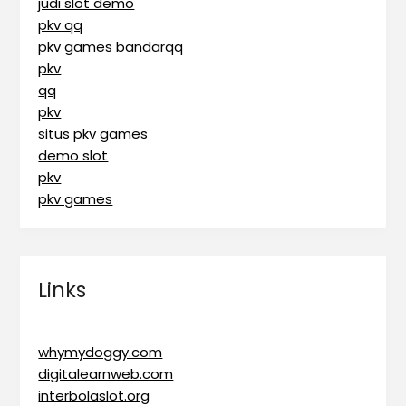
judi slot demo
pkv qq
pkv games bandarqq
pkv
qq
pkv
situs pkv games
demo slot
pkv
pkv games
Links
whymydoggy.com
digitalearnweb.com
interbolaslot.org