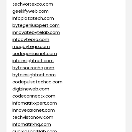
techvortexco.com
geekifyweb.com
infoplazatech.com
bytegeniusxpert.com
innovatebytelab.com
infobytepro.com
magbytego.com
codegeniusnet.com
infoinsightnet.com
bytesourcehq.com
byteinsightnet.com
codepulsetechco.com
digizineweb.com
codeconnectx.com
infomatrixxpert.com
innovexaronet.com
techvistanow.com
infomatrixhq.com
cubixiosparklab.com