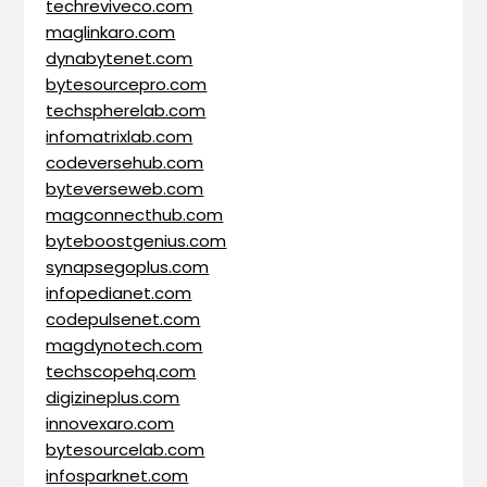
techreviveco.com
maglinkaro.com
dynabytenet.com
bytesourcepro.com
techspherelab.com
infomatrixlab.com
codeversehub.com
byteverseweb.com
magconnecthub.com
byteboostgenius.com
synapsegoplus.com
infopedianet.com
codepulsenet.com
magdynotech.com
techscopehq.com
digizineplus.com
innovexaro.com
bytesourcelab.com
infosparknet.com