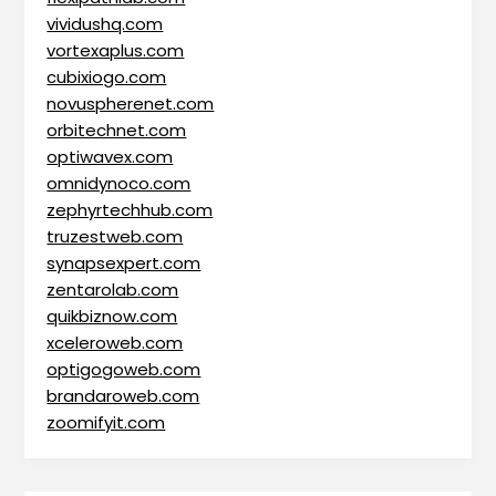
vividushq.com
vortexaplus.com
cubixiogo.com
novuspherenet.com
orbitechnet.com
optiwavex.com
omnidynoco.com
zephyrtechhub.com
truzestweb.com
synapsexpert.com
zentarolab.com
quikbiznow.com
xceleroweb.com
optigogoweb.com
brandaroweb.com
zoomifyit.com