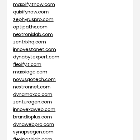
maxxifyitnow.com
quixifynow.com
zephyruspro.com
optipathx.com
nextronixlab.com
zentrixhq.com
innovestanet.com
dynabytexpert.com
flexifyit.com
maxxiogo.com
novusgotech.com
nextronnet.com
dynamoxco.com
zenturogen.com
innovexaweb.com
brandioplus.com
dynawebpro.com
synapsegen.com
flexipathlab.com