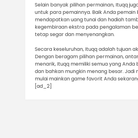
Selain banyak pilihan permainan, Ituqq 
untuk para pemainnya. Baik Anda pemain b
mendapatkan uang tunai dan hadiah tamba
kegembiraan ekstra pada pengalaman b
tetap segar dan menyenangkan.
Secara keseluruhan, Ituqq adalah tujuan a
Dengan beragam pilihan permainan, ant
menarik, Ituqq memiliki semua yang Anda
dan bahkan mungkin menang besar. Jadi m
mulai mainkan game favorit Anda sekaran
[ad_2]