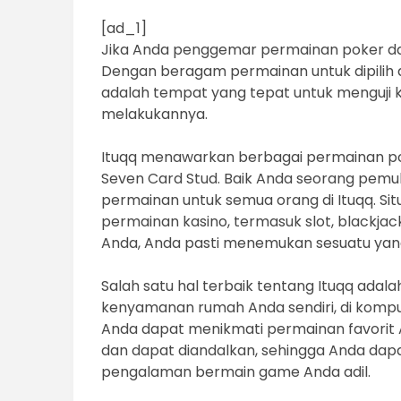
[ad_1]
Jika Anda penggemar permainan poker dan 
Dengan beragam permainan untuk dipilih
adalah tempat yang tepat untuk menguji
melakukannya.
Ituqq menawarkan berbagai permainan po
Seven Card Stud. Baik Anda seorang pemul
permainan untuk semua orang di Ituqq. S
permainan kasino, termasuk slot, blackjack
Anda, Anda pasti menemukan sesuatu yang 
Salah satu hal terbaik tentang Ituqq adala
kenyamanan rumah Anda sendiri, di kompute
Anda dapat menikmati permainan favorit An
dan dapat diandalkan, sehingga Anda da
pengalaman bermain game Anda adil.