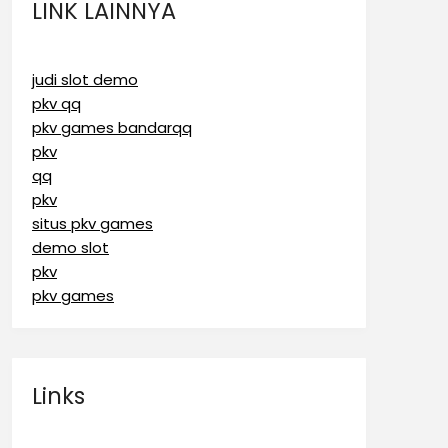
LINK LAINNYA
judi slot demo
pkv qq
pkv games bandarqq
pkv
qq
pkv
situs pkv games
demo slot
pkv
pkv games
Links