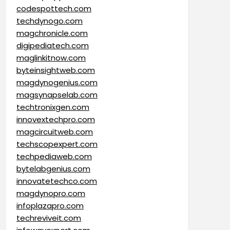
codespottech.com
techdynogo.com
magchronicle.com
digipediatech.com
maglinkitnow.com
byteinsightweb.com
magdynogenius.com
magsynapselab.com
techtronixgen.com
innovextechpro.com
magcircuitweb.com
techscopexpert.com
techpediaweb.com
bytelabgenius.com
innovatetechco.com
magdynopro.com
infoplazapro.com
techreviveit.com