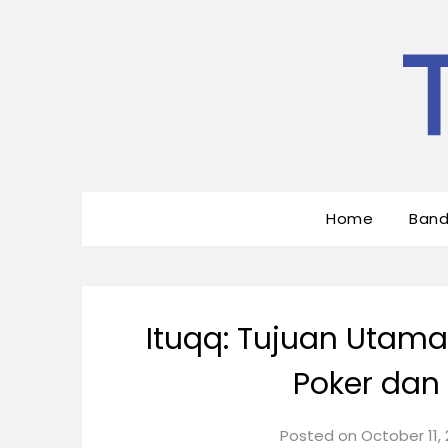
Home
Band
Ituqq: Tujuan Utam
Poker dan
Posted on
October 11,