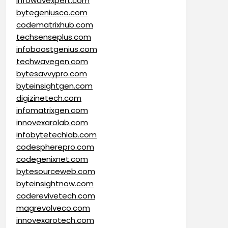
infowavexpert.com
bytegeniusco.com
codematrixhub.com
techsenseplus.com
infoboostgenius.com
techwavegen.com
bytesavvypro.com
byteinsightgen.com
digizinetech.com
infomatrixgen.com
innovexarolab.com
infobytetechlab.com
codespherepro.com
codegenixnet.com
bytesourceweb.com
byteinsightnow.com
coderevivetech.com
magrevolveco.com
innovexarotech.com