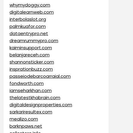
whymydoggy.com
digitalearnweb.com
interbolaslot.org
palmkuafor.com
dataentrypro.net
dreamrummypro.com
kaiminsupport.com
belanjareceh.com
shannonsticker.com
insprationbuzz.com
passeiodebarcoarraial.com
fondworth.com
iamseharkhan.com
thelatestkhabrain.com
digitaldesignproperties.com
sarkariresultex.com
mealizo.com
barknpaws.net