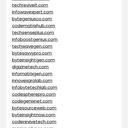
techreviveit.com
infowavexpert.com
bytegeniusco.com
codematrixhub.com
techsenseplus.com
infoboostgenius.com
techwavegen.com
bytesavvypro.com
byteinsightgen.com
digizinetech.com
infomatrixgen.com
innovexarolab.com
infobytetechlab.com
codespherepro.com
codegenixnet.com
bytesourceweb.com
byteinsightnow.com
coderevivetech.com