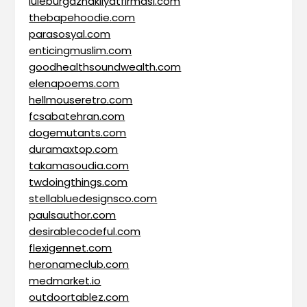
luleburgaznakliyatfirmasi.com
thebapehoodie.com
parasosyal.com
enticingmuslim.com
goodhealthsoundwealth.com
elenapoems.com
hellmouseretro.com
fcsabatehran.com
dogemutants.com
duramaxtop.com
takamasoudia.com
twdoingthings.com
stellabluedesignsco.com
paulsauthor.com
desirablecodeful.com
flexigennet.com
heronameclub.com
medmarket.io
outdoortablez.com