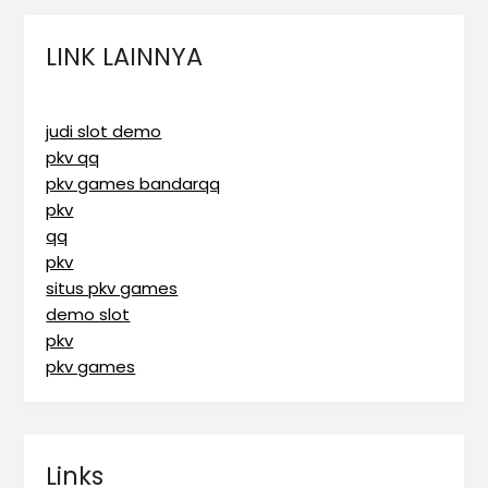
LINK LAINNYA
judi slot demo
pkv qq
pkv games bandarqq
pkv
qq
pkv
situs pkv games
demo slot
pkv
pkv games
Links