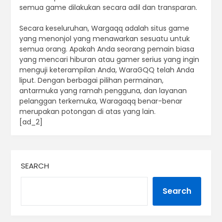
semua game dilakukan secara adil dan transparan.
Secara keseluruhan, Wargaqq adalah situs game
yang menonjol yang menawarkan sesuatu untuk
semua orang. Apakah Anda seorang pemain biasa
yang mencari hiburan atau gamer serius yang ingin
menguji keterampilan Anda, WaraGQQ telah Anda
liput. Dengan berbagai pilihan permainan,
antarmuka yang ramah pengguna, dan layanan
pelanggan terkemuka, Waragaqq benar-benar
merupakan potongan di atas yang lain.
[ad_2]
SEARCH
Search