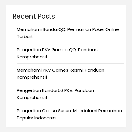
Recent Posts
Memahami BandarQQ: Permainan Poker Online
Terbaik
Pengertian PKV Games QQ: Panduan
Komprehensif
Memahami PKV Games Resmi: Panduan
Komprehensif
Pengertian Bandar66 PKV: Panduan
Komprehensif
Pengertian Capsa Susun: Mendalami Permainan
Populer Indonesia