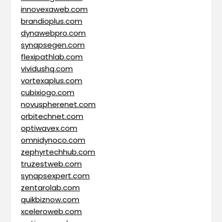
innovexaweb.com
brandioplus.com
dynawebpro.com
synapsegen.com
flexipathlab.com
vividushq.com
vortexaplus.com
cubixiogo.com
novuspherenet.com
orbitechnet.com
optiwavex.com
omnidynoco.com
zephyrtechhub.com
truzestweb.com
synapsexpert.com
zentarolab.com
quikbiznow.com
xceleroweb.com