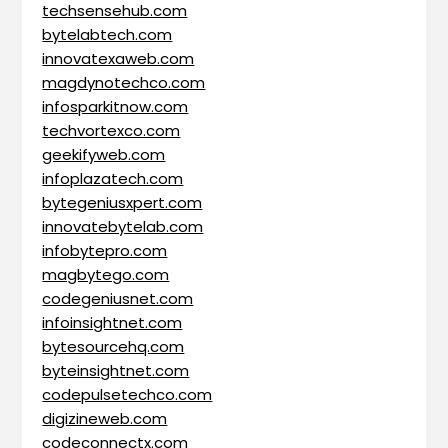
techsensehub.com
bytelabtech.com
innovatexaweb.com
magdynotechco.com
infosparkitnow.com
techvortexco.com
geekifyweb.com
infoplazatech.com
bytegeniusxpert.com
innovatebytelab.com
infobytepro.com
magbytego.com
codegeniusnet.com
infoinsightnet.com
bytesourcehq.com
byteinsightnet.com
codepulsetechco.com
digizineweb.com
codeconnectx.com