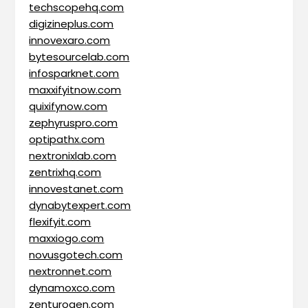
techscopehq.com
digizineplus.com
innovexaro.com
bytesourcelab.com
infosparknet.com
maxxifyitnow.com
quixifynow.com
zephyruspro.com
optipathx.com
nextronixlab.com
zentrixhq.com
innovestanet.com
dynabytexpert.com
flexifyit.com
maxxiogo.com
novusgotech.com
nextronnet.com
dynamoxco.com
zenturogen.com