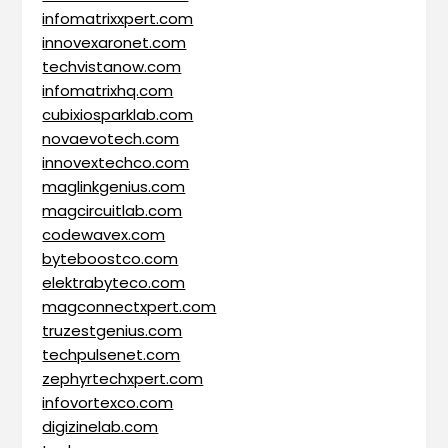
infomatrixxpert.com
innovexaronet.com
techvistanow.com
infomatrixhq.com
cubixiosparklab.com
novaevotech.com
innovextechco.com
maglinkgenius.com
magcircuitlab.com
codewavex.com
byteboostco.com
elektrabyteco.com
magconnectxpert.com
truzestgenius.com
techpulsenet.com
zephyrtechxpert.com
infovortexco.com
digizinelab.com