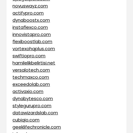
novuswayz.com
actifypro.com
dynaboostx.com
instaflexco.com
innovistapro.com
flexiboostlab.com
vortexohqplus.com
swiftiopro.com
hamilelikbelirtisi.net
versalotech.com
techmaxco.com
exceedolab.com
activaxio.com
dynabytesco.com
stylegurupro.com
datawizardslab.com
cubiqio.com
geeklifechronicle.com