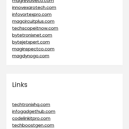
magrevolveco.com
innovexarotech.com
infovortexpro.com
magcircuitplus.com
techscopeitnow.com
bytetronixnet.com
bytejetxpert.com
maginspectco.com
magdynogo.com
Links
techtronixhq.com
infogadgethub.com
codelinkitpro.com
techboostgen.com