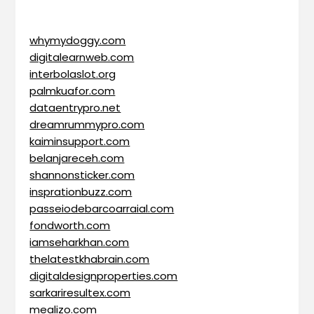
whymydoggy.com
digitalearnweb.com
interbolaslot.org
palmkuafor.com
dataentrypro.net
dreamrummypro.com
kaiminsupport.com
belanjareceh.com
shannonsticker.com
insprationbuzz.com
passeiodebarcoarraial.com
fondworth.com
iamseharkhan.com
thelatestkhabrain.com
digitaldesignproperties.com
sarkariresultex.com
mealizo.com