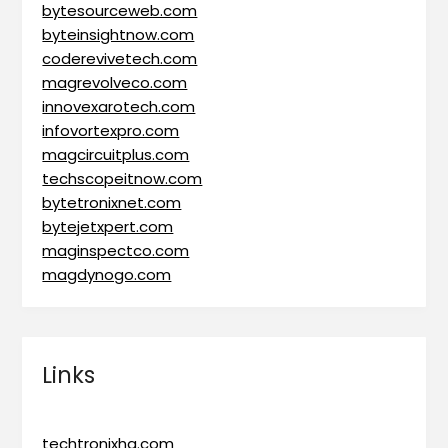
bytesourceweb.com
byteinsightnow.com
coderevivetech.com
magrevolveco.com
innovexarotech.com
infovortexpro.com
magcircuitplus.com
techscopeitnow.com
bytetronixnet.com
bytejetxpert.com
maginspectco.com
magdynogo.com
Links
techtronixhq.com