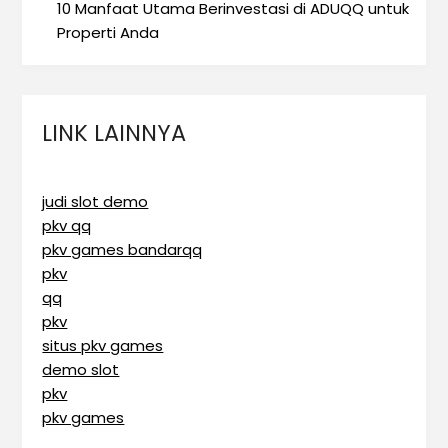
10 Manfaat Utama Berinvestasi di ADUQQ untuk
Properti Anda
LINK LAINNYA
judi slot demo
pkv qq
pkv games bandarqq
pkv
qq
pkv
situs pkv games
demo slot
pkv
pkv games