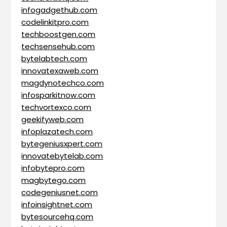
infogadgethub.com
codelinkitpro.com
techboostgen.com
techsensehub.com
bytelabtech.com
innovatexaweb.com
magdynotechco.com
infosparkitnow.com
techvortexco.com
geekifyweb.com
infoplazatech.com
bytegeniusxpert.com
innovatebytelab.com
infobytepro.com
magbytego.com
codegeniusnet.com
infoinsightnet.com
bytesourcehq.com