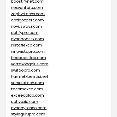
boostifynet.com
nexventpro.com
zephyrtechx.com
optigoxpert.com
novuswayz.com
actifypro.com
dynaboostx.com
instaflexco.com
innovistapro.com
flexiboostlab.com
vortexohqplus.com
swiftiopro.com
hamilelikbelirtisi.net
versalotech.com
techmaxco.com
exceedolab.com
activaxio.com
dynabytesco.com
stylegurupro.com