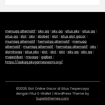
menuqq alternatif
|
pkv qq
|
pkv qq
|
situs pkv
|
situs qq
|
situs qq
|
slot
|
pkv
|
sbobet
|
slot
|
situs slot gacor
|
murniqq alternatif
|
hematqq alternatif
|
menuqq
alternatif
|
murniqq alternatif
|
hematqq alternatif
|
pkv
|
dominoqq
|
situs pkv
|
slot
|
slot
|
slot
|
pkv qq
|
pkv qq
|
majestibet
|
miyaqq
|
gajibet
|
https://asikqq.pkvgamesresmi.org/
©2026 Slot Online Gacor di Situs Terpercaya
dengan Fitur E-Wallet
| WordPress Theme by
Superbthemes.com