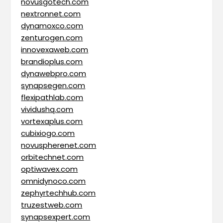
novusgotech.com
nextronnet.com
dynamoxco.com
zenturogen.com
innovexaweb.com
brandioplus.com
dynawebpro.com
synapsegen.com
flexipathlab.com
vividushq.com
vortexaplus.com
cubixiogo.com
novuspherenet.com
orbitechnet.com
optiwavex.com
omnidynoco.com
zephyrtechhub.com
truzestweb.com
synapsexpert.com