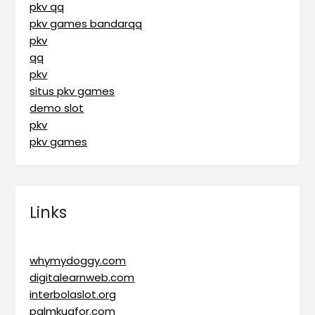
pkv qq
pkv games bandarqq
pkv
qq
pkv
situs pkv games
demo slot
pkv
pkv games
Links
whymydoggy.com
digitalearnweb.com
interbolaslot.org
palmkuafor.com