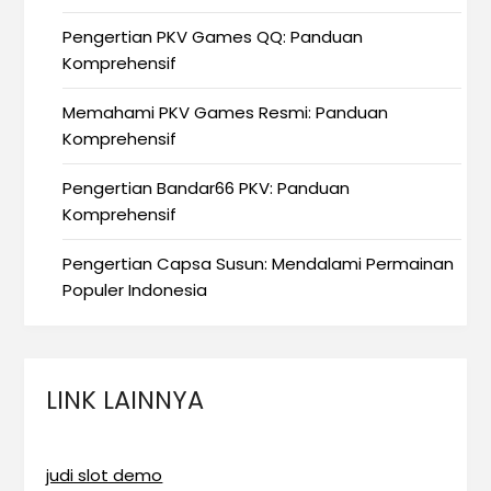
Pengertian PKV Games QQ: Panduan
Komprehensif
Memahami PKV Games Resmi: Panduan
Komprehensif
Pengertian Bandar66 PKV: Panduan
Komprehensif
Pengertian Capsa Susun: Mendalami Permainan
Populer Indonesia
LINK LAINNYA
judi slot demo