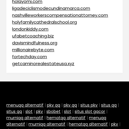
holayomi.com
ligadeciclismodecundinamarca.com
nashvilleworkerscompensationattorney.com
holyfamilycathedralschool.org
londonkiddy.com
ufabetcoaching.biz
davismindfulness.org
millionairebyte.com
fortechday.com
getcaminorealestateusa.xyz
menuqq alternatif
|
pkv qq
|
pkv qq
|
situs pkv
|
situs qq
|
situs qq
|
slot
|
pkv
|
sbobet
|
slot
|
situs slot gacor
|
murniqq alternatif
|
hematqq alternatif
|
menuqq
alternatif
|
murniqq alternatif
|
hematqq alternatif
|
pkv
|