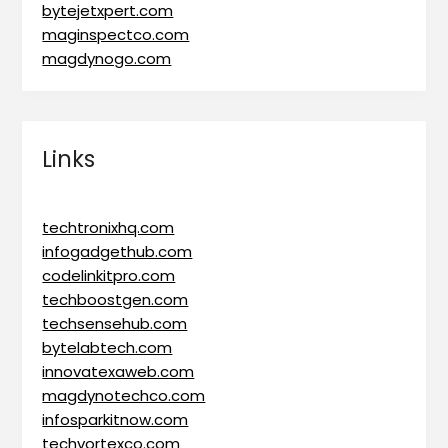
bytejetxpert.com
maginspectco.com
magdynogo.com
Links
techtronixhq.com
infogadgethub.com
codelinkitpro.com
techboostgen.com
techsensehub.com
bytelabtech.com
innovatexaweb.com
magdynotechco.com
infosparkitnow.com
techvortexco.com