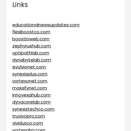
Links
educationalnewsupdates.com
flexiboostco.com
boostioweb.com
zephyrushub.com
optipathlab.com
dynabytelab.com
evolvionet.com
synexisplus.com
vortexonet.com
maxxifynet.com
innovexahub.com
dynacorelab.com
synexistechco.com
truvivopro.com
vividusco.com
vortexahq.com