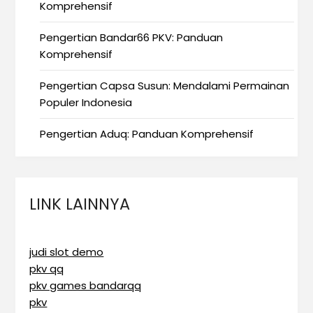
Komprehensif
Pengertian Bandar66 PKV: Panduan
Komprehensif
Pengertian Capsa Susun: Mendalami Permainan
Populer Indonesia
Pengertian Aduq: Panduan Komprehensif
LINK LAINNYA
judi slot demo
pkv qq
pkv games bandarqq
pkv