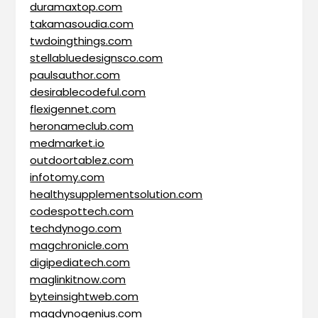
duramaxtop.com
takamasoudia.com
twdoingthings.com
stellabluedesignsco.com
paulsauthor.com
desirablecodeful.com
flexigennet.com
heronameclub.com
medmarket.io
outdoortablez.com
infotomy.com
healthysupplementsolution.com
codespottech.com
techdynogo.com
magchronicle.com
digipediatech.com
maglinkitnow.com
byteinsightweb.com
magdynogenius.com