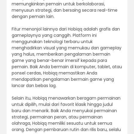
memungkinkan pemain untuk berkolaborasi,
menyusun strategi, dan bersaing secara real-time
dengan pemain lain.
Fitur menonjol lainnya dari Hobiqq adalah grafis dan
gameplaynya yang canggih. Platform ini
menggunakan teknologi terbaru untuk
menghadirkan visual yang memukau dan gameplay
yang halus, memberikan pengalaman bermain
game yang benar-benar imersif kepada para
pemain. Baik Anda bermain di komputer, tablet, atau
ponsel cerdas, Hobiqq memastikan Anda
mendapatkan pengalaman bermain game yang
lancar dan bebas lag.
Selain itu, Hobiqq menawarkan beragam permainan
untuk dipilih, mulai dari favorit klasik hingga judul
baru dan menarik. Baik Anda menyukai permainan
strategi, permainan peran, atau permainan
olahraga, Hobiqq memiliki sesuatu untuk semua
orang. Dengan pembaruan rutin dan rilis baru, selalu