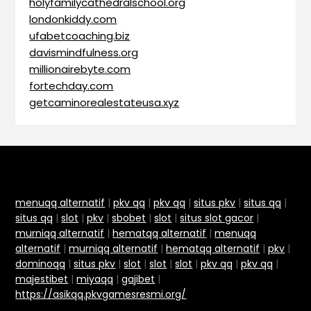
holyfamilycathedralschool.org
londonkiddy.com
ufabetcoaching.biz
davismindfulness.org
millionairebyte.com
fortechday.com
getcaminorealestateusa.xyz
menuqq alternatif
|
pkv qq
|
pkv qq
|
situs pkv
|
situs qq
|
situs qq
|
slot
|
pkv
|
sbobet
|
slot
|
situs slot gacor
|
murniqq alternatif
|
hematqq alternatif
|
menuqq
alternatif
|
murniqq alternatif
|
hematqq alternatif
|
pkv
|
dominoqq
|
situs pkv
|
slot
|
slot
|
slot
|
pkv qq
|
pkv qq
|
majestibet
|
miyaqq
|
gajibet
|
https://asikqq.pkvgamesresmi.org/