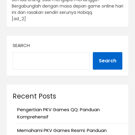
Bergabunglah dengan masa depan game online hari
ini dan rasakan sendiri serunya Hobiqq.
[ad_2]
SEARCH
Search
Recent Posts
Pengertian PKV Games QQ: Panduan
Komprehensif
Memahami PKV Games Resmi: Panduan