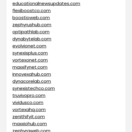
educationalnewsupdates.com
flexiboostco.com
boostioweb.com
zephyrushub.com
optipathlab.com
dynabytelab.com
evolvionet.com
synexisplus.com
vortexonet.com
maxxifynet.com
innovexahub.com
dynacorelab.com
synexistechco.com
truvivopro.com
vividusco.com
vortexahq.com
zenithifyit.com
maxxiohub.com
zephyraweb.com