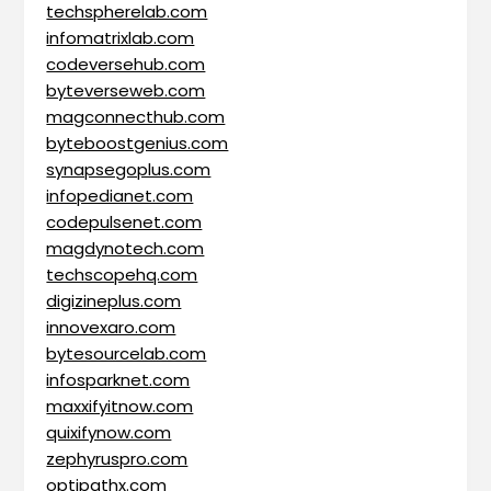
techspherelab.com
infomatrixlab.com
codeversehub.com
byteverseweb.com
magconnecthub.com
byteboostgenius.com
synapsegoplus.com
infopedianet.com
codepulsenet.com
magdynotech.com
techscopehq.com
digizineplus.com
innovexaro.com
bytesourcelab.com
infosparknet.com
maxxifyitnow.com
quixifynow.com
zephyruspro.com
optipathx.com