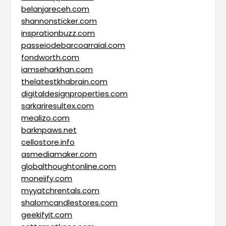
belanjareceh.com
shannonsticker.com
insprationbuzz.com
passeiodebarcoarraial.com
fondworth.com
iamseharkhan.com
thelatestkhabrain.com
digitaldesignproperties.com
sarkariresultex.com
mealizo.com
barknpaws.net
cellostore.info
asmediamaker.com
globalthoughtonline.com
moneiify.com
myyatchrentals.com
shalomcandlestores.com
geekifyit.com