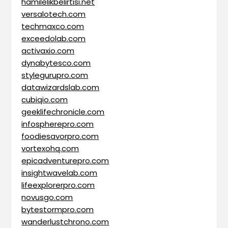
hamilelikbelirtisi.net
versalotech.com
techmaxco.com
exceedolab.com
activaxio.com
dynabytesco.com
stylegurupro.com
datawizardslab.com
cubiqio.com
geeklifechronicle.com
infospherepro.com
foodiesavorpro.com
vortexohq.com
epicadventurepro.com
insightwavelab.com
lifeexplorerpro.com
novusgo.com
bytestormpro.com
wanderlustchrono.com