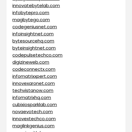
innovatebytelab.com
infobytepro.com
magbytego.com
codegeniusnet.com
infoinsightnet.com
bytesourcehq.com
byteinsightnet.com
codepulsetechco.com
digizineweb.com
codeconnectx.com
infomatrixxpert.com
innovexaronet.com
techvistanow.com
infomatrixhq.com
cubixiosparklab.com
novaevotech.com
innovextechco.com
maglinkgenius.com