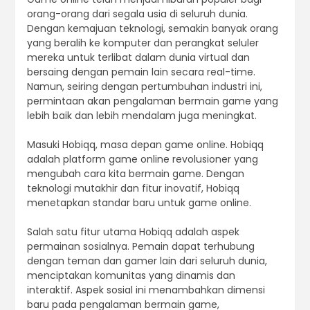
orang-orang dari segala usia di seluruh dunia.
Dengan kemajuan teknologi, semakin banyak orang
yang beralih ke komputer dan perangkat seluler
mereka untuk terlibat dalam dunia virtual dan
bersaing dengan pemain lain secara real-time.
Namun, seiring dengan pertumbuhan industri ini,
permintaan akan pengalaman bermain game yang
lebih baik dan lebih mendalam juga meningkat.
Masuki Hobiqq, masa depan game online. Hobiqq
adalah platform game online revolusioner yang
mengubah cara kita bermain game. Dengan
teknologi mutakhir dan fitur inovatif, Hobiqq
menetapkan standar baru untuk game online.
Salah satu fitur utama Hobiqq adalah aspek
permainan sosialnya. Pemain dapat terhubung
dengan teman dan gamer lain dari seluruh dunia,
menciptakan komunitas yang dinamis dan
interaktif. Aspek sosial ini menambahkan dimensi
baru pada pengalaman bermain game,