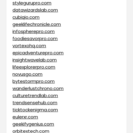
stylegurupro.com
datawizardslab.com
cubiqio.com
geeklifechronicle.com
infospherepro.com
foodiesavorpro.com
vortexohq.com
epicadventurepro.com
insightwavelab.com
lifeexplorerpro.com
novusgo.com
bytestormpro.com
wanderlustchrono.com
culturetrendlab.com
trendsensehub.com
ticktockenigma.com
eulerxr.com
geekifygenius.com
orbitextech.com