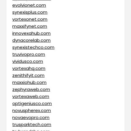
evolvionet.com
synexisplus.com
vortexonet.com
maxxifynet.com
innovexahub.com
dynacorelab.com
synexistechco.com
truvivopro.com
vividusco.com
vortexahq.com
zenithifyit.com
maxxiohub.com
zephyraweb.com
vortexaweb.com
optigeniusco.com
novuspherex.com
novaevopro.com
trusparktech.com