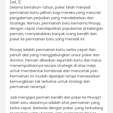
[ad_1]
Selama bertahun-tahun, poker telah menjadi
permainan kartu pilihan bagi mereka yang mencari
pengalaman perjudian yang mendebarkan dan
strategis. Namun, permainan baru bernama Pinoqq
dengan cepat mendapatkan popularitas di kalangan
pemain, menyebabkan banyak orang beralih dari
poker ke permainan baru yang menarik ini.
Pinoqq adalah permainan kartu serba cepat dan
penuh aksi yang menggabungkan unsur poker dan
domino. Pemain diberikan sejumlah kartu dan harus
menempatkannya secara strategis di atas meja
untuk membentuk kombinasi dan mencetak poin.
Permainan ini mudah dipelajari tetapi menawarkan
kemungkinan tak terbatas untuk strategi dan
permainan terampil.
Jadi mengapa pemain beralih dari poker ke Pinoqq?
Salah satu alasannya adalah sifat permainan yang
serba cepat. Berbeda dengan poker, yang terkadang