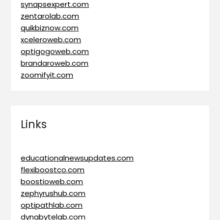
synapsexpert.com
zentarolab.com
quikbiznow.com
xceleroweb.com
optigogoweb.com
brandaroweb.com
zoomifyit.com
Links
educationalnewsupdates.com
flexiboostco.com
boostioweb.com
zephyrushub.com
optipathlab.com
dynabytelab.com