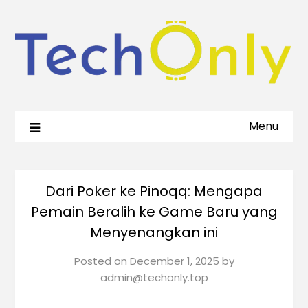
Menu
Dari Poker ke Pinoqq: Mengapa
Pemain Beralih ke Game Baru yang
Menyenangkan ini
Posted on
December 1, 2025
by
admin@techonly.top