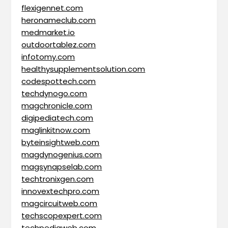
flexigennet.com
heronameclub.com
medmarket.io
outdoortablez.com
infotomy.com
healthysupplementsolution.com
codespottech.com
techdynogo.com
magchronicle.com
digipediatech.com
maglinkitnow.com
byteinsightweb.com
magdynogenius.com
magsynapselab.com
techtronixgen.com
innovextechpro.com
magcircuitweb.com
techscopexpert.com
techpediaweb.com