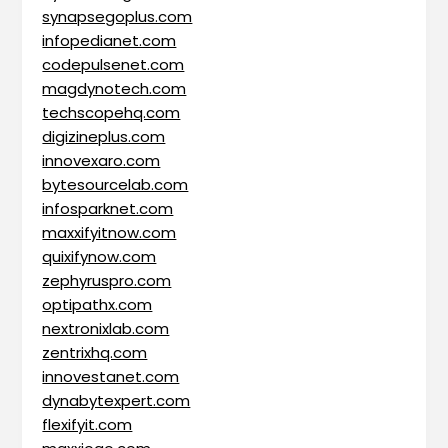
synapsegoplus.com
infopedianet.com
codepulsenet.com
magdynotech.com
techscopehq.com
digizineplus.com
innovexaro.com
bytesourcelab.com
infosparknet.com
maxxifyitnow.com
quixifynow.com
zephyruspro.com
optipathx.com
nextronixlab.com
zentrixhq.com
innovestanet.com
dynabytexpert.com
flexifyit.com