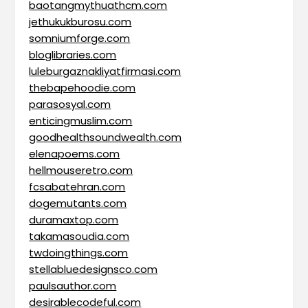
baotangmythuathcm.com
jethukukburosu.com
somniumforge.com
bloglibraries.com
luleburgaznakliyatfirmasi.com
thebapehoodie.com
parasosyal.com
enticingmuslim.com
goodhealthsoundwealth.com
elenapoems.com
hellmouseretro.com
fcsabatehran.com
dogemutants.com
duramaxtop.com
takamasoudia.com
twdoingthings.com
stellabluedesignsco.com
paulsauthor.com
desirablecodeful.com