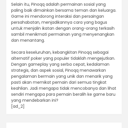
Selain itu, Pinoqq adalah permainan sosial yang
paling baik dimainkan bersama teman dan keluarga.
Game ini mendorong interaksi dan persaingan
persahabatan, menjadikannya cara yang bagus
untuk menjalin ikatan dengan orang-orang terkasih
sambil menikmati permainan yang menyenangkan
dan menantang.
Secara keseluruhan, kebangkitan Pinoqq sebagai
alternatif poker yang populer tidaklah mengejutkan.
Dengan gameplay yang serba cepat, kedalaman
strategis, dan aspek sosial, Pinoqq menawarkan
pengalaman bermain yang unik dan menarik yang
pasti akan memikat pemain dari semua tingkat
keahlian. Jadi mengapa tidak mencobanya dan lihat
sendiri mengapa para pemain beralih ke game baru
yang mendebarkan ini?
[ad_2]