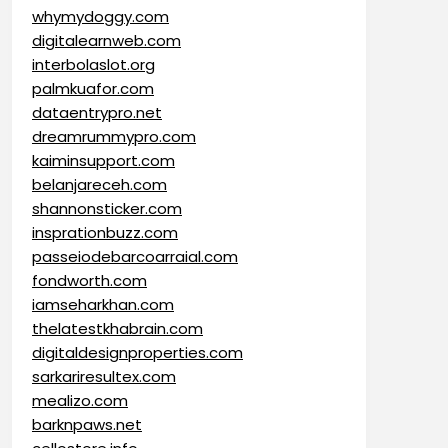
whymydoggy.com
digitalearnweb.com
interbolaslot.org
palmkuafor.com
dataentrypro.net
dreamrummypro.com
kaiminsupport.com
belanjareceh.com
shannonsticker.com
insprationbuzz.com
passeiodebarcoarraial.com
fondworth.com
iamseharkhan.com
thelatestkhabrain.com
digitaldesignproperties.com
sarkariresultex.com
mealizo.com
barknpaws.net