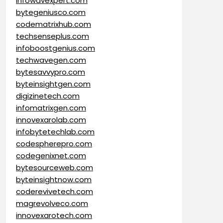
infowavexpert.com
bytegeniusco.com
codematrixhub.com
techsenseplus.com
infoboostgenius.com
techwavegen.com
bytesavvypro.com
byteinsightgen.com
digizinetech.com
infomatrixgen.com
innovexarolab.com
infobytetechlab.com
codespherepro.com
codegenixnet.com
bytesourceweb.com
byteinsightnow.com
coderevivetech.com
magrevolveco.com
innovexarotech.com