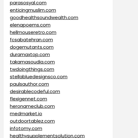
parasosyal.com
enticingmuslim.com
goodhealthsoundwealth.com
elenapoems.com
hellmouseretro.com
fcsabatehran.com
dogemutants.com
duramaxtop.com
takamasoudia.com
twdoingthings.com
stellabluedesignsco.com
paulsauthor.com
desirablecodeful.com
flexigennet.com
heronameclub.com
medmarket.io
outdoortablez.com
infotomy.com
healthysupplementsolution.com