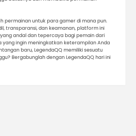
h permainan untuk para gamer di mana pun.
, transparansi, dan keamanan, platform ini
ng andal dan tepercaya bagi pemain dari
a yang ingin meningkatkan keterampilan Anda
antangan baru, LegendaQQ memiliki sesuatu
gu? Bergabunglah dengan LegendaQQ hari ini