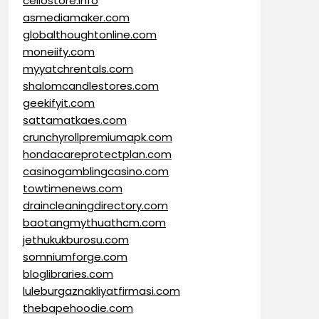
cellostore.info
asmediamaker.com
globalthoughtonline.com
moneiify.com
myyatchrentals.com
shalomcandlestores.com
geekifyit.com
sattamatkaes.com
crunchyrollpremiumapk.com
hondacareprotectplan.com
casinogamblingcasino.com
towtimenews.com
draincleaningdirectory.com
baotangmythuathcm.com
jethukukburosu.com
somniumforge.com
bloglibraries.com
luleburgaznakliyatfirmasi.com
thebapehoodie.com