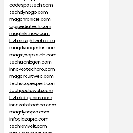
codespottech.com
techdynogo.com
magchronicle.com
digipediatech.com
maglinkitnow.com
byteinsightweb.com
magdynogenius.com
magsynapselab.com
techtronixgen.com
innovextechpro.com
magcircuitweb.com
techscopexpert.com
techpediaweb.com
bytelabgenius.com
innovatetechco.com
magdynopro.com
infoplazapro.com
techreviveit.com