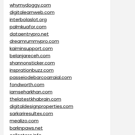
whymydoggy.com
digitalearnweb.com
interbolaslot.org
palmkuafor.com
dataentrypro.net
dreamrummypro.com
kaiminsupport.com
belanjareceh.com
shannonsticker.com
insprationbuzz.com
passeiodebarcoarraial.com
fondworth.com
iamseharkhan.com
thelatestkhabrain.com
digitaldesignproperties.com
sarkariresultex.com
mealizo.com
barknpaws.net