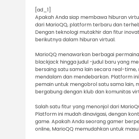
[ad_1]
Apakah Anda siap membawa hiburan virtual 
dari MarioQQ, platform terbaru dan terheba
Dengan teknologi mutakhir dan fitur inova
berikutnya dalam hiburan virtual.
MarioQQ menawarkan berbagai permainan, 
blackjack hingga judul -judul baru yang me
bersaing satu sama lain secara real-ti
mendalam dan mendebarkan. Platform ini
pemain untuk mengobrol satu sama lain,
bergabung dengan klub dan komunitas virt
Salah satu fitur yang menonjol dari Mar
Platform ini mudah dinavigasi, dengan kontro
game. Apakah Anda seorang gamer berpe
online, MarioQQ memudahkan untuk masuk