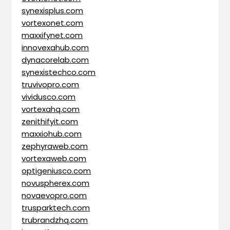
synexisplus.com
vortexonet.com
maxxifynet.com
innovexahub.com
dynacorelab.com
synexistechco.com
truvivopro.com
vividusco.com
vortexahq.com
zenithifyit.com
maxxiohub.com
zephyraweb.com
vortexaweb.com
optigeniusco.com
novuspherex.com
novaevopro.com
trusparktech.com
trubrandzhq.com