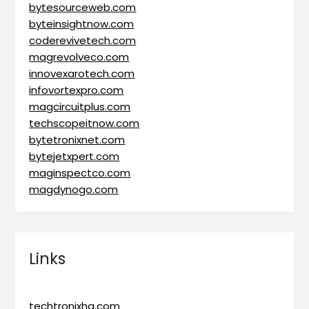
bytesourceweb.com
byteinsightnow.com
coderevivetech.com
magrevolveco.com
innovexarotech.com
infovortexpro.com
magcircuitplus.com
techscopeitnow.com
bytetronixnet.com
bytejetxpert.com
maginspectco.com
magdynogo.com
Links
techtronixhq.com