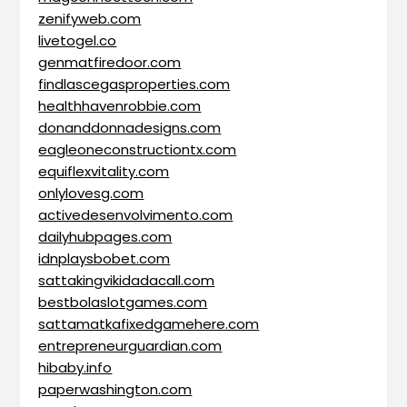
zenifyweb.com
livetogel.co
genmatfiredoor.com
findlascegasproperties.com
healthhavenrobbie.com
donanddonnadesigns.com
eagleoneconstructiontx.com
equiflexvitality.com
onlylovesg.com
activedesenvolvimento.com
dailyhubpages.com
idnplaysbobet.com
sattakingvikidadacall.com
bestbolaslotgames.com
sattamatkafixedgamehere.com
entrepreneurguardian.com
hibaby.info
paperwashington.com