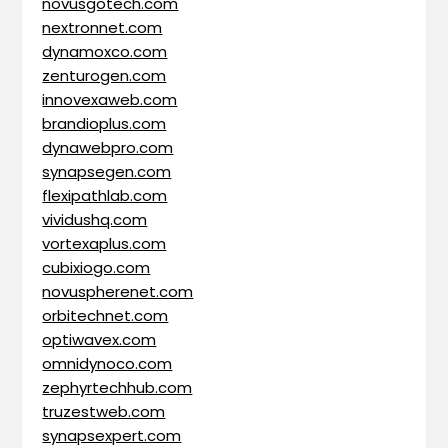
novusgotech.com
nextronnet.com
dynamoxco.com
zenturogen.com
innovexaweb.com
brandioplus.com
dynawebpro.com
synapsegen.com
flexipathlab.com
vividushq.com
vortexaplus.com
cubixiogo.com
novuspherenet.com
orbitechnet.com
optiwavex.com
omnidynoco.com
zephyrtechhub.com
truzestweb.com
synapsexpert.com