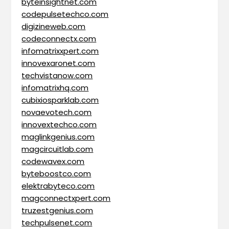
byteinsightnet.com
codepulsetechco.com
digizineweb.com
codeconnectx.com
infomatrixxpert.com
innovexaronet.com
techvistanow.com
infomatrixhq.com
cubixiosparklab.com
novaevotech.com
innovextechco.com
maglinkgenius.com
magcircuitlab.com
codewavex.com
byteboostco.com
elektrabyteco.com
magconnectxpert.com
truzestgenius.com
techpulsenet.com