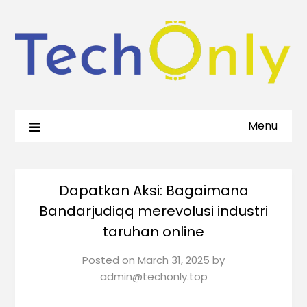
Menu
Dapatkan Aksi: Bagaimana
Bandarjudiqq merevolusi industri
taruhan online
Posted on
March 31, 2025
by
admin@techonly.top