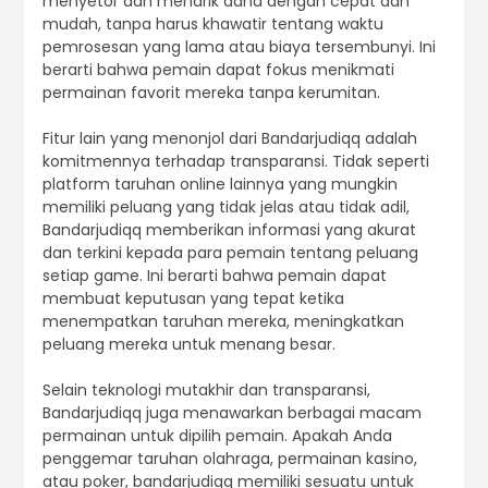
menyetor dan menarik dana dengan cepat dan
mudah, tanpa harus khawatir tentang waktu
pemrosesan yang lama atau biaya tersembunyi. Ini
berarti bahwa pemain dapat fokus menikmati
permainan favorit mereka tanpa kerumitan.
Fitur lain yang menonjol dari Bandarjudiqq adalah
komitmennya terhadap transparansi. Tidak seperti
platform taruhan online lainnya yang mungkin
memiliki peluang yang tidak jelas atau tidak adil,
Bandarjudiqq memberikan informasi yang akurat
dan terkini kepada para pemain tentang peluang
setiap game. Ini berarti bahwa pemain dapat
membuat keputusan yang tepat ketika
menempatkan taruhan mereka, meningkatkan
peluang mereka untuk menang besar.
Selain teknologi mutakhir dan transparansi,
Bandarjudiqq juga menawarkan berbagai macam
permainan untuk dipilih pemain. Apakah Anda
penggemar taruhan olahraga, permainan kasino,
atau poker, bandarjudiqq memiliki sesuatu untuk