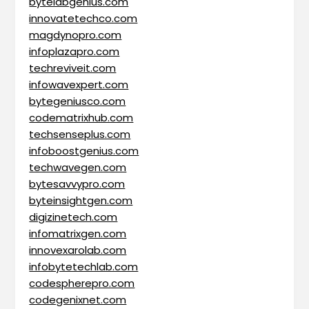
bytelabgenius.com
innovatetechco.com
magdynopro.com
infoplazapro.com
techreviveit.com
infowavexpert.com
bytegeniusco.com
codematrixhub.com
techsenseplus.com
infoboostgenius.com
techwavegen.com
bytesavvypro.com
byteinsightgen.com
digizinetech.com
infomatrixgen.com
innovexarolab.com
infobytetechlab.com
codespherepro.com
codegenixnet.com