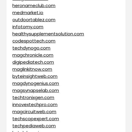
heronameclub.com
medmarket.io
outdoortablez.com
infotomy.com
healthysupplementsolution.com
codespottech.com
techdynogo.com
magchronicle.com
digipediatech.com
maglinkitnow.com
byteinsightweb.com
magdynogenius.com
magsynapselab.com
techtronixgen.com
innovextechpro.com
magcircuitweb.com
techscopexpert.com
techpediaweb.com