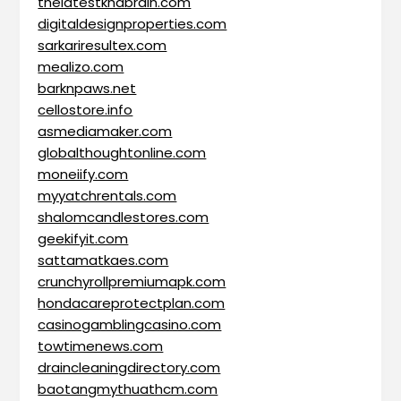
thelatestkhabrain.com
digitaldesignproperties.com
sarkariresultex.com
mealizo.com
barknpaws.net
cellostore.info
asmediamaker.com
globalthoughtonline.com
moneiify.com
myyatchrentals.com
shalomcandlestores.com
geekifyit.com
sattamatkaes.com
crunchyrollpremiumapk.com
hondacareprotectplan.com
casinogamblingcasino.com
towtimenews.com
draincleaningdirectory.com
baotangmythuathcm.com