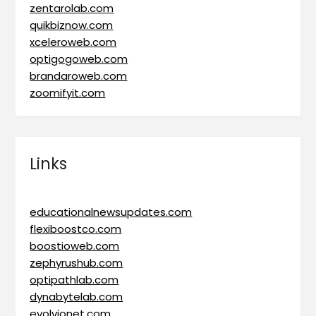
zentarolab.com
quikbiznow.com
xceleroweb.com
optigogoweb.com
brandaroweb.com
zoomifyit.com
Links
educationalnewsupdates.com
flexiboostco.com
boostioweb.com
zephyrushub.com
optipathlab.com
dynabytelab.com
evolvionet.com