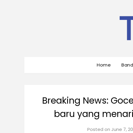
Home
Band
Breaking News: Goce
baru yang menari
Posted on
June 7, 2