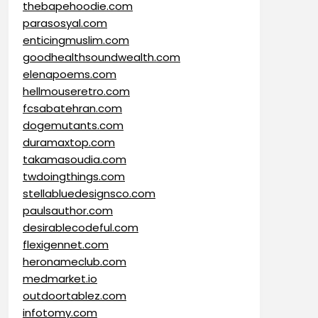
thebapehoodie.com
parasosyal.com
enticingmuslim.com
goodhealthsoundwealth.com
elenapoems.com
hellmouseretro.com
fcsabatehran.com
dogemutants.com
duramaxtop.com
takamasoudia.com
twdoingthings.com
stellabluedesignsco.com
paulsauthor.com
desirablecodeful.com
flexigennet.com
heronameclub.com
medmarket.io
outdoortablez.com
infotomy.com