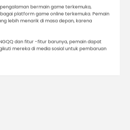
pengalaman bermain game terkemuka,
bagai platform game online terkemuka. Pemain
ng lebih menarik di masa depan, karena
NGQQ dan fitur -fitur barunya, pemain dapat
ikuti mereka di media sosial untuk pembaruan