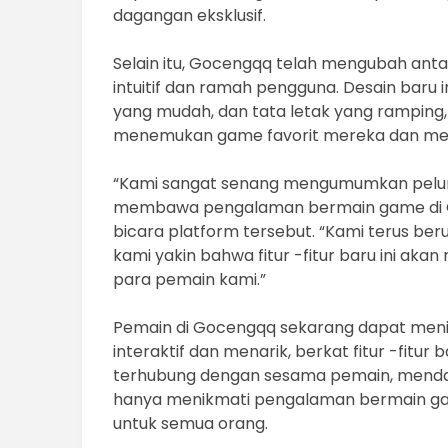
dagangan eksklusif.
Selain itu, Gocengqq telah mengubah an
intuitif dan ramah pengguna. Desain baru 
yang mudah, dan tata letak yang rampin
menemukan game favorit mereka dan meng
“Kami sangat senang mengumumkan peluncura
membawa pengalaman bermain game di Goc
bicara platform tersebut. “Kami terus be
kami yakin bahwa fitur -fitur baru ini a
para pemain kami.”
Pemain di Gocengqq sekarang dapat men
interaktif dan menarik, berkat fitur -fitur
terhubung dengan sesama pemain, mendap
hanya menikmati pengalaman bermain ga
untuk semua orang.