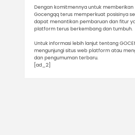
Dengan komitmennya untuk memberikan 
Gocengqq terus memperkuat posisinya se
dapat menantikan pembaruan dan fitur ya
platform terus berkembang dan tumbuh.
Untuk informasi lebih lanjut tentang GOCE
mengunjungi situs web platform atau meng
dan pengumuman terbaru.
[ad_2]