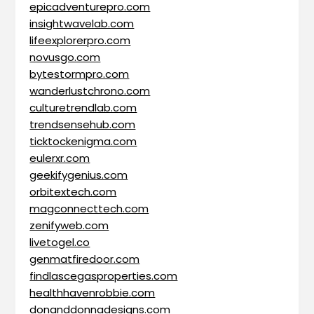
epicadventurepro.com
insightwavelab.com
lifeexplorerpro.com
novusgo.com
bytestormpro.com
wanderlustchrono.com
culturetrendlab.com
trendsensehub.com
ticktockenigma.com
eulerxr.com
geekifygenius.com
orbitextech.com
magconnecttech.com
zenifyweb.com
livetogel.co
genmatfiredoor.com
findlascegasproperties.com
healthhavenrobbie.com
donanddonnadesigns.com