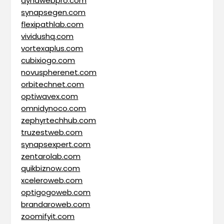
dynawebpro.com
synapsegen.com
flexipathlab.com
vividushq.com
vortexaplus.com
cubixiogo.com
novuspherenet.com
orbitechnet.com
optiwavex.com
omnidynoco.com
zephyrtechhub.com
truzestweb.com
synapsexpert.com
zentarolab.com
quikbiznow.com
xceleroweb.com
optigogoweb.com
brandaroweb.com
zoomifyit.com