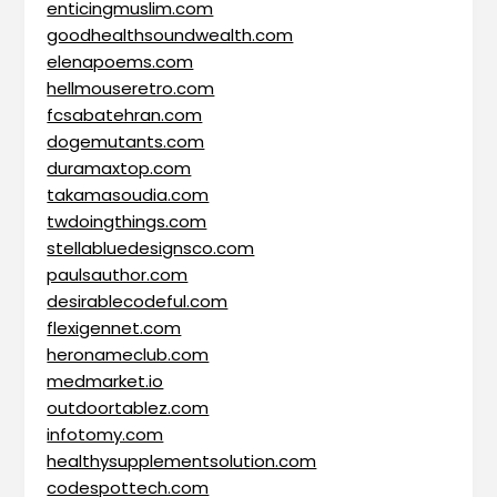
enticingmuslim.com
goodhealthsoundwealth.com
elenapoems.com
hellmouseretro.com
fcsabatehran.com
dogemutants.com
duramaxtop.com
takamasoudia.com
twdoingthings.com
stellabluedesignsco.com
paulsauthor.com
desirablecodeful.com
flexigennet.com
heronameclub.com
medmarket.io
outdoortablez.com
infotomy.com
healthysupplementsolution.com
codespottech.com