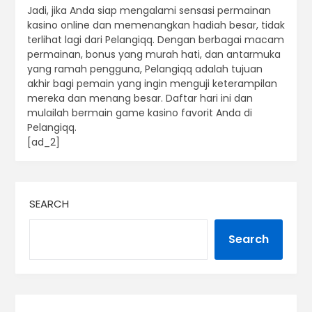
Jadi, jika Anda siap mengalami sensasi permainan
kasino online dan memenangkan hadiah besar, tidak
terlihat lagi dari Pelangiqq. Dengan berbagai macam
permainan, bonus yang murah hati, dan antarmuka
yang ramah pengguna, Pelangiqq adalah tujuan
akhir bagi pemain yang ingin menguji keterampilan
mereka dan menang besar. Daftar hari ini dan
mulailah bermain game kasino favorit Anda di
Pelangiqq.
[ad_2]
SEARCH
Search