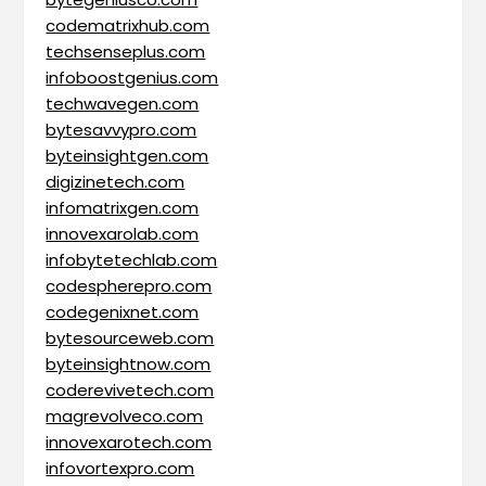
codematrixhub.com
techsenseplus.com
infoboostgenius.com
techwavegen.com
bytesavvypro.com
byteinsightgen.com
digizinetech.com
infomatrixgen.com
innovexarolab.com
infobytetechlab.com
codespherepro.com
codegenixnet.com
bytesourceweb.com
byteinsightnow.com
coderevivetech.com
magrevolveco.com
innovexarotech.com
infovortexpro.com