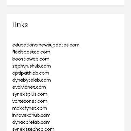
Links
educationalnewsupdates.com
flexiboostco.com
boostioweb.com
zephyrushub.com
optipathlab.com
dynabytelab.com
evolvionet.com
synexisplus.com
vortexonet.com
maxxifynet.com
innovexahub.com
dynacorelab.com
synexistechco.com