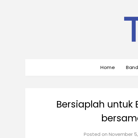
Home
Band
Bersiaplah untuk
bersam
Posted on
November 5,