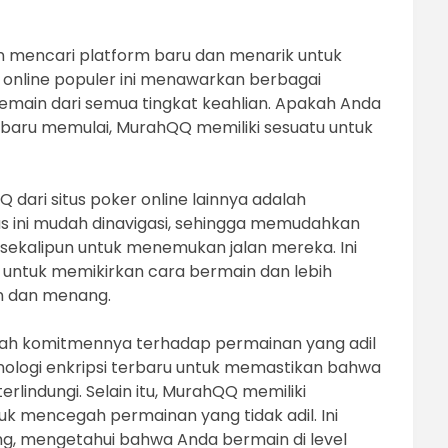
 mencari platform baru dan menarik untuk
 online populer ini menawarkan berbagai
ain dari semua tingkat keahlian. Apakah Anda
baru memulai, MurahQQ memiliki sesuatu untuk
ari situs poker online lainnya adalah
 ini mudah dinavigasi, sehingga memudahkan
sekalipun untuk menemukan jalan mereka. Ini
an untuk memikirkan cara bermain dan lebih
n dan menang.
 komitmennya terhadap permainan yang adil
nologi enkripsi terbaru untuk memastikan bahwa
lindungi. Selain itu, MurahQQ memiliki
uk mencegah permainan yang tidak adil. Ini
g, mengetahui bahwa Anda bermain di level