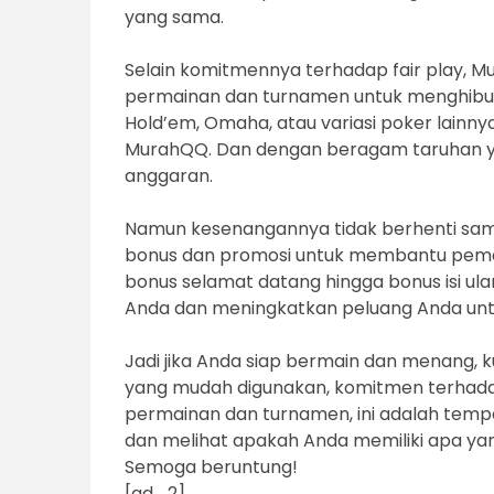
yang sama.
Selain komitmennya terhadap fair play,
permainan dan turnamen untuk menghibur
Hold’em, Omaha, atau variasi poker lain
MurahQQ. Dan dengan beragam taruhan yan
anggaran.
Namun kesenangannya tidak berhenti sam
bonus dan promosi untuk membantu pem
bonus selamat datang hingga bonus isi ul
Anda dan meningkatkan peluang Anda un
Jadi jika Anda siap bermain dan menang, 
yang mudah digunakan, komitmen terhada
permainan dan turnamen, ini adalah temp
dan melihat apakah Anda memiliki apa yan
Semoga beruntung!
[ad_2]