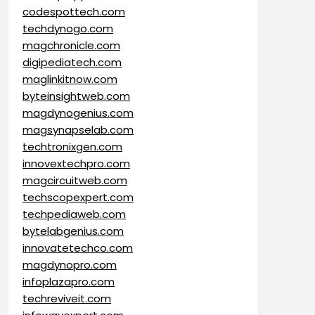
codespottech.com
techdynogo.com
magchronicle.com
digipediatech.com
maglinkitnow.com
byteinsightweb.com
magdynogenius.com
magsynapselab.com
techtronixgen.com
innovextechpro.com
magcircuitweb.com
techscopexpert.com
techpediaweb.com
bytelabgenius.com
innovatetechco.com
magdynopro.com
infoplazapro.com
techreviveit.com