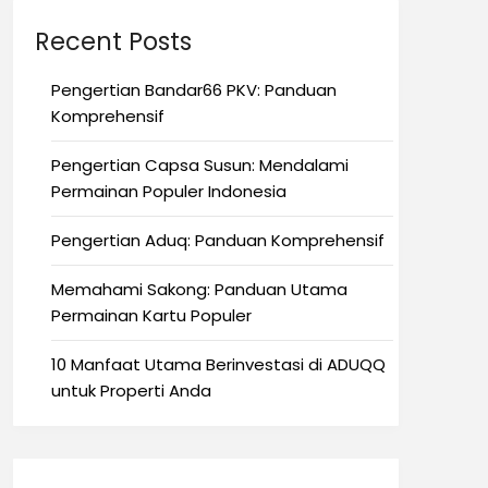
Recent Posts
Pengertian Bandar66 PKV: Panduan
Komprehensif
Pengertian Capsa Susun: Mendalami
Permainan Populer Indonesia
Pengertian Aduq: Panduan Komprehensif
Memahami Sakong: Panduan Utama
Permainan Kartu Populer
10 Manfaat Utama Berinvestasi di ADUQQ
untuk Properti Anda