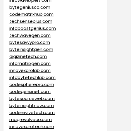
infowavexpert.com
bytegeniusco.com
codematrixhub.com
techsenseplus.com
infoboostgenius.com
techwavegen.com
bytesavvypro.com
byteinsightgen.com
digizinetech.com
infomatrixgen.com
innovexarolab.com
infobytetechlab.com
codespherepro.com
codegenixnet.com
bytesourceweb.com
byteinsightnow.com
coderevivetech.com
magrevolveco.com
innovexarotech.com