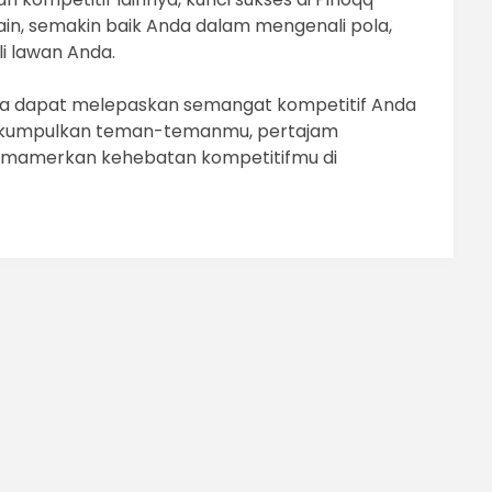
ain, semakin baik Anda dalam mengenali pola,
 lawan Anda.
Anda dapat melepaskan semangat kompetitif Anda
i kumpulkan teman-temanmu, pertajam
emamerkan kehebatan kompetitifmu di