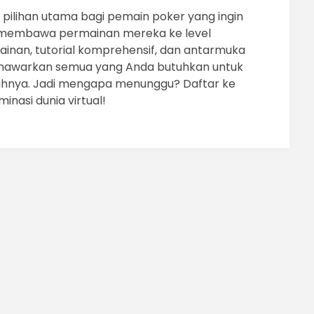
pilihan utama bagi pemain poker yang ingin
 membawa permainan mereka ke level
inan, tutorial komprehensif, dan antarmuka
nawarkan semua yang Anda butuhkan untuk
uhnya. Jadi mengapa menunggu? Daftar ke
nasi dunia virtual!