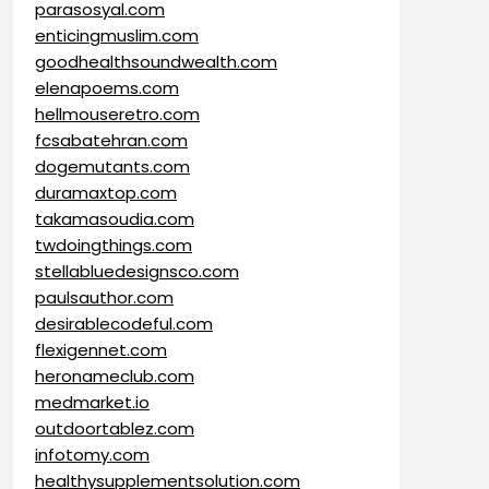
parasosyal.com
enticingmuslim.com
goodhealthsoundwealth.com
elenapoems.com
hellmouseretro.com
fcsabatehran.com
dogemutants.com
duramaxtop.com
takamasoudia.com
twdoingthings.com
stellabluedesignsco.com
paulsauthor.com
desirablecodeful.com
flexigennet.com
heronameclub.com
medmarket.io
outdoortablez.com
infotomy.com
healthysupplementsolution.com