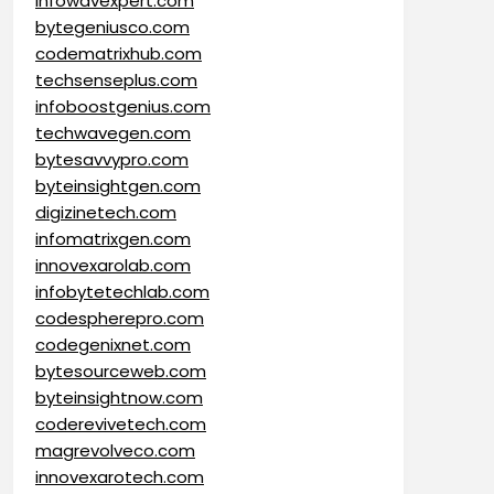
infowavexpert.com
bytegeniusco.com
codematrixhub.com
techsenseplus.com
infoboostgenius.com
techwavegen.com
bytesavvypro.com
byteinsightgen.com
digizinetech.com
infomatrixgen.com
innovexarolab.com
infobytetechlab.com
codespherepro.com
codegenixnet.com
bytesourceweb.com
byteinsightnow.com
coderevivetech.com
magrevolveco.com
innovexarotech.com