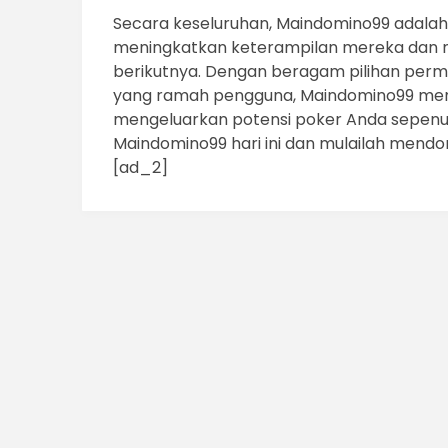
Secara keseluruhan, Maindomino99 adalah 
meningkatkan keterampilan mereka dan
berikutnya. Dengan beragam pilihan perma
yang ramah pengguna, Maindomino99 me
mengeluarkan potensi poker Anda sepen
Maindomino99 hari ini dan mulailah mendomi
[ad_2]