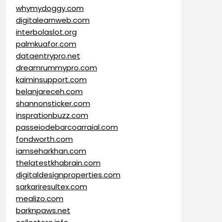
whymydoggy.com
digitalearnweb.com
interbolaslot.org
palmkuafor.com
dataentrypro.net
dreamrummypro.com
kaiminsupport.com
belanjareceh.com
shannonsticker.com
insprationbuzz.com
passeiodebarcoarraial.com
fondworth.com
iamseharkhan.com
thelatestkhabrain.com
digitaldesignproperties.com
sarkariresultex.com
mealizo.com
barknpaws.net