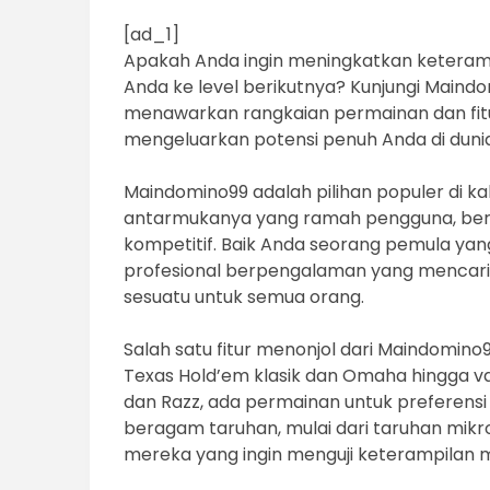
[ad_1]
Apakah Anda ingin meningkatkan ketera
Anda ke level berikutnya? Kunjungi Maind
menawarkan rangkaian permainan dan fi
mengeluarkan potensi penuh Anda di dunia 
Maindomino99 adalah pilihan populer di 
antarmukanya yang ramah pengguna, bera
kompetitif. Baik Anda seorang pemula yan
profesional berpengalaman yang mencari
sesuatu untuk semua orang.
Salah satu fitur menonjol dari Maindomin
Texas Hold’em klasik dan Omaha hingga var
dan Razz, ada permainan untuk preferensi
beragam taruhan, mulai dari taruhan mikro
mereka yang ingin menguji keterampilan m