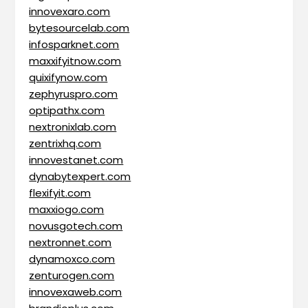
innovexaro.com
bytesourcelab.com
infosparknet.com
maxxifyitnow.com
quixifynow.com
zephyruspro.com
optipathx.com
nextronixlab.com
zentrixhq.com
innovestanet.com
dynabytexpert.com
flexifyit.com
maxxiogo.com
novusgotech.com
nextronnet.com
dynamoxco.com
zenturogen.com
innovexaweb.com