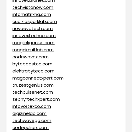
innovexaronet.com
techvistanow.com
infomatrixhq.com
cubixiosparklab.com
novaevotech.com
innovextechco.com
maglinkgenius.com
magcircuitlab.com
codewavex.com
byteboostco.com
elektrabyteco.com
magconnectxpert.com
truzestgenius.com
techpulsenet.com
zephyrtechxpert.com
infovortexco.com
digizinelab.com
techwavego.com
codepulsex.com