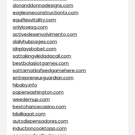
donanddonnadesigns.com
eagleoneconstructiontx.com
equiflexvitality.com
onlylovesg.com
activedesenvolvimento.com
dailyhubpages.com
idnplaysbobet.com
sattakingvikidadacall.com
bestbolaslotgames.com
sattamatkafixedgamehere.com
entrepreneurguardian.com
hibaby.info
paperwashington.com
weedemup.com
bestchancecasino.com
bilalliaqat.com
autodispensadores.com
inductioncooktopp.com