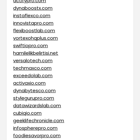
actifypro.com
dynaboostx.com
instaflexco.com
innovistapro.com
flexiboostlab.com
vortexohqplus.com
swiftiopro.com
hamilelikbelirtisi.net
versalotech.com
techmaxco.com
exceedolab.com
activaxio.com
dynabytesco.com
stylegurupro.com
datawizardslab.com
cubiqio.com
geeklifechronicle.com
infospherepro.com
foodiesavorpro.com