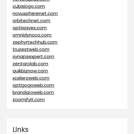
cubixiogo.com
novuspherenet.com
orbitechnet.com
optiwavex.com
omnidynoco.com
zephyrtechhub.com
truzestweb.com
synapsexpert.com
zentarolab.com
quikbiznow.com
xceleroweb.com
optigogoweb.com
brandaroweb.com
zoomifyit.com
Links