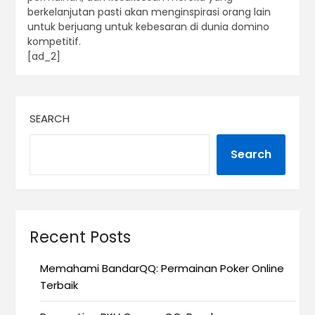
berkelanjutan pasti akan menginspirasi orang lain
untuk berjuang untuk kebesaran di dunia domino
kompetitif.
[ad_2]
SEARCH
Search
Recent Posts
Memahami BandarQQ: Permainan Poker Online
Terbaik