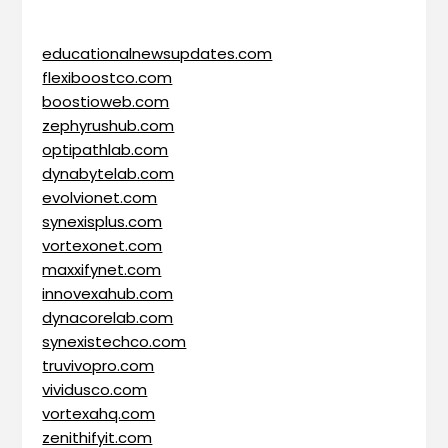
educationalnewsupdates.com
flexiboostco.com
boostioweb.com
zephyrushub.com
optipathlab.com
dynabytelab.com
evolvionet.com
synexisplus.com
vortexonet.com
maxxifynet.com
innovexahub.com
dynacorelab.com
synexistechco.com
truvivopro.com
vividusco.com
vortexahq.com
zenithifyit.com