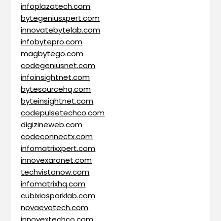
infoplazatech.com
bytegeniusxpert.com
innovatebytelab.com
infobytepro.com
magbytego.com
codegeniusnet.com
infoinsightnet.com
bytesourcehq.com
byteinsightnet.com
codepulsetechco.com
digizineweb.com
codeconnectx.com
infomatrixxpert.com
innovexaronet.com
techvistanow.com
infomatrixhq.com
cubixiosparklab.com
novaevotech.com
innovextechco.com