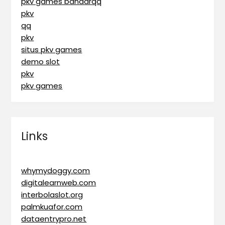
pkv games bandarqq
pkv
qq
pkv
situs pkv games
demo slot
pkv
pkv games
Links
whymydoggy.com
digitalearnweb.com
interbolaslot.org
palmkuafor.com
dataentrypro.net