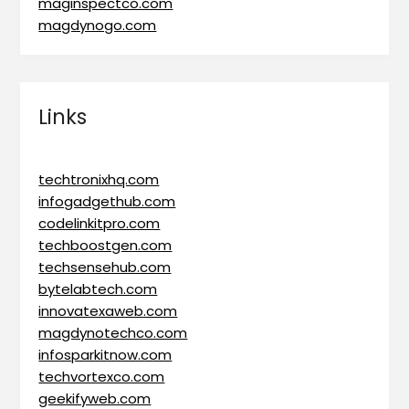
maginspectco.com
magdynogo.com
Links
techtronixhq.com
infogadgethub.com
codelinkitpro.com
techboostgen.com
techsensehub.com
bytelabtech.com
innovatexaweb.com
magdynotechco.com
infosparkitnow.com
techvortexco.com
geekifyweb.com