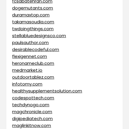
fcsabatehran.com
dogemutants.com
duramaxtop.com
takamasoudia.com
twdoingthings.com
stellabluedesignsco.com
paulsauthor.com
desirablecodeful.com
flexigennet.com
heronameclub.com
medmarket.io
outdoortablez.com
infotomy.com
healthysupplementsolution.com
codespottech.com
techdynogo.com
magchronicle.com
digipediatech.com
maglinkitnow.com