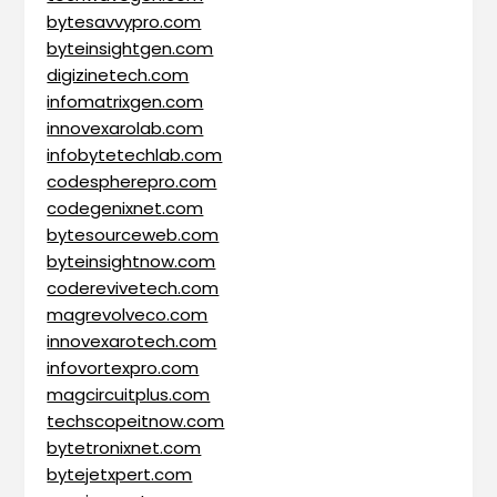
bytesavvypro.com
byteinsightgen.com
digizinetech.com
infomatrixgen.com
innovexarolab.com
infobytetechlab.com
codespherepro.com
codegenixnet.com
bytesourceweb.com
byteinsightnow.com
coderevivetech.com
magrevolveco.com
innovexarotech.com
infovortexpro.com
magcircuitplus.com
techscopeitnow.com
bytetronixnet.com
bytejetxpert.com