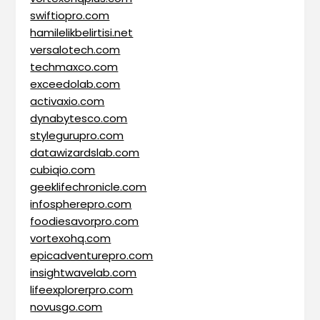
swiftiopro.com
hamilelikbelirtisi.net
versalotech.com
techmaxco.com
exceedolab.com
activaxio.com
dynabytesco.com
stylegurupro.com
datawizardslab.com
cubiqio.com
geeklifechronicle.com
infospherepro.com
foodiesavorpro.com
vortexohq.com
epicadventurepro.com
insightwavelab.com
lifeexplorerpro.com
novusgo.com