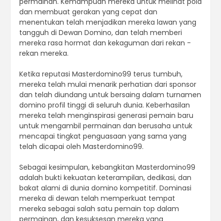
permainan. Kemampuan mereka untuk melihat pola
dan membuat gerakan yang cepat dan
menentukan telah menjadikan mereka lawan yang
tangguh di Dewan Domino, dan telah memberi
mereka rasa hormat dan kekaguman dari rekan -
rekan mereka.
Ketika reputasi Masterdomino99 terus tumbuh,
mereka telah mulai menarik perhatian dari sponsor
dan telah diundang untuk bersaing dalam turnamen
domino profil tinggi di seluruh dunia. Keberhasilan
mereka telah menginspirasi generasi pemain baru
untuk mengambil permainan dan berusaha untuk
mencapai tingkat penguasaan yang sama yang
telah dicapai oleh Masterdomino99.
Sebagai kesimpulan, kebangkitan Masterdomino99
adalah bukti kekuatan keterampilan, dedikasi, dan
bakat alami di dunia domino kompetitif. Dominasi
mereka di dewan telah memperkuat tempat
mereka sebagai salah satu pemain top dalam
permainan, dan kesuksesan mereka yang