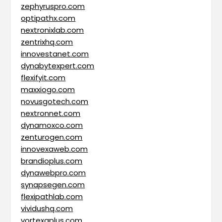
zephyruspro.com
optipathx.com
nextronixlab.com
zentrixhq.com
innovestanet.com
dynabytexpert.com
flexifyit.com
maxxiogo.com
novusgotech.com
nextronnet.com
dynamoxco.com
zenturogen.com
innovexaweb.com
brandioplus.com
dynawebpro.com
synapsegen.com
flexipathlab.com
vividushq.com
vortexaplus.com