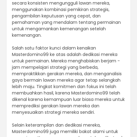
secara konsisten mengungguli lawan mereka,
menggunakan kombinasi pemikiran strategis,
pengambilan keputusan yang cepat, dan
pemahaman yang mendalam tentang permainan
untuk mengamankan kemenangan setelah
kemenangan.
Salah satu faktor kunci dalam kenaikan
Masterdomino99 ke atas adalah dedikasi mereka
untuk permainan. Mereka menghabiskan berjam -
jam mempelajari strategi yang berbeda,
mempraktikkan gerakan mereka, dan menganalisis
gaya bermain lawan mereka agar tetap selangkah
lebih maju. Tingkat komitmen dan fokus ini telah
membuahkan hasil, karena Masterdomino99 telah
dikenal karena kemampuan luar biasa mereka untuk
memprediksi gerakan lawan mereka dan
menyesuaikan strategi mereka sendiri.
Selain keterampilan dan dedikasi mereka,
Masterdomino99 juga memiliki bakat alami untuk